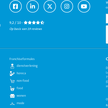
W
Ga
Ga
Ga
Ga
Ga
c
naar
naar
naar
naar
naar
Facebook
LinkedIn
Twitter
Instagram
Youtube
9,2 / 10 -
l
Op basis van 19 reviews
Franchiseformules
dienstverlening
D
L
horeca
7
non-food
(
i
food
wonen
O
mode
R