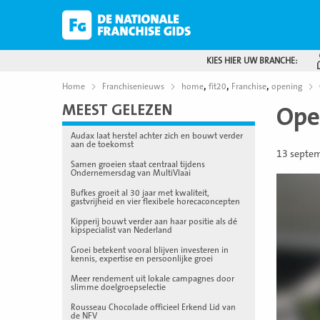
KIES HIER UW BRANCHE:
,
,
,
Home
Franchisenieuws
home
fit20
Franchise
opening
MEEST GELEZEN
Ope
Audax laat herstel achter zich en bouwt verder
aan de toekomst
13 septe
Samen groeien staat centraal tijdens
Ondernemersdag van MultiVlaai
Bufkes groeit al 30 jaar met kwaliteit,
gastvrijheid en vier flexibele horecaconcepten
Kipperij bouwt verder aan haar positie als dé
kipspecialist van Nederland
Groei betekent vooral blijven investeren in
kennis, expertise en persoonlijke groei
Meer rendement uit lokale campagnes door
slimme doelgroepselectie
Rousseau Chocolade officieel Erkend Lid van
de NFV