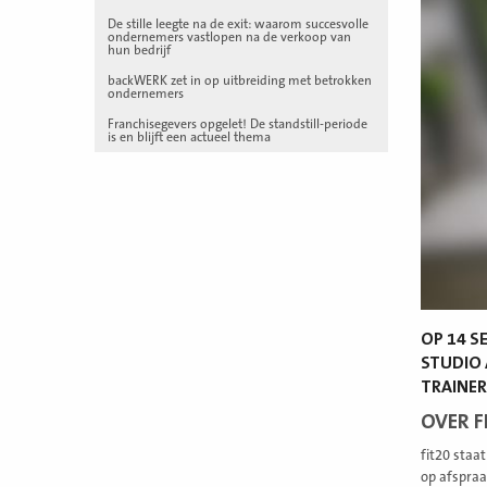
De stille leegte na de exit: waarom succesvolle
ondernemers vastlopen na de verkoop van
hun bedrijf
backWERK zet in op uitbreiding met betrokken
ondernemers
Franchisegevers opgelet! De standstill-periode
is en blijft een actueel thema
OP 14 
STUDIO 
TRAINER
OVER F
fit20 staa
op afspraa