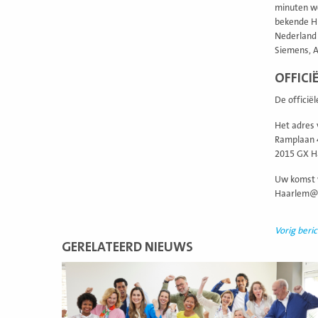
minuten wo
bekende HI
Nederland 
Siemens, A
OFFICI
De officië
Het adres 
Ramplaan 
2015 GX H
Uw komst w
Haarlem@f
Vorig beric
GERELATEERD NIEUWS
Lees
meer