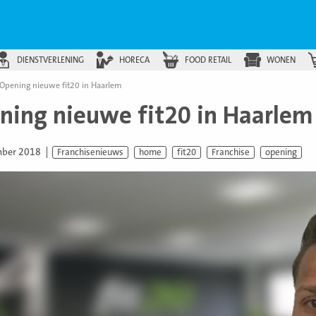
DIENSTVERLENING
HORECA
FOOD RETAIL
WONEN
Opening nieuwe fit20 in Haarlem
ning nieuwe fit20 in Haarlem
mber 2018
Franchisenieuws
home
fit20
Franchise
opening