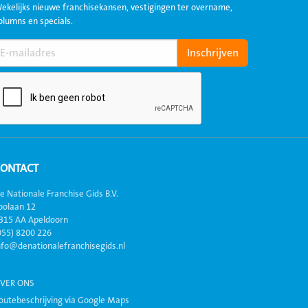
ekelijks nieuwe franchisekansen, vestigingen ter overname,
olumns en specials.
CONTACT
e Nationale Franchise Gids B.V.
oolaan 12
315 AA Apeldoorn
055) 8200 226
nfo@denationalefranchisegids.nl
VER ONS
outebeschrijving via Google Maps