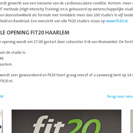
rdt gewerkt aan een toename van de cardiovasculaire conditie. Kortom: meer e
T methode (High Intensity Training) en is gebaseerd op wetenschappelijke studi
en doorontwikkeld als formule met inmiddels meer dan 100 studio’s in vijf lande
hold en Randstad. Een overzicht van alle fit20 studio’s staan op
www.fit20.nl
.
ËLE OPENING FIT20 HAARLEM
le opening wordt om 17:00 gestart door cabaretier Erik van Muiswinkel. De festi
van de studio is:
46
aarlem.
ordt zeer gewaardeerd en fit20 hoort graag vooraf of u aanwezig bent op 14 se
it20.nl.
ht
Terug naar nie
Lees
L
meer
m