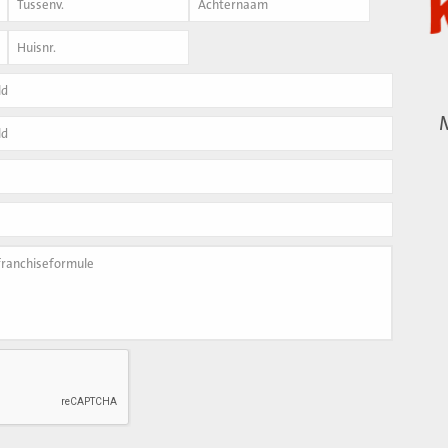
Achternaam
*