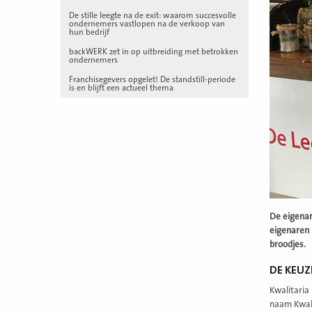
De stille leegte na de exit: waarom succesvolle
ondernemers vastlopen na de verkoop van
hun bedrijf
backWERK zet in op uitbreiding met betrokken
ondernemers
Franchisegevers opgelet! De standstill-periode
is en blijft een actueel thema
De eigenar
eigenaren 
broodjes.
DE KEUZ
Kwalitaria
naam Kwali