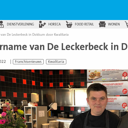
DIENSTVERLENING
HORECA
FOOD RETAIL
WONEN
van De Leckerbeck in Dokkum door Kwalitaria
rname van De Leckerbeck in D
2022
Franchisenieuws
Kwalitaria