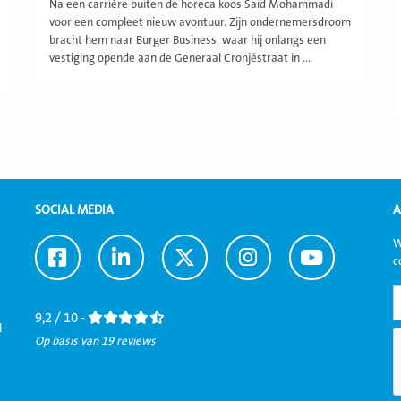
Na een carrière buiten de horeca koos Saïd Mohammadi
voor een compleet nieuw avontuur. Zijn ondernemersdroom
bracht hem naar Burger Business, waar hij onlangs een
vestiging opende aan de Generaal Cronjéstraat in ...
SOCIAL MEDIA
A
W
Ga
Ga
Ga
Ga
Ga
c
naar
naar
naar
naar
naar
Facebook
LinkedIn
Twitter
Instagram
Youtube
9,2 / 10 -
l
Op basis van 19 reviews