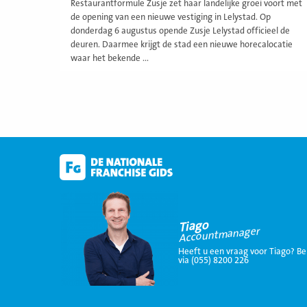
Restaurantformule Zusje zet haar landelijke groei voort met
de opening van een nieuwe vestiging in Lelystad. Op
donderdag 6 augustus opende Zusje Lelystad officieel de
deuren. Daarmee krijgt de stad een nieuwe horecalocatie
waar het bekende ...
Tiago
Accountmanager
Heeft u een vraag voor Tiago? Be
via (055) 8200 226