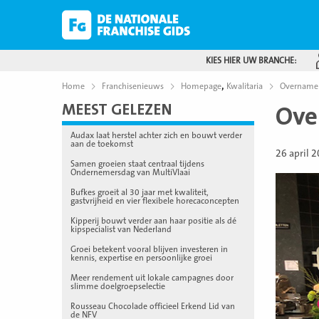
KIES HIER UW BRANCHE:
,
Home
Franchisenieuws
Homepage
Kwalitaria
Overname 
MEEST GELEZEN
Ove
Audax laat herstel achter zich en bouwt verder
aan de toekomst
26 april 
Samen groeien staat centraal tijdens
Ondernemersdag van MultiVlaai
Bufkes groeit al 30 jaar met kwaliteit,
gastvrijheid en vier flexibele horecaconcepten
Kipperij bouwt verder aan haar positie als dé
kipspecialist van Nederland
Groei betekent vooral blijven investeren in
kennis, expertise en persoonlijke groei
Meer rendement uit lokale campagnes door
slimme doelgroepselectie
Rousseau Chocolade officieel Erkend Lid van
de NFV