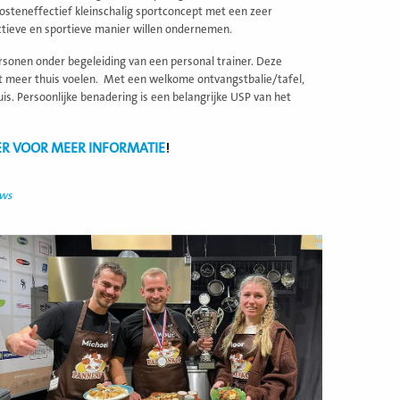
kosteneffectief kleinschalig sportconcept met een zeer
actieve en sportieve manier willen ondernemen.
sonen onder begeleiding van een personal trainer. Deze
et meer thuis voelen. Met een welkome ontvangstbalie/tafel,
uis. ​Persoonlijke benadering
is
een belangrijke USP van het
IER VOOR MEER INFORMATIE
!
uws
ees
eer