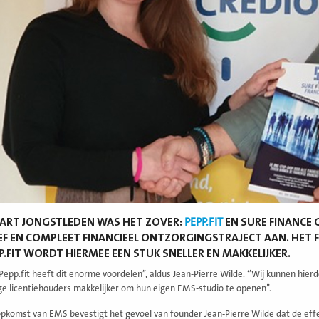
ART JONGSTLEDEN WAS HET ZOVER:
PEPP.FIT
EN SURE FINANCE 
EF EN COMPLEET FINANCIEEL ONTZORGINGSTRAJECT AAN. HET 
P.FIT WORDT HIERMEE EEN STUK SNELLER EN MAKKELIJKER.
 Pepp.fit heeft dit enorme voordelen’’, aldus Jean-Pierre Wilde. ‘’Wij kunnen h
e licentiehouders makkelijker om hun eigen EMS-studio te openen’’.
opkomst van EMS bevestigt het gevoel van founder Jean-Pierre Wilde dat de eff