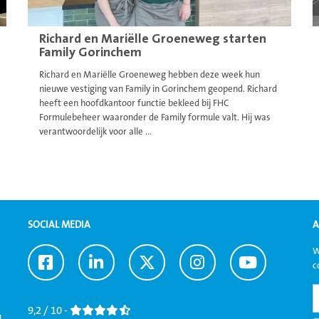
Richard en Mariëlle Groeneweg starten
Family Gorinchem
Richard en Mariëlle Groeneweg hebben deze week hun
nieuwe vestiging van Family in Gorinchem geopend. Richard
heeft een hoofdkantoor functie bekleed bij FHC
Formulebeheer waaronder de Family formule valt. Hij was
verantwoordelijk voor alle ...
SOCIAL MEDIA
A
W
Ga
Ga
Ga
Ga
Ga
c
naar
naar
naar
naar
naar
Facebook
LinkedIn
Twitter
Instagram
Youtube
9,2 / 10 -
l