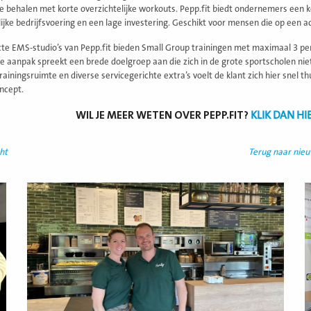
te behalen met korte overzichtelijke workouts. Pepp.fit biedt ondernemers een 
lijke bedrijfsvoering en een lage investering. Geschikt voor mensen die op een 
e EMS-studio’s van Pepp.fit bieden Small Group trainingen met maximaal 3 per
ke aanpak spreekt een brede doelgroep aan die zich in de grote sportscholen ni
ainingsruimte en diverse servicegerichte extra’s voelt de klant zich hier snel th
oncept.
WIL JE MEER WETEN OVER PEPP.FIT?
KLIK DAN H
ht
Terug naar nie
Lees
L
meer
m