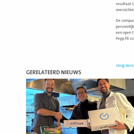
resultaat 
overzichte
De compact
persoonlij
een open tr
Pepp.fit c
Vorig beric
GERELATEERD NIEUWS
Lees
meer