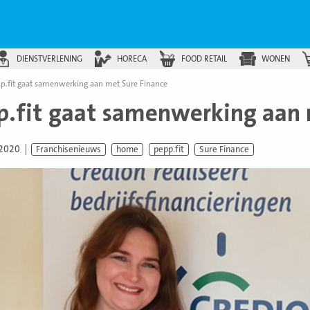
DIENSTVERLENING
HORECA
FOOD RETAIL
WONEN
p.fit gaat samenwerking aan met Sure Finance
p.fit gaat samenwerking aan 
 2020
Franchisenieuws
home
pepp.fit
Sure Finance