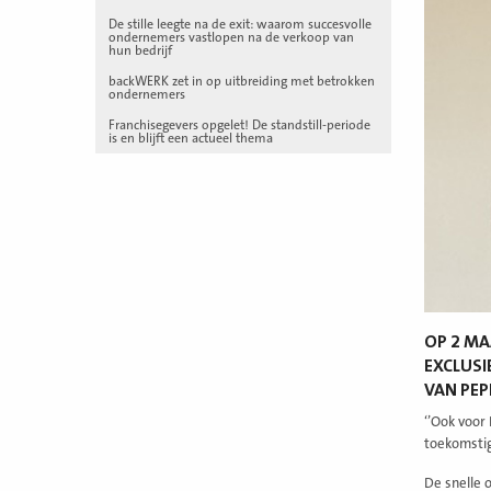
De stille leegte na de exit: waarom succesvolle
ondernemers vastlopen na de verkoop van
hun bedrijf
backWERK zet in op uitbreiding met betrokken
ondernemers
Franchisegevers opgelet! De standstill-periode
is en blijft een actueel thema
OP 2 MA
EXCLUSI
VAN PEP
‘’Ook voor
toekomstig
De snelle 