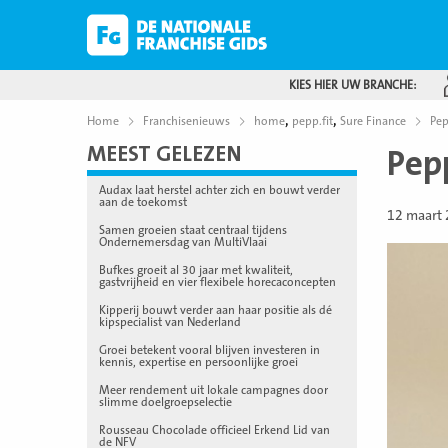
KIES HIER UW BRANCHE:
,
,
Home
Franchisenieuws
home
pepp.fit
Sure Finance
Pep
MEEST GELEZEN
Pep
Audax laat herstel achter zich en bouwt verder
aan de toekomst
12 maart
Samen groeien staat centraal tijdens
Ondernemersdag van MultiVlaai
Bufkes groeit al 30 jaar met kwaliteit,
gastvrijheid en vier flexibele horecaconcepten
Kipperij bouwt verder aan haar positie als dé
kipspecialist van Nederland
Groei betekent vooral blijven investeren in
kennis, expertise en persoonlijke groei
Meer rendement uit lokale campagnes door
slimme doelgroepselectie
Rousseau Chocolade officieel Erkend Lid van
de NFV