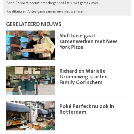
Food Connect neemt branchegenoot Eten met gemak over
Kwalitaria en Antea gaan samen een nieuwe fase in
GERELATEERD NIEUWS
Lees
Shiftbase gaat
meer
samenwerken met New
York Pizza
Lees
Richard en Mariëlle
meer
Groeneweg starten
Family Gorinchem
Lees
Poké Perfect nu ook in
meer
Rotterdam