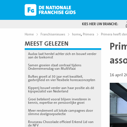
KIES HIER UW BRANCHE:
,
Home
Franchisenieuws
home
Primera
Primera heeft ste
MEEST GELEZEN
Pri
Audax laat herstel achter zich en bouwt verder
ass
aan de toekomst
Samen groeien staat centraal tijdens
Ondernemersdag van MultiVlaai
16 april 
Bufkes groeit al 30 jaar met kwaliteit,
gastvrijheid en vier flexibele horecaconcepten
Kipperij bouwt verder aan haar positie als dé
kipspecialist van Nederland
Groei betekent vooral blijven investeren in
kennis, expertise en persoonlijke groei
Meer rendement uit lokale campagnes door
slimme doelgroepselectie
Rousseau Chocolade officieel Erkend Lid van
de NFV