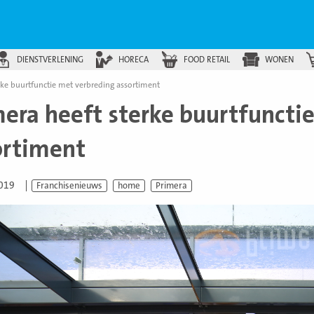
DIENSTVERLENING
HORECA
FOOD RETAIL
WONEN
rke buurtfunctie met verbreding assortiment
mera heeft sterke buurtfuncti
ortiment
2019
Franchisenieuws
home
Primera