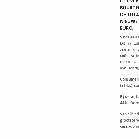
HET VER
BUURTFU
DE TOTA
NIEUWE 
EURO.
Sinds een 
Dit jaar z
zien onze 
coöperatie
markt. De 
van Doorn,
Consumente
(+14%), ca
Bij de ver
44%. ‘Onze
Van alle s
grootste v
succes van