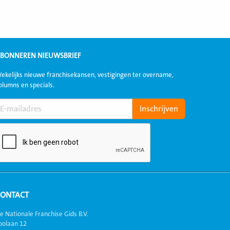
BONNEREN NIEUWSBRIEF
ekelijks nieuwe franchisekansen, vestigingen ter overname,
olumns en specials.
CONTACT
e Nationale Franchise Gids B.V.
oolaan 12