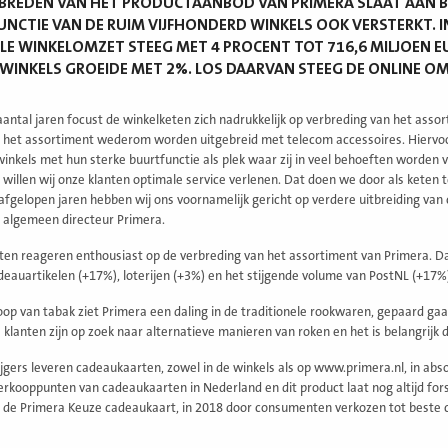
BREDEN VAN HET PRODUCTAANBOD VAN PRIMERA SLAAT AAN 
NCTIE VAN DE RUIM VIJFHONDERD WINKELS OOK VERSTERKT. I
LE WINKELOMZET STEEG MET 4 PROCENT TOT 716,6 MILJOEN E
WINKELS GROEIDE MET 2%. LOS DAARVAN STEEG DE ONLINE OM
aantal jaren focust de winkelketen zich nadrukkelijk op verbreding van het as
al het assortiment wederom worden uitgebreid met telecom accessoires. Hiervoor
winkels met hun sterke buurtfunctie als plek waar zij in veel behoeften worden 
 willen wij onze klanten optimale service verlenen. Dat doen we door als keten 
afgelopen jaren hebben wij ons voornamelijk gericht op verdere uitbreiding van 
 algemeen directeur Primera.
n reageren enthousiast op de verbreding van het assortiment van Primera. Dat b
deauartikelen (+17%), loterijen (+3%) en het stijgende volume van PostNL (+17%
koop van tabak ziet Primera een daling in de traditionele rookwaren, gepaard ga
 klanten zijn op zoek naar alternatieve manieren van roken en het is belangrijk 
tijgers leveren cadeaukaarten, zowel in de winkels als op www.primera.nl, in abso
erkooppunten van cadeaukaarten in Nederland en dit product laat nog altijd fors
 de Primera Keuze cadeaukaart, in 2018 door consumenten verkozen tot beste 