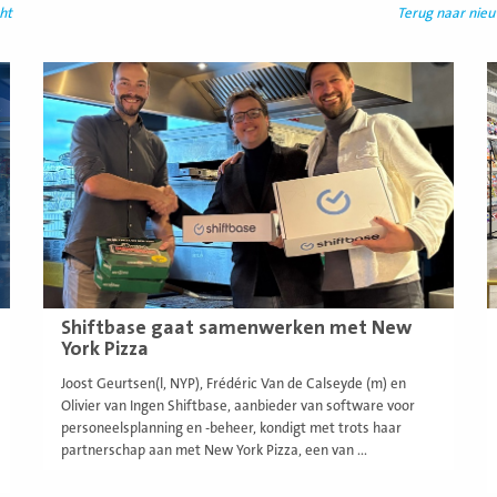
ht
Terug naar nie
Lees
L
meer
m
Shiftbase gaat samenwerken met New
York Pizza
Joost Geurtsen(l, NYP), Frédéric Van de Calseyde (m) en
Olivier van Ingen Shiftbase, aanbieder van software voor
personeelsplanning en -beheer, kondigt met trots haar
partnerschap aan met New York Pizza, een van ...