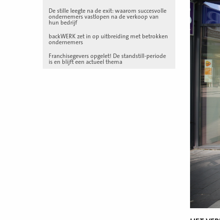
De stille leegte na de exit: waarom succesvolle
ondernemers vastlopen na de verkoop van
hun bedrijf
backWERK zet in op uitbreiding met betrokken
ondernemers
Franchisegevers opgelet! De standstill-periode
is en blijft een actueel thema