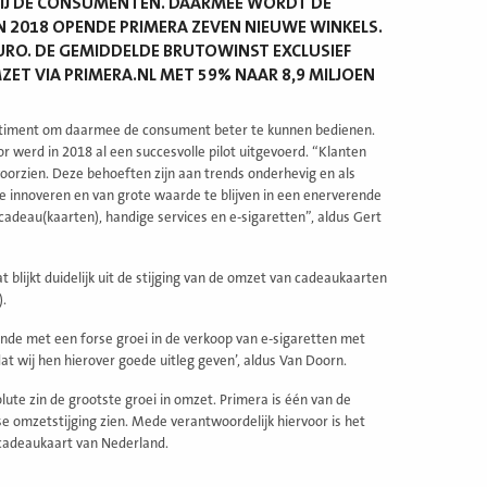
BIJ DE CONSUMENTEN. DAARMEE WORDT DE
N 2018 OPENDE PRIMERA ZEVEN NIEUWE WINKELS.
URO. DE GEMIDDELDE BRUTOWINST EXCLUSIEF
ZET VIA PRIMERA.NL MET 59% NAAR 8,9 MILJOEN
sortiment om daarmee de consument beter te kunnen bedienen.
 werd in 2018 al een succesvolle pilot uitgevoerd. “Klanten
voorzien. Deze behoeften zijn aan trends onderhevig en als
te innoveren en van grote waarde te blijven in een enerverende
cadeau(kaarten), handige services en e-sigaretten”, aldus Gert
lijkt duidelijk uit de stijging van de omzet van cadeaukaarten
).
ande met een forse groei in de verkoop van e-sigaretten met
dat wij hen hierover goede uitleg geven’, aldus Van Doorn.
lute zin de grootste groei in omzet. Primera is één van de
e omzetstijging zien. Mede verantwoordelijk hiervoor is het
cadeaukaart van Nederland.