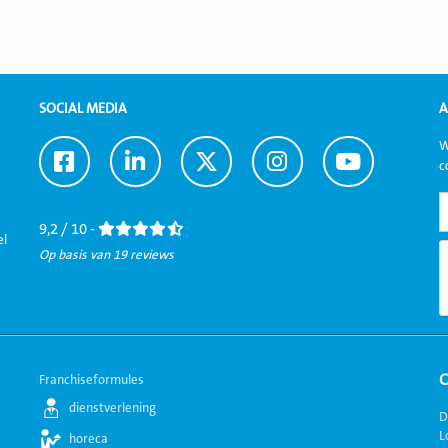
SOCIAL MEDIA
A
W
Ga
Ga
Ga
Ga
Ga
c
naar
naar
naar
naar
naar
Facebook
LinkedIn
Twitter
Instagram
Youtube
9,2 / 10 -
el
Op basis van 19 reviews
Franchiseformules
dienstverlening
D
L
horeca