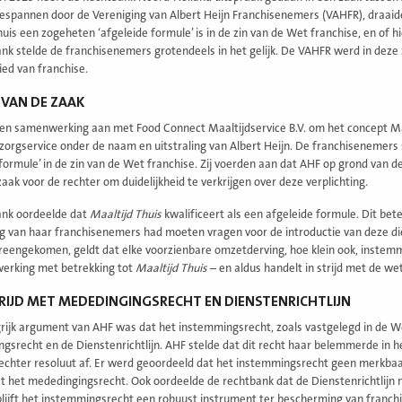
espannen door de Vereniging van Albert Heijn Franchisenemers (VAHFR), draai
huis een zogeheten ‘afgeleide formule’ is in de zin van de Wet franchise, en of
nk stelde de franchisenemers grotendeels in het gelijk. De VAHFR werd in deze
ied van franchise.
 VAN DE ZAAK
en samenwerking aan met Food Connect Maaltijdservice B.V. om het concept Maal
zorgservice onder de naam en uitstraling van Albert Heijn. De franchisenemers
 formule’ in de zin van de Wet franchise. Zij voerden aan dat AHF op grond v
aak voor de rechter om duidelijkheid te verkrijgen over deze verplichting.
ank oordeelde dat
Maaltijd Thuis
kwalificeert als een afgeleide formule. Dit be
 van haar franchisenemers had moeten vragen voor de introductie van deze d
eengekomen, geldt dat elke voorzienbare omzetderving, hoe klein ook, instemm
erking met betrekking tot
Maaltijd Thuis
– en aldus handelt in strijd met de we
RIJD MET MEDEDINGINGSRECHT EN DIENSTENRICHTLIJN
rijk argument van AHF was dat het instemmingsrecht, zoals vastgelegd in de Wet
gsrecht en de Dienstenrichtlijn. AHF stelde dat dit recht haar belemmerde in h
chter resoluut af. Er werd geoordeeld dat het instemmingsrecht geen merkbaar 
met het mededingingsrecht. Ook oordeelde de rechtbank dat de Dienstenrichtlijn ni
ijft het instemmingsrecht een robuust instrument ter bescherming van franch