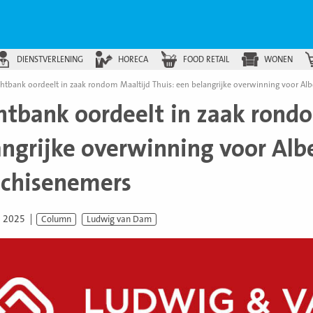
DIENSTVERLENING
HORECA
FOOD RETAIL
WONEN
htbank oordeelt in zaak rondom Maaltijd Thuis: een belangrijke overwinning voor Alb
htbank oordeelt in zaak rondo
angrijke overwinning voor Albe
nchisenemers
i 2025
Column
Ludwig van Dam