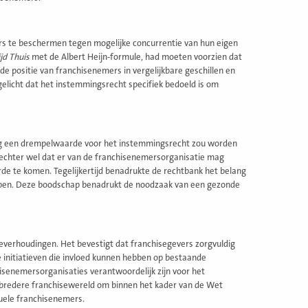
ers te beschermen tegen mogelijke concurrentie van hun eigen
jd Thuis
met de Albert Heijn-formule, had moeten voorzien dat
e positie van franchisenemers in vergelijkbare geschillen en
gelicht dat het instemmingsrecht specifiek bedoeld is om
og een drempelwaarde voor het instemmingsrecht zou worden
echter wel dat er van de franchisenemersorganisatie mag
de te komen. Tegelijkertijd benadrukte de rechtbank het belang
 grijpen. Deze boodschap benadrukt de noodzaak van een gezonde
severhoudingen. Het bevestigt dat franchisegevers zorgvuldig
 initiatieven die invloed kunnen hebben op bestaande
hisenemersorganisaties verantwoordelijk zijn voor het
de bredere franchisewereld om binnen het kader van de Wet
duele franchisenemers.