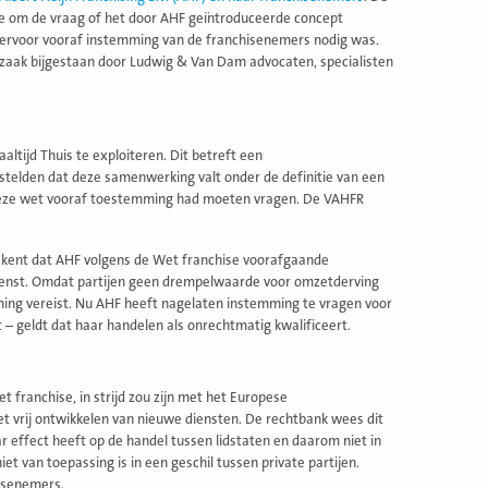
de om de vraag of het door AHF geïntroduceerde concept
 hiervoor vooraf instemming van de franchisenemers nodig was.
 zaak bijgestaan door Ludwig & Van Dam advocaten, specialisten
tijd Thuis te exploiteren. Dit betreft een
 stelden dat deze samenwerking valt onder de definitie van een
an deze wet vooraf toestemming had moeten vragen. De VAHFR
tekent dat AHF volgens de Wet franchise voorafgaande
ienst. Omdat partijen geen drempelwaarde voor omzetderving
ing vereist. Nu AHF heeft nagelaten instemming te vragen voor
t – geldt dat haar handelen als onrechtmatig kwalificeert.
 franchise, in strijd zou zijn met het Europese
et vrij ontwikkelen van nieuwe diensten. De rechtbank wees dit
effect heeft op de handel tussen lidstaten en daarom niet in
et van toepassing is in een geschil tussen private partijen.
isenemers.