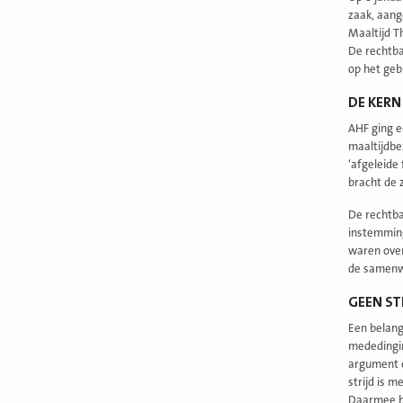
zaak, aang
Maaltijd T
De rechtba
op het geb
DE KERN
AHF ging e
maaltijdbe
‘afgeleide
bracht de z
De rechtb
instemming
waren over
de samenw
GEEN ST
Een belang
mededingin
argument e
strijd is 
Daarmee bl