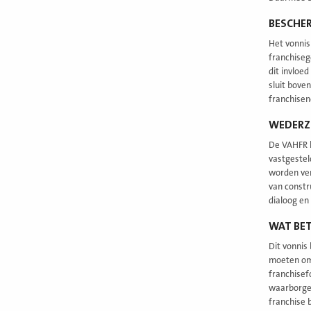
BESCHE
Het vonnis
franchiseg
dit invloe
sluit bove
franchisen
WEDERZI
De VAHFR k
vastgestel
worden ver
van constr
dialoog en
WAT BET
Dit vonnis
moeten omg
franchisef
waarborgen
franchise 