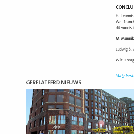
CONCLU
Het vonnis
Wet franch
dit vonnis 
M. Munnik 
Ludwig & V
Wilt u rea
Vorig beric
GERELATEERD NIEUWS
Lees
meer