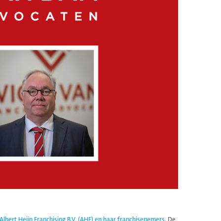
Albert Heijn Franchising B.V. (AHF) en haar franchisenemers
. De