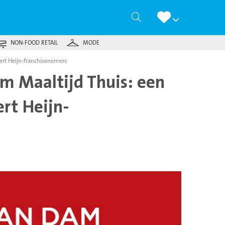
Zoeken
NON-FOOD RETAIL
MODE
ert Heijn-franchisenemers
m Maaltijd Thuis: een
rt Heijn-