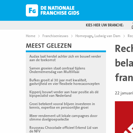
KIES HIER UW BRANCHE:
,
Home
Franchisenieuws
Homepage
Ludwig van Dam
Rec
MEEST GELEZEN
Rec
Audax laat herstel achter zich en bouwt verder
bel
aan de toekomst
Samen groeien staat centraal tijdens
Ondernemersdag van MultiVlaai
fra
Bufkes groeit al 30 jaar met kwaliteit,
gastvrijheid en vier flexibele horecaconcepten
Kipperij bouwt verder aan haar positie als dé
22 januar
kipspecialist van Nederland
Groei betekent vooral blijven investeren in
kennis, expertise en persoonlijke groei
Meer rendement uit lokale campagnes door
slimme doelgroepselectie
Rousseau Chocolade officieel Erkend Lid van
de NFV