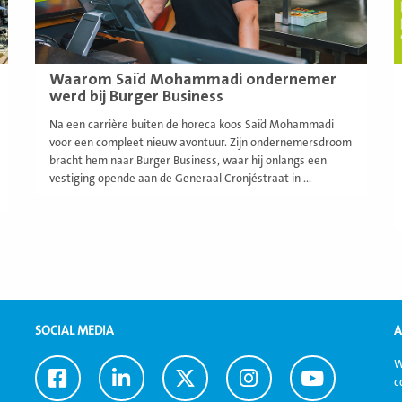
Waarom Saïd Mohammadi ondernemer
werd bij Burger Business
Na een carrière buiten de horeca koos Saïd Mohammadi
voor een compleet nieuw avontuur. Zijn ondernemersdroom
bracht hem naar Burger Business, waar hij onlangs een
vestiging opende aan de Generaal Cronjéstraat in ...
SOCIAL MEDIA
A
W
Ga
Ga
Ga
Ga
Ga
c
naar
naar
naar
naar
naar