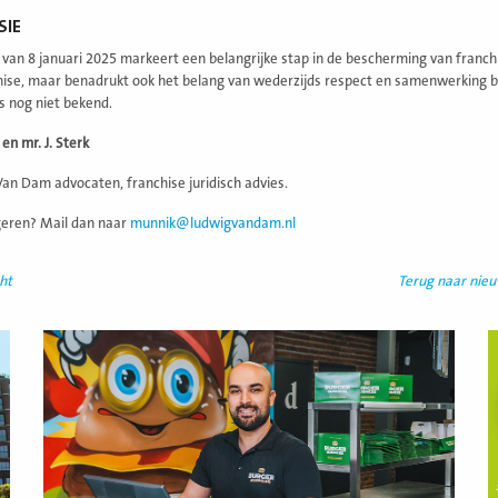
SIE
 van 8 januari 2025 markeert een belangrijke stap in de bescherming van franch
ise, maar benadrukt ook het belang van wederzijds respect en samenwerking bi
is nog niet bekend.
en mr. J. Sterk
an Dam advocaten, franchise juridisch advies.
geren? Mail dan naar
munnik@ludwigvandam.nl
ht
Terug naar nie
Lees
L
meer
m