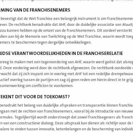
RMING VAN DE FRANCHISENEMERS
 bevestigt dat de Wet franchise een belangrijk instrument is om franchisenem
ever. De rechtbank benadrukte dat AHF, door de duidelijke associatie van
Maalti
d zou kunnen hebben op de omzet van de franchisenemers. Dit oordeel versterkt d
ndien aan bij de Memorie van Toelichting op de Wet franchise, waarin wordt toe
emers te beschermen tegen dergelijke ontwikkelingen.
JDSE VERANTWOORDELIJKHEDEN IN DE FRANCHISERELATIE
reeg te maken met een tegenvordering van AHF, waarin werd geëist dat alsn
d. Deze vordering werd door de rechtbank afgewezen. De rechtbank oordeelde 
wacht dat zij zich inspant om in overleg met AHF tot een redelijke drempelwaar
uctief overleg tussen de partijen en zag zij geen reden om hierin direct in te
 samenwerking om conflicten te voorkomen.
EKENT DIT VOOR DE TOEKOMST?
 benadrukt het belang van duidelijke afspraken en transparantie binnen franchi
aan met de rechten van franchisenemers, vooral bij de introductie van nieuwe
ormules. Tegelijkertijd wordt onderstreept dat zowel franchisegevers als franc
 van een constructieve dialoog. Deze uitspraak kan dienen als richtlijn voor 
balans te vinden tussen innovatie, ketenbelangen en de bescherming van indivi