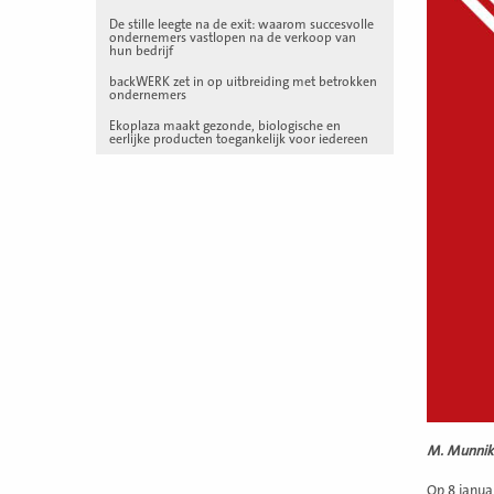
De stille leegte na de exit: waarom succesvolle
ondernemers vastlopen na de verkoop van
hun bedrijf
backWERK zet in op uitbreiding met betrokken
ondernemers
Ekoplaza maakt gezonde, biologische en
eerlijke producten toegankelijk voor iedereen
M. Munnik 
Op 8 janua