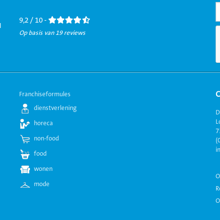
Facebook
LinkedIn
Twitter
Instagram
Youtube
9,2 / 10 -
l
Op basis van 19 reviews
Franchiseformules
dienstverlening
D
L
horeca
7
non-food
(
i
food
wonen
O
mode
R
O