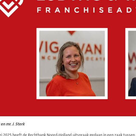
en mr. J. Sterk
ri 2025 heeft de Rechtbank Noord-Holland uitspraak gedaan in een zaak tussen