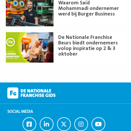
Lees
Waarom Saïd
meer
Mohammadi ondernemer
werd bij Burger Business
Lees
De Nationale Franchise
meer
Beurs biedt ondernemers
volop inspiratie op 2 & 3
oktober
SOCIAL MEDIA
Ga
Ga
Ga
Ga
Ga
naar
naar
naar
naar
naar