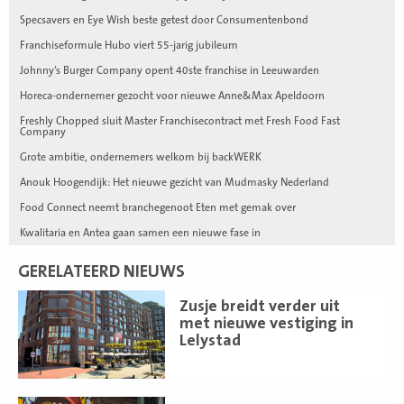
Specsavers en Eye Wish beste getest door Consumentenbond
Franchiseformule Hubo viert 55-jarig jubileum
Johnny’s Burger Company opent 40ste franchise in Leeuwarden
Horeca-ondernemer gezocht voor nieuwe Anne&Max Apeldoorn
Freshly Chopped sluit Master Franchisecontract met Fresh Food Fast
Company
Grote ambitie, ondernemers welkom bij backWERK
Anouk Hoogendijk: Het nieuwe gezicht van Mudmasky Nederland
Food Connect neemt branchegenoot Eten met gemak over
Kwalitaria en Antea gaan samen een nieuwe fase in
GERELATEERD NIEUWS
Lees
Zusje breidt verder uit
meer
met nieuwe vestiging in
Lelystad