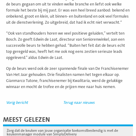
de beurs gegaan om uit te vinden welke branche en liefst ook welke
formule het beste bij mij past. Er was een heel breed aanbod: bekend en
onbekend, groot en klein, uit binnen- en buitenland en ook veel formules
uit de dienstverlening. Zo uitgebreid, dat had ik echt niet verwacht.“
“Ook van standhouders horen we veel positieve geluiden,” vertelt ten
Bosch. Zo geeft Edwin de Laat, directeur van Seniorenwinkel, aan een
succesvolle beurs te hebben gehad. “Buiten het feit dat de beurs echt
top geregeld was, heeft het me ook nog eens zestien serieuze leads
opgeleverd.” aldus Edwin de Laat.
Op de beurs werd ook de zeer spannende finale van De Franchisenemer
Van Het Jaar gehouden. Drie finalisten namen het tegen elkaar op.
Gianmarco Tutone, franchisenemer bij Kwalitaria, werd de gelukkige
winnaar en mocht de trofee en de prijzen mee naar huis nemen.
Vorig bericht
Terug naar nieuws
MEEST GELEZEN
Zorg dat de keuken van jouw organisatie toekomstbestendig is met de
keukenmanager module van SimplyDelivery