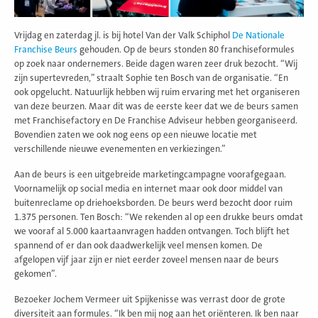
Vrijdag en zaterdag jl. is bij hotel Van der Valk Schiphol
De Nationale
Franchise Beurs
gehouden. Op de beurs stonden 80 franchiseformules
op zoek naar ondernemers. Beide dagen waren zeer druk bezocht. “Wij
zijn supertevreden,” straalt Sophie ten Bosch van de organisatie. “En
ook opgelucht. Natuurlijk hebben wij ruim ervaring met het organiseren
van deze beurzen. Maar dit was de eerste keer dat we de beurs samen
met Franchisefactory en De Franchise Adviseur hebben georganiseerd.
Bovendien zaten we ook nog eens op een nieuwe locatie met
verschillende nieuwe evenementen en verkiezingen.”
Aan de beurs is een uitgebreide marketingcampagne voorafgegaan.
Voornamelijk op social media en internet maar ook door middel van
buitenreclame op driehoeksborden. De beurs werd bezocht door ruim
1.375 personen. Ten Bosch: “We rekenden al op een drukke beurs omdat
we vooraf al 5.000 kaartaanvragen hadden ontvangen. Toch blijft het
spannend of er dan ook daadwerkelijk veel mensen komen. De
afgelopen vijf jaar zijn er niet eerder zoveel mensen naar de beurs
gekomen”.
Bezoeker Jochem Vermeer uit Spijkenisse was verrast door de grote
diversiteit aan formules. “Ik ben mij nog aan het oriënteren. Ik ben naar