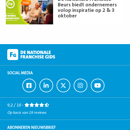
meer
Beurs biedt ondernemers
volop inspiratie op 2 & 3
oktober
SOCIAL MEDIA
Ga
Ga
Ga
Ga
Ga
naar
naar
naar
naar
naar
Facebook
LinkedIn
Twitter
Instagram
Youtube
9,2 / 10 -
Op basis van 19 reviews
ABONNEREN NIEUWSBRIEF