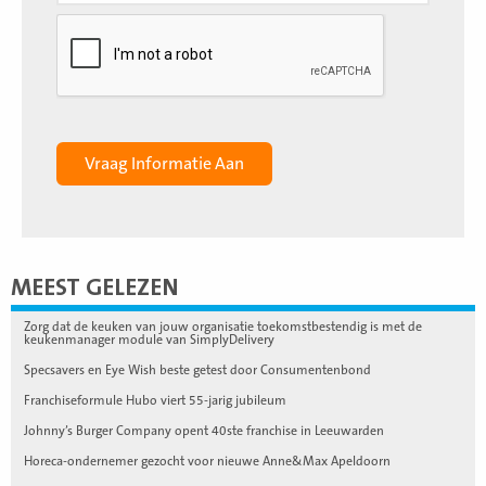
MEEST GELEZEN
Zorg dat de keuken van jouw organisatie toekomstbestendig is met de
keukenmanager module van SimplyDelivery
Specsavers en Eye Wish beste getest door Consumentenbond
Franchiseformule Hubo viert 55-jarig jubileum
Johnny’s Burger Company opent 40ste franchise in Leeuwarden
Horeca-ondernemer gezocht voor nieuwe Anne&Max Apeldoorn