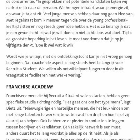
de concurrentie. “In gesprekken met potentiële kandidaten kijken wij
nadrukkelijk naar de persoon. We brengen in kaart waar je energie zit,
en waar je talent zit. Veel jonge mensen hebben daar nog geen idee van.
Met regelmaat kom ik mensen tegen die over de young professional-
leeftijd zitten en nog steeds geen idee hebben. Het is zo belangrijk dat
je een gevoel hebt bij wat je wilt doen en niet achteloos wat doet. Tijd is
de grootste beperking in het leven. Je moet voorkomen dat je op je
vijftigste denkt: ‘Doe ik wel wat ik wil?’
Wordt wie je wil zijn, met die ontdekkingstocht kan je niet vroeg genoeg
beginnen. Dat coachende aspect is nog steeds heel belangrijk voor
Recruit a Student. We willen als ontwikkelpunt fungeren door in dit
vraagstuk te faciliteren met werkervaring.”
FRANCHISE ACADEMY
Franchisenemers die bij Recruit a Student willen starten, hebben geen
specifieke studie richting nodig. “Het gaat ons om het type mens”, legt
Dietz uit. “Nieuwsgierige en hartelijke mensen, die het leuk vinden om
met jonge talenten te werken, te weten wat hen drijft en hoe hij of zij
daarbij kan helpen. Ook hebben ze er plezier in contacten te leggen
tussen bedrijven en kandidaten. Een zakelijk netwerk is een must,
anders duurt het te lang voordat je alles op de rit hebt. Als je als
franchisenemer beschikt over deze combinatie, dan ga je gegarandeerd