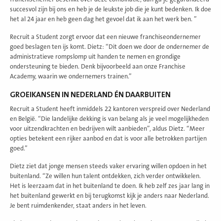
succesvol zijn bij ons en heb je de leukste job die je kunt bedenken. Ik doe
het al 24 jaar en heb geen dag het gevoel dat ik aan het werk ben. ”
Recruit a Student zorgt ervoor dat een nieuwe franchiseondernemer
goed beslagen ten ijs komt. Dietz: “Dit doen we door de ondernemer de
administratieve rompslomp uit handen te nemen en grondige
ondersteuning te bieden. Denk bijvoorbeeld aan onze Franchise
Academy, waarin we ondernemers trainen.”
GROEIKANSEN IN NEDERLAND ÉN DAARBUITEN
Recruit a Student heeft inmiddels 22 kantoren verspreid over Nederland
en België. “Die landelijke dekking is van belang als je veel mogelijkheden
voor uitzendkrachten en bedrijven wilt aanbieden”, aldus Dietz. “Meer
opties betekent een rijker aanbod en dat is voor alle betrokken partijen
goed.”
Dietz ziet dat jonge mensen steeds vaker ervaring willen opdoen in het
buitenland. “Ze willen hun talent ontdekken, zich verder ontwikkelen.
Het is leerzaam dat in het buitenland te doen. Ik heb zelf zes jaar lang in
het buitenland gewerkt en bij terugkomst kijk je anders naar Nederland.
Je bent ruimdenkender, staat anders in het leven.