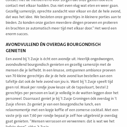
contact met elkaar hadden. Dus niet even vlug wat eten en weer gaan.
Gezellig samenzijn, oprechte aandacht voor elkaar en dat de hele avond,
dat was het idee. We besloten onze gerechtjes in kleinere porties aan te
bieden. Zo konden onze gasten meerdere dingen proeven en proberen
én brachten ze automatisch meer tijd met elkaar door.” Het werd een
enorm succes.
AVONDVULLEND ÉN OVERDAG BOURGONDISCH
GENIETEN
Een avond bij ’t Zusje is écht een avondje uit. Heerlijk ongedwongen,
avondvullend bourgondisch genieten en gezellig samenzijn met de
mensen die je liefhebt. In een knusse, ontspannen ambiance proeven
van 70 kleine gerechtjes die je de hele avond kun bestellen aan een
tafeltje dat ook de hele avond van jou is. Want bij ’t Zusje speelt tijd
geen rol. Maak per rondje jouw keuze uit de tapaskaart, bestel 2
gerechtjes per persoon en laat je volledig in de watten leggen door het
personeel. Daarnaast geniet je bij ’t Zusje Groningen óók overdag in ’t
Zusje sferen. Zo geniet je van een bourgondische lunch, een
relaxmomentje met een kopje koffie of een zomerse cocktail. Met een
vaste prijs van 7,60 per rondje bepaal je zelf hoe uitgebreid je overdag
gaat genieten. “Mensen verrassen en verwennen: dat is wat we het
liefste doen”, aldus ’t Zusje.