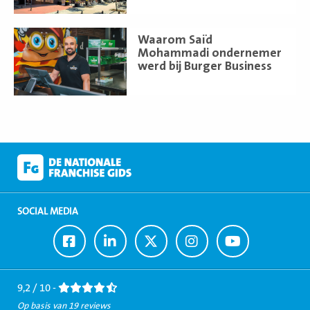
Lees
Waarom Saïd
meer
Mohammadi ondernemer
werd bij Burger Business
SOCIAL MEDIA
Ga
Ga
Ga
Ga
Ga
naar
naar
naar
naar
naar
Facebook
LinkedIn
Twitter
Instagram
Youtube
9,2 / 10 -
Op basis van 19 reviews