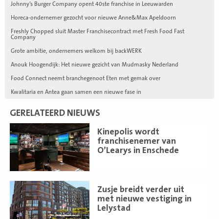
Johnny’s Burger Company opent 40ste franchise in Leeuwarden
Horeca-ondernemer gezocht voor nieuwe Anne&Max Apeldoorn
Freshly Chopped sluit Master Franchisecontract met Fresh Food Fast
Company
Grote ambitie, ondernemers welkom bij backWERK
Anouk Hoogendijk: Het nieuwe gezicht van Mudmasky Nederland
Food Connect neemt branchegenoot Eten met gemak over
Kwalitaria en Antea gaan samen een nieuwe fase in
GERELATEERD NIEUWS
Lees
Kinepolis wordt
meer
franchisenemer van
O’Learys in Enschede
Lees
Zusje breidt verder uit
meer
met nieuwe vestiging in
Lelystad