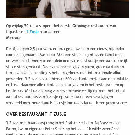
Op vrijdag 30 juni a.s. opent het eerste Groningse restaurant van
tapasketen
’t Zusje
haar deuren.
Mercado
De afgelopen 2,5 jaar werd er druk gebouwd aan een nieuw, bijzonder
complex: genaamd Mercado. Met een stoer, eigentijds én functioneel
ontwerp heeft men van een klein onopvallend straatje een aantrekkelijk
stukje stad gemaakt. Door zijn enorme glazen puien, grote daktuin en
terrassen vol beplanting is het een gebouw met internationale allure
geworden. ’t Zusje beslaat hiervan 600 vierkante meter aan oppervlakte
en biedt daarmee alle ruimte aan haar gasten in het restaurant en op
het terras. Met de opening van deze nieuwe vestiging komt het totaal
aantal restaurants van ’t Zusje op 34 te staan. Met vestigingen
verspreid over Nederland is ’t Zusje inmiddels landelijk een groot succes.
OVER RESTAURANT ’T ZUSJE
’t Zusje kent haar oorsprong in het Brabantse Uden. Bij Brasserie de
Baron, kwam eigenaar Peter Smits op het idee. “Ik wilde weer écht
contact met de mensen en ervoor zorgen dat onze gasten ook écht