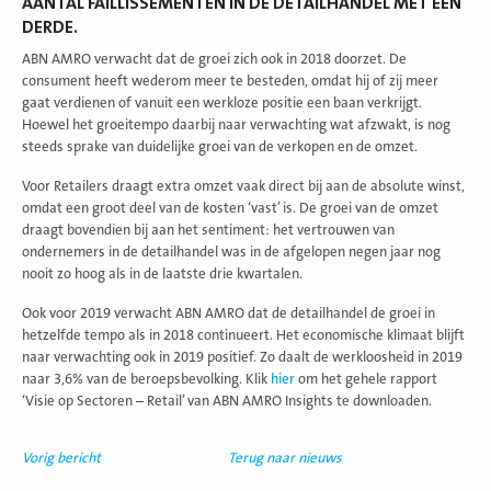
AANTAL FAILLISSEMENTEN IN DE DETAILHANDEL MET EEN
DERDE.
ABN AMRO verwacht dat de groei zich ook in 2018 doorzet. De
consument heeft wederom meer te besteden, omdat hij of zij meer
gaat verdienen of vanuit een werkloze positie een baan verkrijgt.
Hoewel het groeitempo daarbij naar verwachting wat afzwakt, is nog
steeds sprake van duidelijke groei van de verkopen en de omzet.
Voor Retailers draagt extra omzet vaak direct bij aan de absolute winst,
omdat een groot deel van de kosten ‘vast’ is. De groei van de omzet
draagt bovendien bij aan het sentiment: het vertrouwen van
ondernemers in de detailhandel was in de afgelopen negen jaar nog
nooit zo hoog als in de laatste drie kwartalen.
Ook voor 2019 verwacht ABN AMRO dat de detailhandel de groei in
hetzelfde tempo als in 2018 continueert. Het economische klimaat blijft
naar verwachting ook in 2019 positief. Zo daalt de werkloosheid in 2019
naar 3,6% van de beroepsbevolking. Klik
hier
om het gehele rapport
‘Visie op Sectoren – Retail’ van ABN AMRO Insights te downloaden.
Vorig bericht
Terug naar nieuws