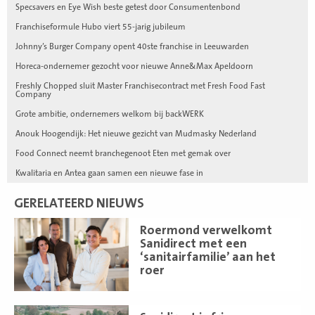
Specsavers en Eye Wish beste getest door Consumentenbond
Franchiseformule Hubo viert 55-jarig jubileum
Johnny’s Burger Company opent 40ste franchise in Leeuwarden
Horeca-ondernemer gezocht voor nieuwe Anne&Max Apeldoorn
Freshly Chopped sluit Master Franchisecontract met Fresh Food Fast
Company
Grote ambitie, ondernemers welkom bij backWERK
Anouk Hoogendijk: Het nieuwe gezicht van Mudmasky Nederland
Food Connect neemt branchegenoot Eten met gemak over
Kwalitaria en Antea gaan samen een nieuwe fase in
GERELATEERD NIEUWS
Lees
Roermond verwelkomt
meer
Sanidirect met een
‘sanitairfamilie’ aan het
roer
Lees