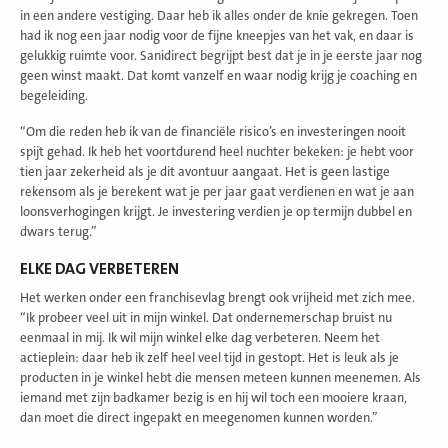
in een andere vestiging. Daar heb ik alles onder de knie gekregen. Toen
had ik nog een jaar nodig voor de fijne kneepjes van het vak, en daar is
gelukkig ruimte voor. Sanidirect begrijpt best dat je in je eerste jaar nog
geen winst maakt. Dat komt vanzelf en waar nodig krijg je coaching en
begeleiding.
“Om die reden heb ik van de financiële risico’s en investeringen nooit
spijt gehad. Ik heb het voortdurend heel nuchter bekeken: je hebt voor
tien jaar zekerheid als je dit avontuur aangaat. Het is geen lastige
rekensom als je berekent wat je per jaar gaat verdienen en wat je aan
loonsverhogingen krijgt. Je investering verdien je op termijn dubbel en
dwars terug.”
ELKE DAG VERBETEREN
Het werken onder een franchisevlag brengt ook vrijheid met zich mee.
“Ik probeer veel uit in mijn winkel. Dat ondernemerschap bruist nu
eenmaal in mij. Ik wil mijn winkel elke dag verbeteren. Neem het
actieplein: daar heb ik zelf heel veel tijd in gestopt. Het is leuk als je
producten in je winkel hebt die mensen meteen kunnen meenemen. Als
iemand met zijn badkamer bezig is en hij wil toch een mooiere kraan,
dan moet die direct ingepakt en meegenomen kunnen worden.”