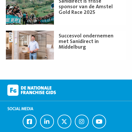
Sanidirect is frisse
meer
sponsor van de Amstel
Gold Race 2025
Lees
Succesvol ondernemen
meer
met Sanidirect in
Middelburg
SOCIAL MEDIA
Ga
Ga
Ga
Ga
Ga
naar
naar
naar
naar
naar