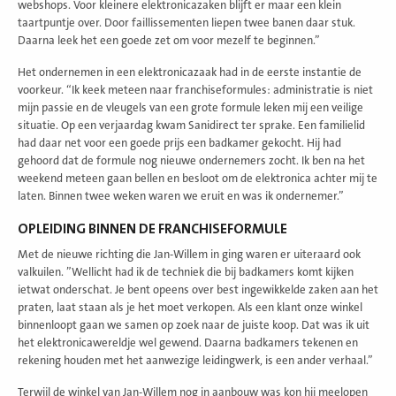
webshops. Voor kleinere elektronicazaken blijft er maar een klein
taartpuntje over. Door faillissementen liepen twee banen daar stuk.
Daarna leek het een goede zet om voor mezelf te beginnen.”
Het ondernemen in een elektronicazaak had in de eerste instantie de
voorkeur. “Ik keek meteen naar franchiseformules: administratie is niet
mijn passie en de vleugels van een grote formule leken mij een veilige
situatie. Op een verjaardag kwam Sanidirect ter sprake. Een familielid
had daar net voor een goede prijs een badkamer gekocht. Hij had
gehoord dat de formule nog nieuwe ondernemers zocht. Ik ben na het
weekend meteen gaan bellen en besloot om de elektronica achter mij te
laten. Binnen twee weken waren we eruit en was ik ondernemer.”
OPLEIDING BINNEN DE FRANCHISEFORMULE
Met de nieuwe richting die Jan-Willem in ging waren er uiteraard ook
valkuilen. ”Wellicht had ik de techniek die bij badkamers komt kijken
ietwat onderschat. Je bent opeens over best ingewikkelde zaken aan het
praten, laat staan als je het moet verkopen. Als een klant onze winkel
binnenloopt gaan we samen op zoek naar de juiste koop. Dat was ik uit
het elektronicawereldje wel gewend. Daarna badkamers tekenen en
rekening houden met het aanwezige leidingwerk, is een ander verhaal.”
Terwijl de winkel van Jan-Willem nog in aanbouw was kon hij meelopen