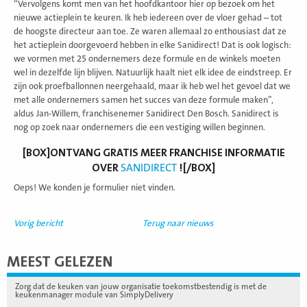
“Vervolgens komt men van het hoofdkantoor hier op bezoek om het
nieuwe actieplein te keuren. Ik heb iedereen over de vloer gehad – tot
de hoogste directeur aan toe. Ze waren allemaal zo enthousiast dat ze
het actieplein doorgevoerd hebben in elke Sanidirect! Dat is ook logisch:
we vormen met 25 ondernemers deze formule en de winkels moeten
wel in dezelfde lijn blijven. Natuurlijk haalt niet elk idee de eindstreep. Er
zijn ook proefballonnen neergehaald, maar ik heb wel het gevoel dat we
met alle ondernemers samen het succes van deze formule maken”,
aldus Jan-Willem, franchisenemer Sanidirect Den Bosch. Sanidirect is
nog op zoek naar ondernemers die een vestiging willen beginnen.
[BOX]ONTVANG GRATIS MEER FRANCHISE INFORMATIE
OVER
SANIDIRECT
![/BOX]
Oeps! We konden je formulier niet vinden.
Vorig bericht
Terug naar nieuws
MEEST GELEZEN
Zorg dat de keuken van jouw organisatie toekomstbestendig is met de
keukenmanager module van SimplyDelivery