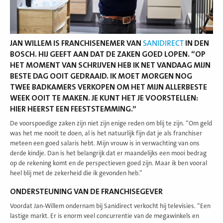
JAN WILLEM IS FRANCHISENEMER VAN
SANIDIRECT
IN DEN
BOSCH. HIJ GEEFT AAN DAT DE ZAKEN GOED LOPEN. “OP
HET MOMENT VAN SCHRIJVEN HEB IK NET VANDAAG MIJN
BESTE DAG OOIT GEDRAAID. IK MOET MORGEN NOG
TWEE BADKAMERS VERKOPEN OM HET MIJN ALLERBESTE
WEEK OOIT TE MAKEN. JE KUNT HET JE VOORSTELLEN:
HIER HEERST EEN FEESTSTEMMING.”
De voorspoedige zaken zijn niet zijn enige reden om blij te zijn. “Om geld
was het me nooit te doen, al is het natuurlijk fijn dat je als franchiser
meteen een goed salaris hebt. Mijn vrouw is in verwachting van ons
derde kindje. Dan is het belangrijk dat er maandelijks een mooi bedrag
op de rekening komt en de perspectieven goed zijn. Maar ik ben vooral
heel blij met de zekerheid die ik gevonden heb.”
ONDERSTEUNING VAN DE FRANCHISEGEVER
Voordat Jan-Willem ondernam bij Sanidirect verkocht hij televisies. “Een
lastige markt. Er is enorm veel concurrentie van de megawinkels en