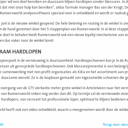
oper wil een doel bereiken en duurzaam blijven hardlopen zonder blessures. In d
t dat met onze hulp kan bereiken”, aldus formule manager Bas van der Krogt. 
Runnersworld analysesoftware speciaal voor is ontwikkeld en wordt er nadruk
 juni is de nieuwe winkel geopend. De hele beleving en routing in de winkel is
an de hand genomen door het 5 stappenplan van Runnersworld. In al deze stappen
ke doel te behalen biedt Runnersworld ook een nieuw loyalty-mechanisme aan waar
en dus vaker naar de winkel komt.
AAM HARDLOPEN
speerpunt in de vernieuwing is duurzaamheid. Hardloopschoenen kun je in de Ru
staan uit gerecyclede hardloopschoenen. Ook blessurepreventie is een belangr
e samenwerking met non-profit organisaties als KiKa en het assortiment aan 
 duurzame wereld. Zo is de loopbaan gemaakt van ingezamelde schoenen die ger
overgang van de 175 vierkante meter grote winkel in Amstelveen naar het verni
 van Runnersworld reiken nog verder dan dit. Op termijn zal de vernieuwde visie
le hardlopers, van recreant tot professionele loper, optimaal te blijven bediene
ld heeft ook een video ontwikkeld, waarin u meegenomen wordt door de winke
ht
Terug naar nie