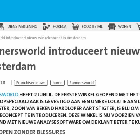
DIENSTVERLENING
HORECA
FOOD RETAIL
WONEN
ld introduceert nieuw winkelconcept in Amsterdam
nersworld introduceert nieuw
terdam
018
Franchisenieuws
home
Runnersworld
SWORLD
HEEFT 2 JUNI JL. DE EERSTE WINKEL GEOPEND MET H
PSPECIAALZAAK IS GEVESTIGD AAN EEN UNIEKE LOCATIE AAN
GTER, ZOON VAN BEKEND HARDLOPER AART STIGTER, IS BLIJ OM
CONCEPT TE INTRODUCEREN. DEZE WINKEL IS NU VOORZIEN VA
D MET NIEUWE ANALYSESOFTWARE OM DE KLANT BETER TE K
OPEN ZONDER BLESSURES