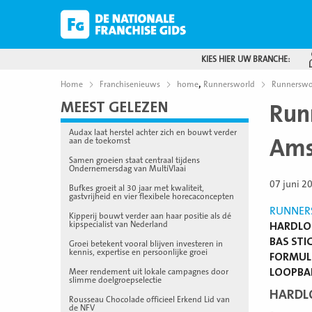
KIES HIER UW BRANCHE:
,
Home
Franchisenieuws
home
Runnersworld
Runnerswor
MEEST GELEZEN
Run
Audax laat herstel achter zich en bouwt verder
Ams
aan de toekomst
Samen groeien staat centraal tijdens
Ondernemersdag van MultiVlaai
07 juni 2
Bufkes groeit al 30 jaar met kwaliteit,
gastvrijheid en vier flexibele horecaconcepten
RUNNER
Kipperij bouwt verder aan haar positie als dé
kipspecialist van Nederland
HARDLOO
BAS STI
Groei betekent vooral blijven investeren in
kennis, expertise en persoonlijke groei
FORMULE
LOOPBAN
Meer rendement uit lokale campagnes door
slimme doelgroepselectie
HARDL
Rousseau Chocolade officieel Erkend Lid van
de NFV