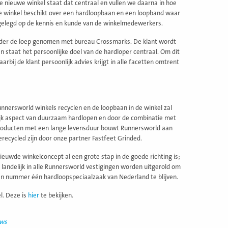
e nieuwe winkel staat dat centraal en vullen we daarna in hoe
De winkel beschikt over een hardloopbaan en een loopband waar
 gelegd op de kennis en kunde van de winkelmedewerkers.
 onder de loep genomen met bureau Crossmarks. De klant wordt
 staat het persoonlijke doel van de hardloper centraal. Om dit
bij de klant persoonlijk advies krijgt in alle facetten omtrent
nnersworld winkels recyclen en de loopbaan in de winkel zal
ijk aspect van duurzaam hardlopen en door de combinatie met
producten met een lange levensduur bouwt Runnersworld aan
ecycled zijn door onze partner Fastfeet Grinded.
euwde winkelconcept al een grote stap in de goede richting is;
 landelijk in alle Runnersworld vestigingen worden uitgerold om
n en nummer één hardloopspeciaalzaak van Nederland te blijven.
l. Deze is
hier
te bekijken.
uws