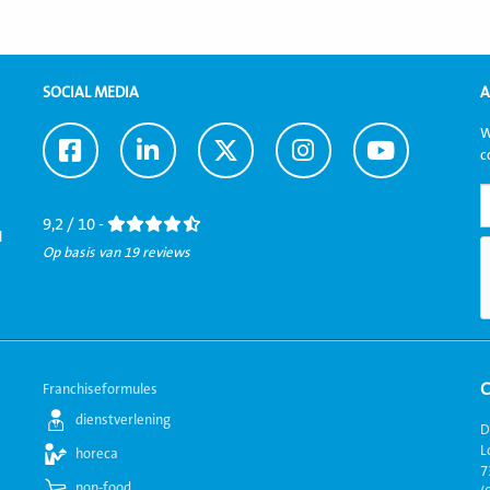
SOCIAL MEDIA
A
W
Ga
Ga
Ga
Ga
Ga
c
naar
naar
naar
naar
naar
Facebook
LinkedIn
Twitter
Instagram
Youtube
9,2 / 10 -
l
Op basis van 19 reviews
Franchiseformules
dienstverlening
D
L
horeca
7
non-food