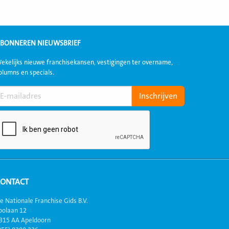
BONNEREN NIEUWSBRIEF
ekelijks nieuwe franchisekansen, vestigingen ter overname,
olumns en specials.
CONTACT
e Nationale Franchise Gids B.V.
oolaan 12
315 AA Apeldoorn