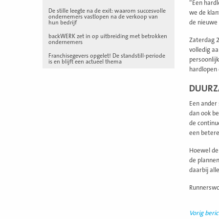
“Een hardl
De stille leegte na de exit: waarom succesvolle
we de klan
ondernemers vastlopen na de verkoop van
hun bedrijf
de nieuwe 
backWERK zet in op uitbreiding met betrokken
Zaterdag 2
ondernemers
volledig a
Franchisegevers opgelet! De standstill-periode
persoonlij
is en blijft een actueel thema
hardlopen 
DUURZ
Een ander 
dan ook be
de continu
een betere
Hoewel de 
de plannen
daarbij al
Runnerswor
Vorig beric