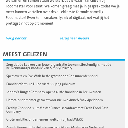
we samen en samen staan we sterk dat is waar franchisen bij
Foodmaster voor staat. We komen graag met je in gesprek zodat we je
meer kunnen vertellen over deze Lekkerste formule namelijk
Foodmaster! Even kennismaken, fysiek of digitaal, net wat jij het
prettigst vindt op dit moment!
Vorig bericht
Terug naar nieuws
MEEST GELEZEN
Zorg dat de keuken van jouw organisatie toekomstbestendig is met de
keukenmanager module van SimplyDelivery
Specsavers en Eye Wish beste getest door Consumentenbond
Franchiseformule Hubo viert 55-jarig jubileum
Johnny’s Burger Company opent 40ste franchise in Leeuwarden
Horeca-ondernemer gezocht voor nieuwe Anne&Max Apeldoorn
Freshly Chopped sluit Master Franchisecontract met Fresh Food Fast
Company
Grote ambitie, ondernemers welkom bij backWERK
Anouk Hoogendijk: Het nieuwe gezicht van Mudmasky Nederland