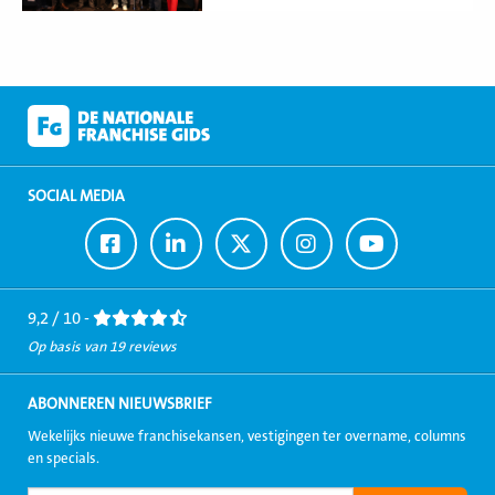
SOCIAL MEDIA
Ga
Ga
Ga
Ga
Ga
naar
naar
naar
naar
naar
Facebook
LinkedIn
Twitter
Instagram
Youtube
9,2 / 10 -
Op basis van 19 reviews
ABONNEREN NIEUWSBRIEF
Wekelijks nieuwe franchisekansen, vestigingen ter overname, columns
en specials.