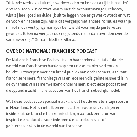
“Ik kende Nedflex al uit mijn werkverleden en heb dat altijd als positief
ervaren. Toen ik in contact kwam met de accountmanager, Rebecca,
wist zij heel goed en duidelijk uit te leggen hoe er gewerkt wordt en wat
de voor- en nadelen zijn. Als ik dat vergelijk met andere formules waar je
min of meer vestigingsmanager bent, is dit voor mij de juiste keuze
geweest. Ik ben na vier jaar ook nog steeds meer dan tevreden over de
samenwerking.” Gerco – Nedflex Alkmaar
OVER DE NATIONALE FRANCHISE PODCAST
De Nationale Franchise Podcast is een baanbrekend initiatief dat de
wereld van franchiseverbanden op een unieke manier verkent en
belicht. Ontworpen voor een breed publiek van ondernemers, aspirant-
franchisenemers, franchisegevers en iedereen die geïnteresseerd is in
de dynamiek van samenwerkend ondernemen, biedt deze podcast een
diepgaand inzicht in alle aspecten van het franchisebedrijfsmodel.
Wat deze podcast zo speciaal maakt, is dat het de eerste in zijn soort is
in Nederland. Het is niet alleen een platform waar deskundigen en
insiders uit de branche hun kennis delen, maar ook een bron van
inspiratie en educatie voor iedereen die betrokken is bij of
geïnteresseerd is in de wereld van franchise.