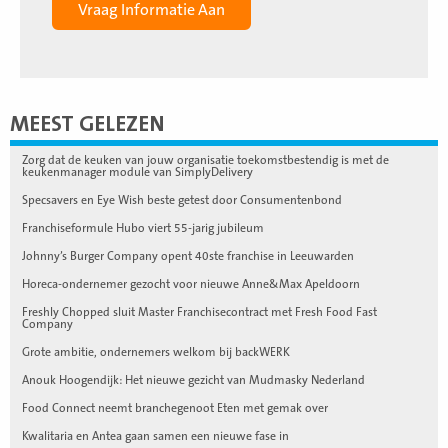
MEEST GELEZEN
Zorg dat de keuken van jouw organisatie toekomstbestendig is met de
keukenmanager module van SimplyDelivery
Specsavers en Eye Wish beste getest door Consumentenbond
Franchiseformule Hubo viert 55-jarig jubileum
Johnny’s Burger Company opent 40ste franchise in Leeuwarden
Horeca-ondernemer gezocht voor nieuwe Anne&Max Apeldoorn
Freshly Chopped sluit Master Franchisecontract met Fresh Food Fast
Company
Grote ambitie, ondernemers welkom bij backWERK
Anouk Hoogendijk: Het nieuwe gezicht van Mudmasky Nederland
Food Connect neemt branchegenoot Eten met gemak over
Kwalitaria en Antea gaan samen een nieuwe fase in