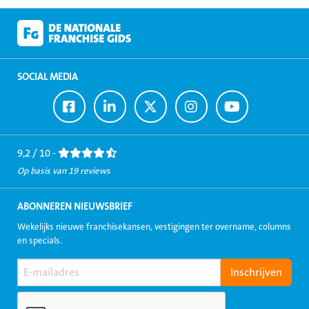
SOCIAL MEDIA
Ga
Ga
Ga
Ga
Ga
naar
naar
naar
naar
naar
Facebook
LinkedIn
Twitter
Instagram
Youtube
9,2 / 10 -
Op basis van 19 reviews
ABONNEREN NIEUWSBRIEF
Wekelijks nieuwe franchisekansen, vestigingen ter overname, columns
en specials.