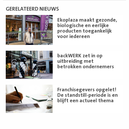
GERELATEERD NIEUWS
Lees
Ekoplaza maakt gezonde,
meer
biologische en eerlijke
producten toegankelijk
voor iedereen
Lees
backWERK zet in op
meer
uitbreiding met
betrokken ondernemers
Lees
Franchisegevers opgelet!
meer
De standstill-periode is en
blijft een actueel thema