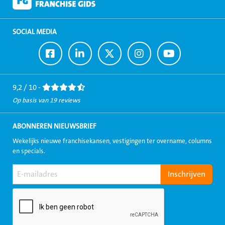
SOCIAL MEDIA
Ga
Ga
Ga
Ga
Ga
naar
naar
naar
naar
naar
Facebook
LinkedIn
Twitter
Instagram
Youtube
9,2 / 10 -
Op basis van 19 reviews
ABONNEREN NIEUWSBRIEF
Wekelijks nieuwe franchisekansen, vestigingen ter overname, columns
en specials.