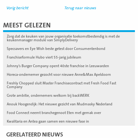
Vorig bericht
Terug naar nieuws
MEEST GELEZEN
Zorg dat de keuken van jouw organisatie toekomstbestendig is met de
keukenmanager module van SimplyDelivery
Specsavers en Eye Wish beste getest door Consumentenbond
Franchiseformule Hubo viert 55-jarig jubileum
Johnny’s Burger Company opent 40ste franchise in Leeuwarden
Horeca-ondernemer gezocht voor nieuwe Anne&Max Apeldoorn
Freshly Chopped sluit Master Franchisecontract met Fresh Food Fast
Company
Grote ambitie, ondernemers welkom bij backWERK
Anouk Hoogendijk: Het nieuwe gezicht van Mudmasky Nederland
Food Connect neemt branchegenoot Eten met gemak over
Kwalitaria en Antea gaan samen een nieuwe fase in
GERELATEERD NIEUWS