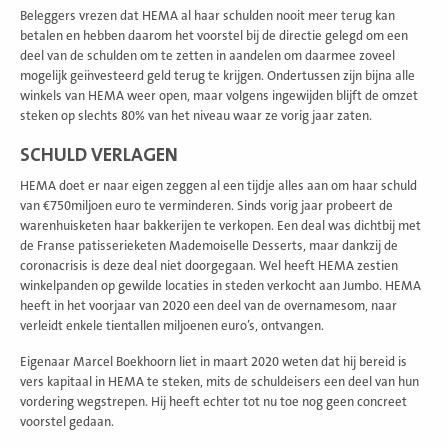
Beleggers vrezen dat HEMA al haar schulden nooit meer terug kan
betalen en hebben daarom het voorstel bij de directie gelegd om een
deel van de schulden om te zetten in aandelen om daarmee zoveel
mogelijk geïnvesteerd geld terug te krijgen. Ondertussen zijn bijna alle
winkels van HEMA weer open, maar volgens ingewijden blijft de omzet
steken op slechts 80% van het niveau waar ze vorig jaar zaten.
SCHULD VERLAGEN
HEMA doet er naar eigen zeggen al een tijdje alles aan om haar schuld
van €750miljoen euro te verminderen. Sinds vorig jaar probeert de
warenhuisketen haar bakkerijen te verkopen. Een deal was dichtbij met
de Franse patisserieketen Mademoiselle Desserts, maar dankzij de
coronacrisis is deze deal niet doorgegaan. Wel heeft HEMA zestien
winkelpanden op gewilde locaties in steden verkocht aan Jumbo. HEMA
heeft in het voorjaar van 2020 een deel van de overnamesom, naar
verleidt enkele tientallen miljoenen euro’s, ontvangen.
Eigenaar Marcel Boekhoorn liet in maart 2020 weten dat hij bereid is
vers kapitaal in HEMA te steken, mits de schuldeisers een deel van hun
vordering wegstrepen. Hij heeft echter tot nu toe nog geen concreet
voorstel gedaan.