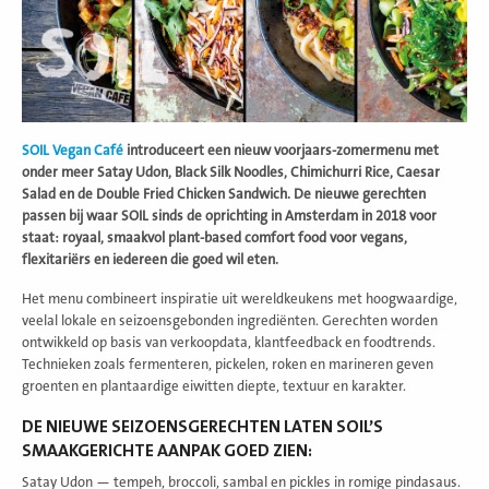
SOIL Vegan Café
introduceert een nieuw voorjaars-zomermenu met
onder meer Satay Udon, Black Silk Noodles, Chimichurri Rice, Caesar
Salad en de Double Fried Chicken Sandwich. De nieuwe gerechten
passen bij waar SOIL sinds de oprichting in Amsterdam in 2018 voor
staat: royaal, smaakvol plant-based comfort food voor vegans,
flexitariërs en iedereen die goed wil eten.
Het menu combineert inspiratie uit wereldkeukens met hoogwaardige,
veelal lokale en seizoensgebonden ingrediënten. Gerechten worden
ontwikkeld op basis van verkoopdata, klantfeedback en foodtrends.
Technieken zoals fermenteren, pickelen, roken en marineren geven
groenten en plantaardige eiwitten diepte, textuur en karakter.
DE NIEUWE SEIZOENSGERECHTEN LATEN SOIL’S
SMAAKGERICHTE AANPAK GOED ZIEN:
Satay Udon — tempeh, broccoli, sambal en pickles in romige pindasaus.