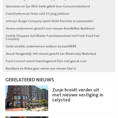
Specsavers en Eye Wish beste getest door Consumentenbond
Franchiseformule Hubo viert 55-jarig jubileum
Johnny’s Burger Company opent 40ste franchise in Leeuwarden
Horeca-ondernemer gezocht voor nieuwe Anne&Max Apeldoorn
Freshly Chopped sluit Master Franchisecontract met Fresh Food Fast
Company
Grote ambitie, ondernemers welkom bij backWERK
Anouk Hoogendijk: Het nieuwe gezicht van Mudmasky Nederland
Food Connect neemt branchegenoot Eten met gemak over
Kwalitaria en Antea gaan samen een nieuwe fase in
GERELATEERD NIEUWS
Lees
Zusje breidt verder uit
meer
met nieuwe vestiging in
Lelystad