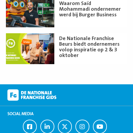
Lees
Waarom Saïd
meer
Mohammadi ondernemer
werd bij Burger Business
Lees
De Nationale Franchise
meer
Beurs biedt ondernemers
volop inspiratie op 2 & 3
oktober
SOCIAL MEDIA
Ga
Ga
Ga
Ga
Ga
naar
naar
naar
naar
naar