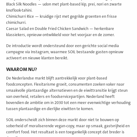
Black Silk Noodles — udon met plant-based kip, prei, nori en zwarte
knoflook-tahini.
Chimichurri Rice — kruidige rijst met gegrilde groenten en frisse
chimichurri.
Caesar Salad en Double Fried Chicken Sandwich — herkenbare
klassiekers, opnieuw ontwikkeld voor het voorjaar en de zomer.
De introductie wordt ondersteund door een gerichte social media
campagne via Instagram, waarmee SOIL bestaande gasten opnieuw
activeert en nieuwe klanten bereikt.
WAAROM NU?
De Nederlandse markt blijft aantrekkelijk voor plant-based
foodconcepten. Flexitarisme groeit, consumenten zoeken vaker naar
smaakvolle plantaardige alternatieven en de eiwittransitie krijgt steun
van overheid, retailers en foodservicepartijen. Nederland heeft
bovendien de ambitie om in 2030 tot een meer evenwichtige verhouding
tussen plantaardige en dierlijke eiwitten te komen.
SOIL onderscheidt zich binnen deze markt door niet te bouwen op
soberheid of moraliserende vegan-copy, maar op smaak, gastvrijheid en
comfort food. Het resultaat is een toegankelijk concept dat breder is