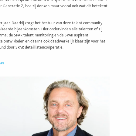
ernemer zijn om talenten te inspireren en van elkaar te laten
er Generatie Z; hoe zij denken maar vooral ook wat dit betekent
r jaar. Daarbij zorgt het bestuur van deze talent community
seerde bijeenkomsten. Hier ondervinden alle talenten of zij
mma: de SPAR talent monitoring en de SPAR aspirant
e ontwikkelen en daarna ook daadwerkelijk klaar zijn voor het
und door SPAR detaillistencoöperatie.
uws
ees
eer