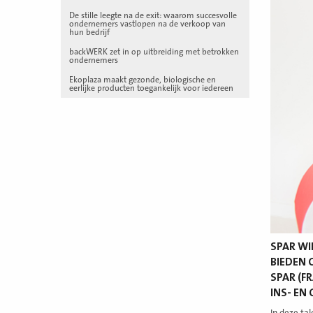
De stille leegte na de exit: waarom succesvolle
ondernemers vastlopen na de verkoop van
hun bedrijf
backWERK zet in op uitbreiding met betrokken
ondernemers
Ekoplaza maakt gezonde, biologische en
eerlijke producten toegankelijk voor iedereen
SPAR WI
BIEDEN 
SPAR (F
INS- EN