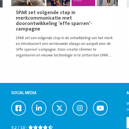
SPAR zet volgende stap in
merkcommunicatie met
doorontwikkeling ‘effe sparren’-
campagne
SPAR zet een volgende stap in de ontwikkeling van het merk
en introduceert een vernieuwde always-on aanpak voor de
‘effe sparren’-campagne. Door creatie slimmer te
organiseren en nieuwe technologie in te zetten kan SPAR ...
SOCIAL MEDIA
A
W
Ga
Ga
Ga
Ga
Ga
c
naar
naar
naar
naar
naar
Facebook
LinkedIn
Twitter
Instagram
Youtube
9,2 / 10 -