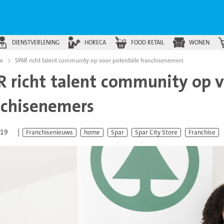
DIENSTVERLENING
HORECA
FOOD RETAIL
WONEN
se
SPAR richt talent community op voor potentiële franchisenemers
R richt talent community op v
nchisenemers
019
Franchisenieuws
home
Spar
Spar City Store
Franchise