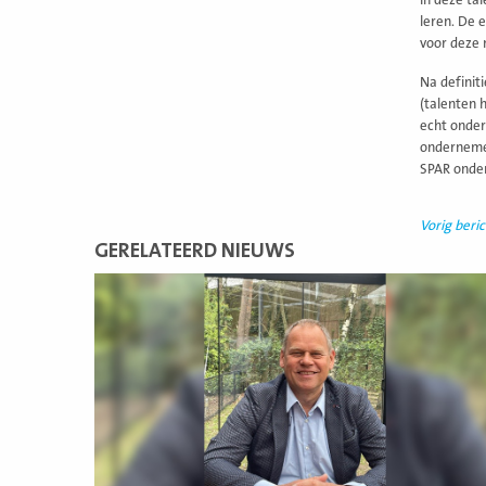
In deze ta
leren. De 
voor deze 
Na definit
(talenten 
echt onder
ondernemer
SPAR onder
Vorig beric
GERELATEERD NIEUWS
Lees
meer