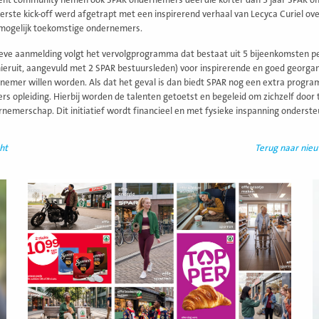
lent community nemen ook SPAR ondernemers deel die korter dan 3 jaar SPAR ond
eerste kick-off werd afgetrapt met een inspirerend verhaal van Lecyca Curiel ov
mogelijk toekomstige ondernemers.
ieve aanmelding volgt het vervolgprogramma dat bestaat uit 5 bijeenkomsten pe
hieruit, aangevuld met 2 SPAR bestuursleden) voor inspirerende en goed georgani
nemer willen worden. Als dat het geval is dan biedt SPAR nog een extra progra
s opleiding. Hierbij worden de talenten getoetst en begeleid om zichzelf door t
nemerschap. Dit initiatief wordt financieel en met fysieke inspanning onderste
ht
Terug naar nie
Lees
L
meer
m