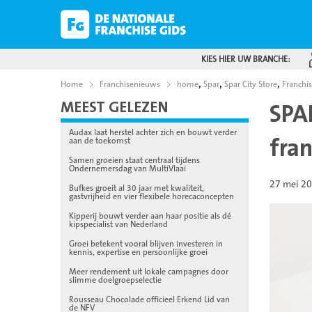
KIES HIER UW BRANCHE:
,
,
,
Home
Franchisenieuws
home
Spar
Spar City Store
Franchi
MEEST GELEZEN
SPA
Audax laat herstel achter zich en bouwt verder
fra
aan de toekomst
Samen groeien staat centraal tijdens
Ondernemersdag van MultiVlaai
27 mei 2
Bufkes groeit al 30 jaar met kwaliteit,
gastvrijheid en vier flexibele horecaconcepten
Kipperij bouwt verder aan haar positie als dé
kipspecialist van Nederland
Groei betekent vooral blijven investeren in
kennis, expertise en persoonlijke groei
Meer rendement uit lokale campagnes door
slimme doelgroepselectie
Rousseau Chocolade officieel Erkend Lid van
de NFV