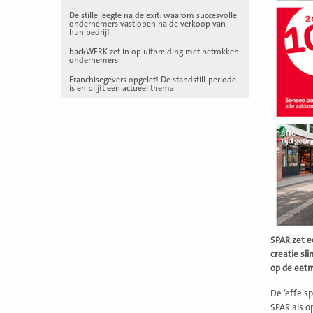
De stille leegte na de exit: waarom succesvolle
ondernemers vastlopen na de verkoop van
hun bedrijf
backWERK zet in op uitbreiding met betrokken
ondernemers
Franchisegevers opgelet! De standstill-periode
is en blijft een actueel thema
SPAR zet e
creatie sl
op de eet
De ‘effe s
SPAR als o