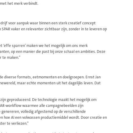
 met het merk verbindt.
drijf voor aanpak waar binnen een sterk creatief concept
PAR vaker en relevanter zichtbaar zijn, zonder in te leveren op
t ‘effe sparren’ maken we het mogelijk om ons merk
nten, op een manier die past bij onze schaal en ambities. Deze
r te maken.”
de diverse formats, eetmomenten en doelgroepen. Ernst Jan
mewereld, maar echte momenten uit het dagelijks leven. Dat
ijn geproduceerd. De technologie maakt het mogelijk om
e SPAR‑workflow waarmee alle campagnebeelden zijn
 genereren, volledig afgestemd op de verschillende
n hoe AI een volwassen productiemiddel wordt. Door creatie en
ter te verliezen.”