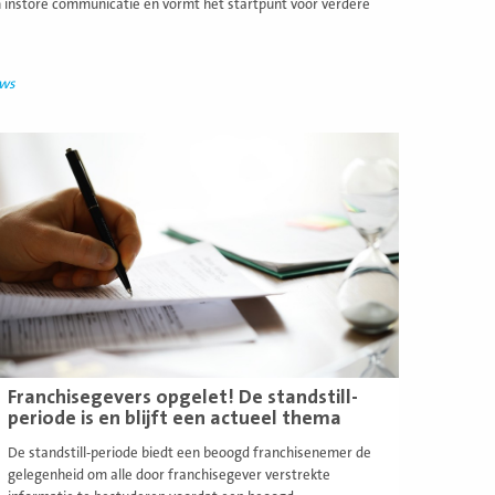
en instore communicatie en vormt het startpunt voor verdere
uws
ees
eer
Franchisegevers opgelet! De standstill-
periode is en blijft een actueel thema
De standstill-periode biedt een beoogd franchisenemer de
gelegenheid om alle door franchisegever verstrekte