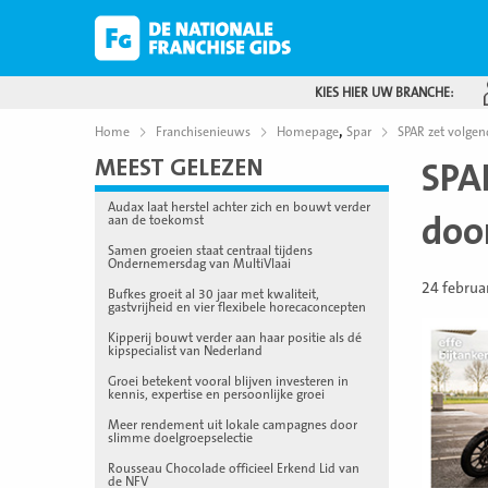
KIES HIER UW BRANCHE:
,
Home
Franchisenieuws
Homepage
Spar
SPAR zet volge
MEEST GELEZEN
SPA
Audax laat herstel achter zich en bouwt verder
doo
aan de toekomst
Samen groeien staat centraal tijdens
Ondernemersdag van MultiVlaai
24 februa
Bufkes groeit al 30 jaar met kwaliteit,
gastvrijheid en vier flexibele horecaconcepten
Kipperij bouwt verder aan haar positie als dé
kipspecialist van Nederland
Groei betekent vooral blijven investeren in
kennis, expertise en persoonlijke groei
Meer rendement uit lokale campagnes door
slimme doelgroepselectie
Rousseau Chocolade officieel Erkend Lid van
de NFV