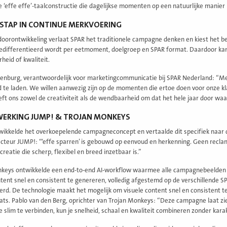
 ‘effe effe’-taalconstructie die dagelijkse momenten op een natuurlijke manier
STAP IN CONTINUE MERKVOERING
oorontwikkeling verlaat SPAR het traditionele campagne denken en kiest het be
edifferentieerd wordt per eetmoment, doelgroep en SPAR format. Daardoor kan S
heid of kwaliteit.
enburg, verantwoordelijk voor marketingcommunicatie bij SPAR Nederland: “Me
 te laden. We willen aanwezig zijn op de momenten die ertoe doen voor onze kla
ft ons zowel de creativiteit als de wendbaarheid om dat het hele jaar door waa
ERKING JUMP! & TROJAN MONKEYS
ikkelde het overkoepelende campagneconcept en vertaalde dit specifiek naar 
ecteur JUMP!: “‘effe sparren’ is gebouwd op eenvoud en herkenning. Geen recla
reatie die scherp, flexibel en breed inzetbaar is.”
keys ontwikkelde een end-to-end AI-workflow waarmee alle campagnebeelden z
ntent snel en consistent te genereren, volledig afgestemd op de verschillend
rd. De technologie maakt het mogelijk om visuele content snel en consistent te
ts. Pablo van den Berg, oprichter van Trojan Monkeys:
“Deze campagne laat zie
e slim te verbinden, kun je snelheid, schaal en kwaliteit combineren zonder karak