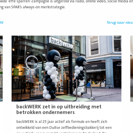
wde ‘effe sparren’-campagne is uitgerold via radio, online video, social media 
ing van SPAR’s always-on merkstrategie.
ht
Terug naar nie
Lees
L
meer
m
backWERK zet in op uitbreiding met
betrokken ondernemers
backWERK is al 25 jaar actief als formule en heeft zich
ontwikkeld van een Duitse zelfbedieningsbakkerij tot een