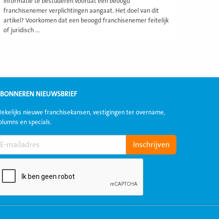
informatie te bestuderen voordat een beoogd
franchisenemer verplichtingen aangaat. Het doel van dit
artikel? Voorkomen dat een beoogd franchisenemer feitelijk
of juridisch ...
BONNEREN NIEUWSBRIEF
ekelijks nieuwe franchisekansen, vestigingen ter overname,
olumns en specials.