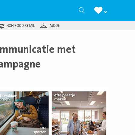
Zoeken
NON-FOOD RETAIL
MODE
communicatie met
-campagne