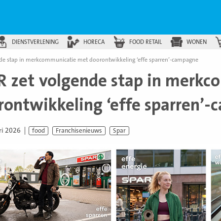
DIENSTVERLENING
HORECA
FOOD RETAIL
WONEN
nde stap in merkcommunicatie met doorontwikkeling ‘effe sparren’-campagne
R zet volgende stap in merk
rontwikkeling ‘effe sparren’
ri 2026
food
Franchisenieuws
Spar