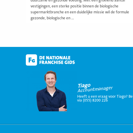
duurzame en gezonde voeding. Met een groeiend aantal
vestigingen, een sterke positie binnen de biologische
supermarktbranche en een duidelijke missie wil de formule
gezonde, biologische en ...
Tiago
Accountmanager
Heeft u een vraag voor Tiago? Be
via (055) 8200 226