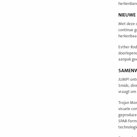
herkenbare
NIEUWE 
Met deze d
continue g
herkenbaar
Esther Rod
doorlopend
aanpak gee
SAMENW
JUMP! ontw
Smids, dir
vraagt om c
Trojan Mon
visuele co
geproducee
SPAR‑forma
technologi