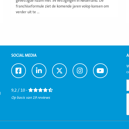
gevestigde naam met 34 vestigingen in Nederland. De
franchiseformule ziet de komende jaren volop kansen om
verder uit te ...
SOCIAL MEDIA
A
W
Ga
Ga
Ga
Ga
Ga
c
naar
naar
naar
naar
naar
Facebook
LinkedIn
Twitter
Instagram
Youtube
9,2 / 10 -
l
Op basis van 19 reviews