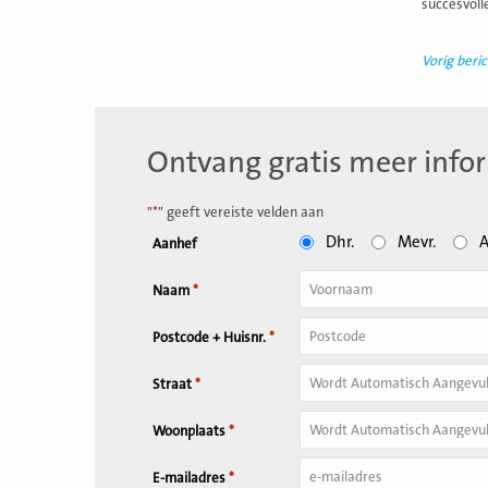
succesvoll
Vorig beric
Ontvang gratis meer info
"
*
" geeft vereiste velden aan
Dhr.
Mevr.
A
Aanhef
Naam
*
Tussenvoegsel
Postcode + Huisnr.
*
Huisnummer
*
Straat
*
Woonplaats
*
E-mailadres
*