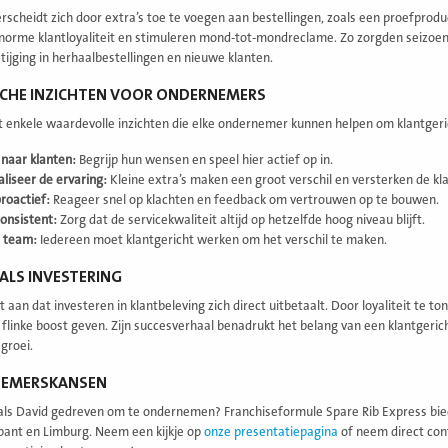
rscheidt zich door extra’s toe te voegen aan bestellingen, zoals een proefprod
norme klantloyaliteit en stimuleren mond-tot-mondreclame. Zo zorgden seizoe
stijging in herhaalbestellingen en nieuwe klanten.
SCHE INZICHTEN VOOR ONDERNEMERS
t enkele waardevolle inzichten die elke ondernemer kunnen helpen om klantgeri
 naar klanten:
Begrijp hun wensen en speel hier actief op in.
liseer de ervaring:
Kleine extra’s maken een groot verschil en versterken de kla
roactief:
Reageer snel op klachten en feedback om vertrouwen op te bouwen.
onsistent:
Zorg dat de servicekwaliteit altijd op hetzelfde hoog niveau blijft.
e team:
Iedereen moet klantgericht werken om het verschil te maken.
 ALS INVESTERING
 aan dat investeren in klantbeleving zich direct uitbetaalt. Door loyaliteit te 
flinke boost geven. Zijn succesverhaal benadrukt het belang van een klantgeric
groei.
EMERSKANSEN
t als David gedreven om te ondernemen? Franchiseformule Spare Rib Express bied
ant en Limburg. Neem een kijkje op
onze presentatiepagina
of neem direct cont