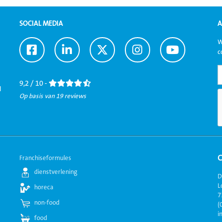
SOCIAL MEDIA
A
W
Ga
Ga
Ga
Ga
Ga
c
naar
naar
naar
naar
naar
Facebook
LinkedIn
Twitter
Instagram
Youtube
9,2 / 10 -
l
Op basis van 19 reviews
Franchiseformules
dienstverlening
D
L
horeca
7
non-food
(
i
food