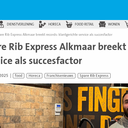
DIENSTVERLENING
HORECA
FOOD RETAIL
WONEN
are Rib Express Alkmaar breekt records: klantgerichte service als succesfactor
re Rib Express Alkmaar breekt 
ice als succesfactor
 2025
food
Horeca
Franchisenieuws
Spare Rib Express