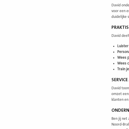
David onde
voor een e
duidelijke 
PRAKTI
David deel
Luister
Persona
Wees p
Wees c
Train j
SERVICE
David toont
omzet een 
klanten en 
ONDERN
Ben jij ne
Noord-Brab