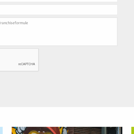
Lees
L