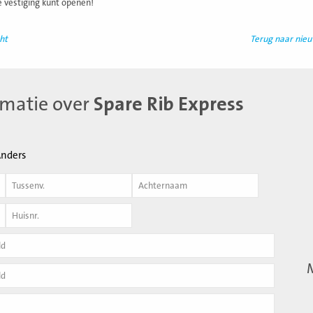
e vestiging kunt openen!
ht
Terug naar nie
rmatie over
Spare Rib Express
nders
Achternaam
*