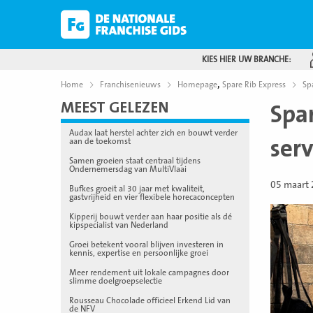
KIES HIER UW BRANCHE:
,
Home
Franchisenieuws
Homepage
Spare Rib Express
Sp
MEEST GELEZEN
Spa
Audax laat herstel achter zich en bouwt verder
serv
aan de toekomst
Samen groeien staat centraal tijdens
Ondernemersdag van MultiVlaai
05 maart
Bufkes groeit al 30 jaar met kwaliteit,
gastvrijheid en vier flexibele horecaconcepten
Kipperij bouwt verder aan haar positie als dé
kipspecialist van Nederland
Groei betekent vooral blijven investeren in
kennis, expertise en persoonlijke groei
Meer rendement uit lokale campagnes door
slimme doelgroepselectie
Rousseau Chocolade officieel Erkend Lid van
de NFV