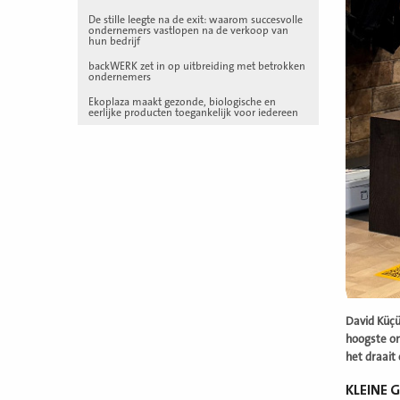
De stille leegte na de exit: waarom succesvolle
ondernemers vastlopen na de verkoop van
hun bedrijf
backWERK zet in op uitbreiding met betrokken
ondernemers
Ekoplaza maakt gezonde, biologische en
eerlijke producten toegankelijk voor iedereen
David Küçü
hoogste om
het draait 
KLEINE 