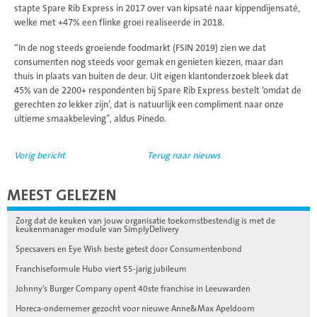
stapte Spare Rib Express in 2017 over van kipsaté naar kippendijensaté,
welke met +47% een flinke groei realiseerde in 2018.
“In de nog steeds groeiende foodmarkt (FSIN 2019) zien we dat
consumenten nog steeds voor gemak en genieten kiezen, maar dan
thuis in plaats van buiten de deur. Uit eigen klantonderzoek bleek dat
45% van de 2200+ respondenten bij Spare Rib Express bestelt ‘omdat de
gerechten zo lekker zijn’, dat is natuurlijk een compliment naar onze
ultieme smaakbeleving”, aldus Pinedo.
Vorig bericht
Terug naar nieuws
MEEST GELEZEN
Zorg dat de keuken van jouw organisatie toekomstbestendig is met de
keukenmanager module van SimplyDelivery
Specsavers en Eye Wish beste getest door Consumentenbond
Franchiseformule Hubo viert 55-jarig jubileum
Johnny’s Burger Company opent 40ste franchise in Leeuwarden
Horeca-ondernemer gezocht voor nieuwe Anne&Max Apeldoorn