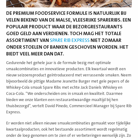
DE PREMIUM FOODSERVICE FORMULE IS NATUURLIJK BIJ
VELEN BEKEND VAN DE MALSE, VLEESRIJKE SPARERIBS. EEN
POPULAIR PRODUCT WAAR DE BEZORGRESTAURANTS
GOED GELD AAN VERDIENEN. TOCH MAG HET TOTALE
ASSORTIMENT VAN
SPARE RIB EXPRESS
NIET ZOMAAR
ONDER STOELEN OF BANKEN GESCHOVEN WORDEN. HET
BIEDT VEEL MEER DAN DAT.
Gedurende het gehele jaar is de formule bezig met optimale
smaakcombinaties en innovatieve producten. Elk kwartaal wordt een
nieuw seizoensproduct geïntroduceerd met verrassende smaken. Neem
bijvoorbeeld de pittige Madame Jeanette Burger met gele pepers of de
Whiskey-Cola smaak Spare Ribs met echte Jack Daniels Whiskey en
Coca-Cola. “We onderscheiden ons in smaak en kwaliteit. Daarmee
bieden we onze klanten een restaurantwaardige maaltijd bij hen
thuisbezorgd”, vertelt David Pinedo, Commercieel Manager bij Spare Rib
Express.
Er worden niet alleen nieuwe smaakcombinaties gemaakt voor tijdelijke
kwartaalproducten, ook het bestaande assortiment wordt regelmatig
onder de loep genomen om te zien of er verbeteringen wenselijk zijn. Zo