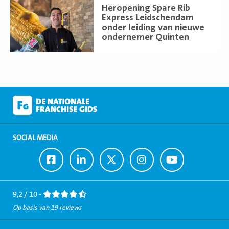
Lees
Heropening Spare Rib
meer
Express Leidschendam
onder leiding van nieuwe
ondernemer Quinten
SOCIAL MEDIA
Ga
Ga
Ga
Ga
Ga
naar
naar
naar
naar
naar
Facebook
LinkedIn
Twitter
Instagram
Youtube
9,2 / 10 -
Op basis van 19 reviews