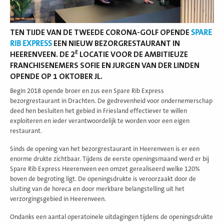
TEN TIJDE VAN DE TWEEDE CORONA-GOLF OPENDE
SPARE
RIB EXPRESS
EEN NIEUW BEZORGRESTAURANT IN
E
HEERENVEEN. DE 2
LOCATIE VOOR DE AMBITIEUZE
FRANCHISENEMERS SOFIE EN JURGEN VAN DER LINDEN
OPENDE OP 1 OKTOBER JL.
Begin 2018 opende broer en zus een Spare Rib Express
bezorgrestaurant in Drachten. De gedrevenheid voor ondernemerschap
deed hen besluiten het gebied in Friesland effectiever te willen
exploiteren en ieder verantwoordelijk te worden voor een eigen
restaurant.
Sinds de opening van het bezorgrestaurant in Heerenveen is er een
enorme drukte zichtbaar. Tijdens de eerste openingsmaand werd er bij
Spare Rib Express Heerenveen een omzet gerealiseerd welke 120%
boven de begroting ligt. De openingsdrukte is veroorzaakt door de
sluiting van de horeca en door merkbare belangstelling uit het
verzorgingsgebied in Heerenveen.
Ondanks een aantal operatoinele uitdagingen tijdens de openingsdrukte