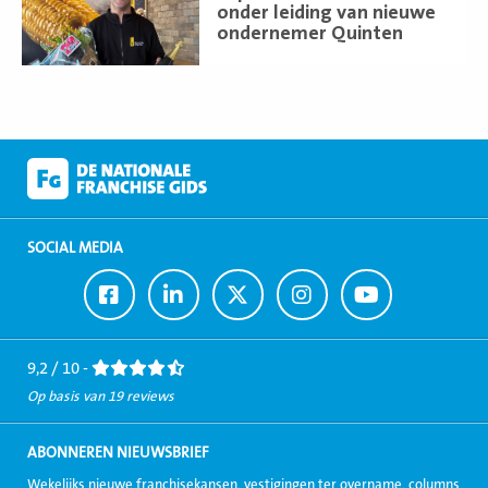
onder leiding van nieuwe
ondernemer Quinten
SOCIAL MEDIA
Ga
Ga
Ga
Ga
Ga
naar
naar
naar
naar
naar
Facebook
LinkedIn
Twitter
Instagram
Youtube
9,2 / 10 -
Op basis van 19 reviews
ABONNEREN NIEUWSBRIEF
Wekelijks nieuwe franchisekansen, vestigingen ter overname, columns