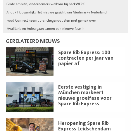
Grote ambitie, ondernemers welkom bij backWERK
Anouk Hoogendijk: Het nieuwe gezicht van Mudmasky Nederland
Food Connect neemt branchegenoot Eten met gemak over
Kwalitaria en Antea gaan samen een nieuwe fase in
GERELATEERD NIEUWS
Lees
Spare Rib Express: 100
meer
contracten per jaar van
papier af
Lees
Eerste vestiging in
meer
München markeert
nieuwe groeifase voor
Spare Rib Express
Lees
Heropening Spare Rib
meer
Express Leidschendam