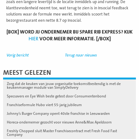
zoals een langere levertijd is de locatie inmiddels up and running. De
klanttevredenheid neemt toe, wat terug te zien is in Insocial feedback
solutions waar de formule mee werkt. Inmiddels scoort het
bezorgrestaurant een nette 8.7 op Insocial.
[BOX] WORD JIJ ONDERNEMER BIJ SPARE RIB EXPRESS? KIJK
HIER
VOOR MEER INFORMATIE. [/BOX]
Vorig bericht
Terug naar nieuws
MEEST GELEZEN
Zorg dat de keuken van jouw organisatie toekomstbestendig is met de
keukenmanager module van SimplyDelivery
Specsavers en Eye Wish beste getest door Consumentenbond
Franchiseformule Hubo viert 55-jarig jubileum
Johnny’s Burger Company opent 40ste franchise in Leeuwarden
Horeca-ondernemer gezocht voor nieuwe Anne&Max Apeldoorn
Freshly Chopped sluit Master Franchisecontract met Fresh Food Fast
Company