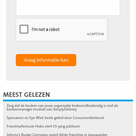
MEEST GELEZEN
Zorg dat de keuken van jouw organisatie toekomstbestendig is met de
keukenmanager module van SimplyDelivery
Specsavers en Eye Wish beste getest door Consumentenbond
Franchiseformule Hubo viert 55-jarig jubileum
Johnny’s Burger Company opent 40ste franchise in Leeuwarden