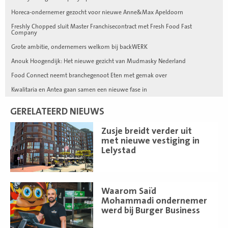
Horeca-ondernemer gezocht voor nieuwe Anne&Max Apeldoorn
Freshly Chopped sluit Master Franchisecontract met Fresh Food Fast
Company
Grote ambitie, ondernemers welkom bij backWERK
Anouk Hoogendijk: Het nieuwe gezicht van Mudmasky Nederland
Food Connect neemt branchegenoot Eten met gemak over
Kwalitaria en Antea gaan samen een nieuwe fase in
GERELATEERD NIEUWS
Lees
Zusje breidt verder uit
meer
met nieuwe vestiging in
Lelystad
Lees
Waarom Saïd
meer
Mohammadi ondernemer
werd bij Burger Business