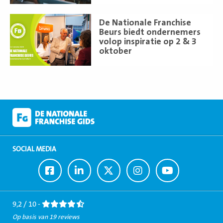
Lees
De Nationale Franchise
meer
Beurs biedt ondernemers
volop inspiratie op 2 & 3
oktober
SOCIAL MEDIA
Ga
Ga
Ga
Ga
Ga
naar
naar
naar
naar
naar
Facebook
LinkedIn
Twitter
Instagram
Youtube
9,2 / 10 -
Op basis van 19 reviews