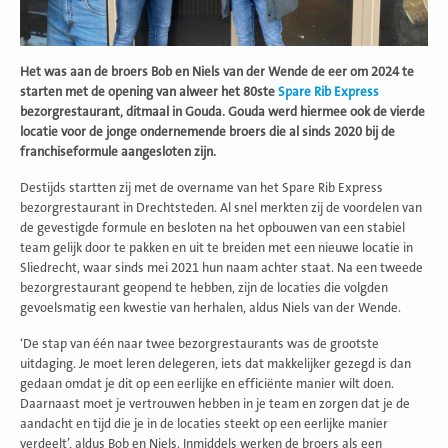
Het was aan de broers Bob en Niels van der Wende de eer om 2024 te
starten met de opening van alweer het 80ste
Spare Rib Express
bezorgrestaurant, ditmaal in Gouda. Gouda werd hiermee ook de vierde
locatie voor de jonge ondernemende broers die al sinds 2020 bij de
franchiseformule aangesloten zijn.
Destijds startten zij met de overname van het Spare Rib Express
bezorgrestaurant in Drechtsteden. Al snel merkten zij de voordelen van
de gevestigde formule en besloten na het opbouwen van een stabiel
team gelijk door te pakken en uit te breiden met een nieuwe locatie in
Sliedrecht, waar sinds mei 2021 hun naam achter staat. Na een tweede
bezorgrestaurant geopend te hebben, zijn de locaties die volgden
gevoelsmatig een kwestie van herhalen, aldus Niels van der Wende.
‘De stap van één naar twee bezorgrestaurants was de grootste
uitdaging. Je moet leren delegeren, iets dat makkelijker gezegd is dan
gedaan omdat je dit op een eerlijke en efficiënte manier wilt doen.
Daarnaast moet je vertrouwen hebben in je team en zorgen dat je de
aandacht en tijd die je in de locaties steekt op een eerlijke manier
verdeelt’, aldus Bob en Niels. Inmiddels werken de broers als een