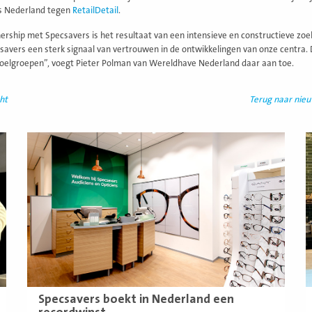
s Nederland tegen
RetailDetail
.
ership met Specsavers is het resultaat van een intensieve en constructieve zo
savers een sterk signaal van vertrouwen in de ontwikkelingen van onze centra.
oelgroepen”, voegt Pieter Polman van Wereldhave Nederland daar aan toe.
ht
Terug naar nie
Lees
L
meer
m
Specsavers boekt in Nederland een