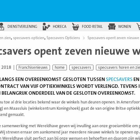
DIENSTVERLENING
HORECA
FOOD RETAIL
WONEN
,
,
en zien
specsavers opticien
Specsavers Opticiens
Specsavers opent zeven nieuwe
csavers opent zeven nieuwe w
i 2018
Franchisenieuws
home
specsavers
specsavers horen en zi
NLANGS EEN OVEREENKOMST GESLOTEN TUSSEN
SPECSAVERS
EN
TRACT VAN VIJF OPTIEKWINKELS WORDT VERLENGD. TEVENS I
 BELANGRIJK ONDERDEEL VAN DE GESLOTEN OVEREENKOMST.
t nu toe al drie locaties bekend waar de winkels hun deuren openen. In Amersfo
) en Maassluis (winkelcentrum Koningshoek) gaat de van origine Britse optiekk
ekend gemaakt.
 samenwerking met Wereldhave geven wij invulling aan onze groeiambitie om pr
 Wij streven ernaar om aankomend jaar meerdere nieuwe winkels te openen op A-
 Wereldhave sluit perfect aan bij onze wensen en behoeften en daarom zijn wij o