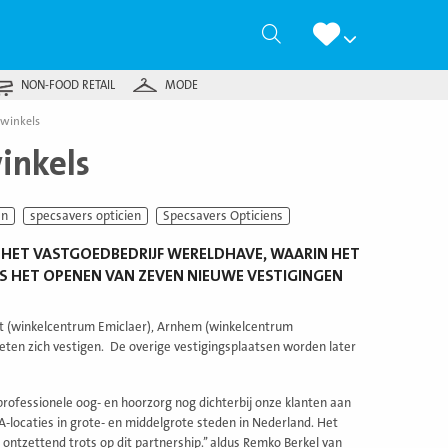
Zoeken
NON-FOOD RETAIL
MODE
 winkels
inkels
en
specsavers opticien
Specsavers Opticiens
 HET VASTGOEDBEDRIJF WERELDHAVE, WAARIN HET
S HET OPENEN VAN ZEVEN NIEUWE VESTIGINGEN
ort (winkelcentrum Emiclaer), Arnhem (winkelcentrum
eten zich vestigen. De overige vestigingsplaatsen worden later
ofessionele oog- en hoorzorg nog dichterbij onze klanten aan
locaties in grote- en middelgrote steden in Nederland. Het
ntzettend trots op dit partnership.’’ aldus Remko Berkel van