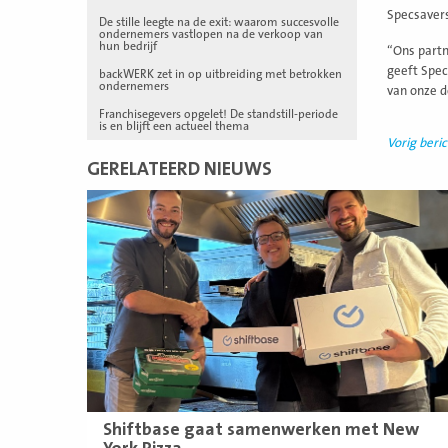
Specsaver
De stille leegte na de exit: waarom succesvolle
ondernemers vastlopen na de verkoop van
hun bedrijf
“Ons partn
geeft Spec
backWERK zet in op uitbreiding met betrokken
ondernemers
van onze d
Franchisegevers opgelet! De standstill-periode
is en blijft een actueel thema
Vorig beric
GERELATEERD NIEUWS
Lees
meer
Shiftbase gaat samenwerken met New