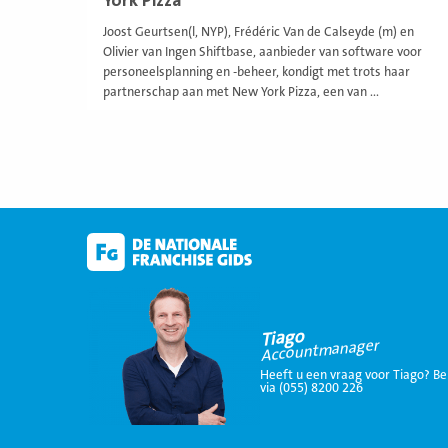
York Pizza
Joost Geurtsen(l, NYP), Frédéric Van de Calseyde (m) en
Olivier van Ingen Shiftbase, aanbieder van software voor
personeelsplanning en -beheer, kondigt met trots haar
partnerschap aan met New York Pizza, een van ...
Tiago
Accountmanager
Heeft u een vraag voor Tiago? Be
via (055) 8200 226