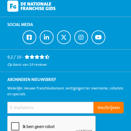
SOCIAL MEDIA
Ga
Ga
Ga
Ga
Ga
naar
naar
naar
naar
naar
Facebook
LinkedIn
Twitter
Instagram
Youtube
9,2 / 10 -
Op basis van 19 reviews
ABONNEREN NIEUWSBRIEF
Wekelijks nieuwe franchisekansen, vestigingen ter overname, columns
en specials.