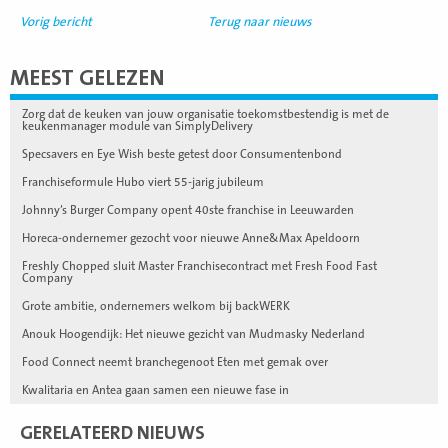
Vorig bericht
Terug naar nieuws
MEEST GELEZEN
Zorg dat de keuken van jouw organisatie toekomstbestendig is met de
keukenmanager module van SimplyDelivery
Specsavers en Eye Wish beste getest door Consumentenbond
Franchiseformule Hubo viert 55-jarig jubileum
Johnny’s Burger Company opent 40ste franchise in Leeuwarden
Horeca-ondernemer gezocht voor nieuwe Anne&Max Apeldoorn
Freshly Chopped sluit Master Franchisecontract met Fresh Food Fast
Company
Grote ambitie, ondernemers welkom bij backWERK
Anouk Hoogendijk: Het nieuwe gezicht van Mudmasky Nederland
Food Connect neemt branchegenoot Eten met gemak over
Kwalitaria en Antea gaan samen een nieuwe fase in
GERELATEERD NIEUWS