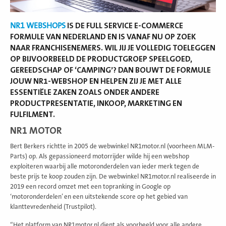
NR1 WEBSHOPS
IS DE FULL SERVICE E-COMMERCE
FORMULE VAN NEDERLAND EN IS VANAF NU OP ZOEK
NAAR FRANCHISENEMERS.
WIL JIJ JE VOLLEDIG TOELEGGEN
OP BIJVOORBEELD DE PRODUCTGROEP SPEELGOED,
GEREEDSCHAP OF ‘CAMPING’? DAN BOUWT DE FORMULE
JOUW NR1-WEBSHOP EN HELPEN ZIJ JE MET ALLE
ESSENTIËLE ZAKEN ZOALS ONDER ANDERE
PRODUCTPRESENTATIE, INKOOP, MARKETING EN
FULFILMENT.
NR1 MOTOR
Bert Berkers richtte in 2005 de webwinkel NR1motor.nl (voorheen MLM-
Parts) op. Als gepassioneerd motorrijder wilde hij een webshop
exploiteren waarbij alle motoronderdelen van ieder merk tegen de
beste prijs te koop zouden zijn. De webwinkel NR1motor.nl realiseerde in
2019 een record omzet met een topranking in Google op
‘motoronderdelen’ en een uitstekende score op het gebied van
klanttevredenheid (Trustpilot).
“Het platform van NR1motor.nl dient als voorbeeld voor alle andere