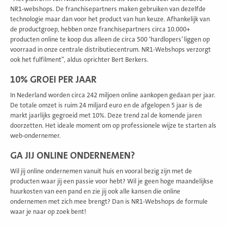
NR1-webshops. De franchisepartners maken gebruiken van dezelfde
technologie maar dan voor het product van hun keuze. Afhankelijk van
de productgroep, hebben onze franchisepartners circa 10.000+
producten online te koop dus alleen de circa 500 ‘hardlopers’ liggen op
voorraad in onze centrale distributiecentrum. NR1-Webshops verzorgt
ook het fulfilment”, aldus oprichter Bert Berkers.
10% GROEI PER JAAR
In Nederland worden circa 242 miljoen online aankopen gedaan per jaar.
De totale omzet is ruim 24 miljard euro en de afgelopen 5 jaar is de
markt jaarlijks gegroeid met 10%. Deze trend zal de komende jaren
doorzetten. Het ideale moment om op professionele wijze te starten als
web-ondernemer.
GA JIJ ONLINE ONDERNEMEN?
Wil jij online ondernemen vanuit huis en vooral bezig zijn met de
producten waar jij een passie voor hebt? Wil je geen hoge maandelijkse
huurkosten van een pand en zie jij ook alle kansen die online
ondernemen met zich mee brengt? Dan is NR1-Webshops de formule
waar je naar op zoek bent!