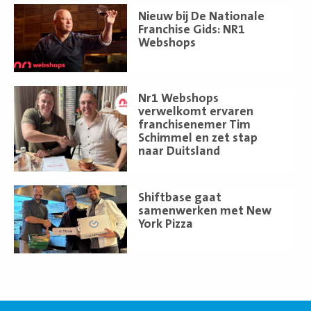
Lees
Nieuw bij De Nationale
meer
Franchise Gids: NR1
Webshops
Lees
Nr1 Webshops
meer
verwelkomt ervaren
franchisenemer Tim
Schimmel en zet stap
naar Duitsland
Lees
Shiftbase gaat
meer
samenwerken met New
York Pizza