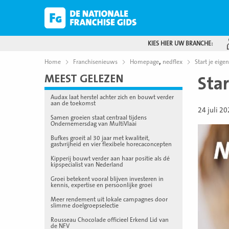
KIES HIER UW BRANCHE:
,
Home
Franchisenieuws
Homepage
nedflex
Start je eig
MEEST GELEZEN
Sta
Audax laat herstel achter zich en bouwt verder
aan de toekomst
24 juli 2
Samen groeien staat centraal tijdens
Ondernemersdag van MultiVlaai
Bufkes groeit al 30 jaar met kwaliteit,
gastvrijheid en vier flexibele horecaconcepten
Kipperij bouwt verder aan haar positie als dé
kipspecialist van Nederland
Groei betekent vooral blijven investeren in
kennis, expertise en persoonlijke groei
Meer rendement uit lokale campagnes door
slimme doelgroepselectie
Rousseau Chocolade officieel Erkend Lid van
de NFV