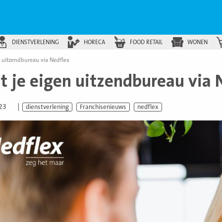
DIENSTVERLENING
HORECA
FOOD RETAIL
WONEN
en uitzendbureau via Nedflex
rt je eigen uitzendbureau via 
023
dienstverlening
Franchisenieuws
nedflex