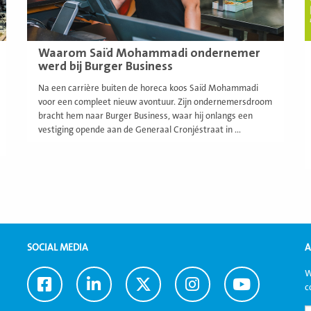
Waarom Saïd Mohammadi ondernemer
werd bij Burger Business
Na een carrière buiten de horeca koos Saïd Mohammadi
voor een compleet nieuw avontuur. Zijn ondernemersdroom
bracht hem naar Burger Business, waar hij onlangs een
vestiging opende aan de Generaal Cronjéstraat in ...
SOCIAL MEDIA
A
W
Ga
Ga
Ga
Ga
Ga
c
naar
naar
naar
naar
naar