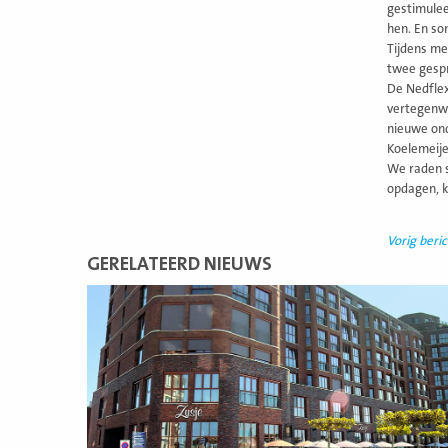
gestimulee
hen. En so
Tijdens me
twee gespr
De Nedflex
vertegenwo
nieuwe ond
Koelemeije
We raden s
opdagen, k
Vorig beric
GERELATEERD NIEUWS
Lees
meer