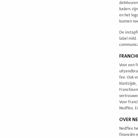
debiteuren
kaders zijn
en het log
kunnen no
De instapf
label mild
communicat
FRANCHI
Voor een f
uitzendbra
fee. Ook v
klantzijde
Franchisen
vertrouwen
Voor franc
Nedflex. E
OVER NE
Nedflex he
financiën 