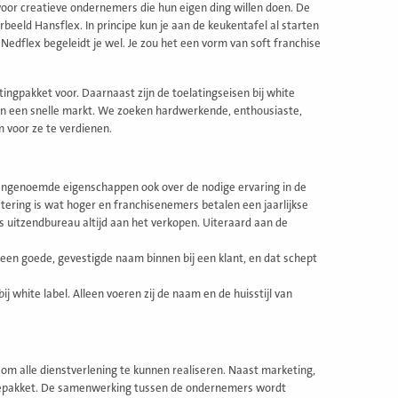
 voor creatieve ondernemers die hun eigen ding willen doen. De
rbeeld Hansflex. In principe kun je aan de keukentafel al starten
Nedflex begeleidt je wel. Je zou het een vorm van soft franchise
ingpakket voor. Daarnaast zijn de toelatingseisen bij white
s in een snelle markt. We zoeken hardwerkende, enthousiaste,
 voor ze te verdienen.
vengenoemde eigenschappen ook over de nodige ervaring in de
tering is wat hoger en franchisenemers betalen een jaarlijkse
 uitzendbureau altijd aan het verkopen. Uiteraard aan de
een goede, gevestigde naam binnen bij een klant, en dat schept
 white label. Alleen voeren zij de naam en de huisstijl van
 om alle dienstverlening te kunnen realiseren. Naast marketing,
rvicepakket. De samenwerking tussen de ondernemers wordt