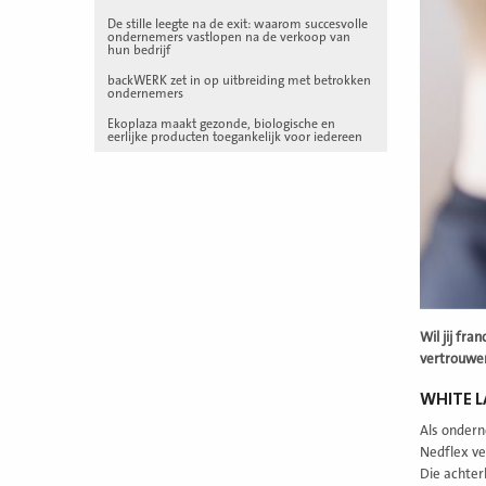
De stille leegte na de exit: waarom succesvolle
ondernemers vastlopen na de verkoop van
hun bedrijf
backWERK zet in op uitbreiding met betrokken
ondernemers
Ekoplaza maakt gezonde, biologische en
eerlijke producten toegankelijk voor iedereen
Wil jij fr
vertrouwen
WHITE L
Als onderne
Nedflex ve
Die achter