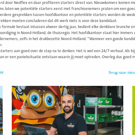
rd door Nedflex en daar profiteren starters direct van. Nieuwkomers komen me
ms laten we potentiële starters eerst met franchisenemers praten om een goed b
erdere gesprekken tussen hoofdkantoor en potentiële starters worden de wede
ekken moeten concluderen dat dit werk niets is voor deze kandidaat.
 formule bestaat intussen alweer dertig jaar, bedient elke denkbare branche en
ordiging in Noord-Holland, de thuisregio. Het hoofdkantoor staat hier immers oo
ernemers, zelfs in het drukbezette Noord-Holland. “Wanneer een goede kandidaa
r.
tarters aan goed over de stap na te denken. Het is wel een 24/7 verhaal. Als bi
an er een panieksituatie ontstaan waarin jij moet optreden. Overleg dus goed m
ht
Terug naar nie
Lees
L
meer
m