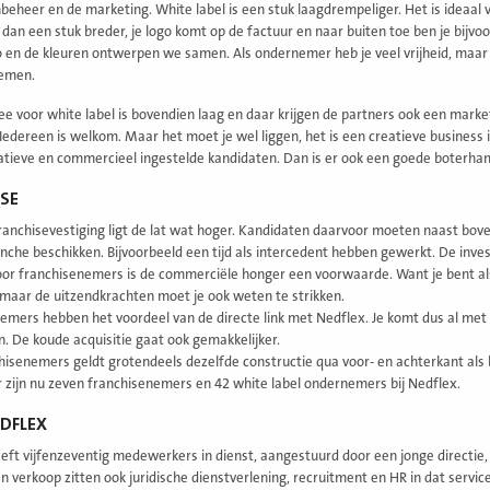
beheer en de marketing. White label is een stuk laagdrempeliger. Het is ideaal
 dan een stuk breder, je logo komt op de factuur en naar buiten toe ben je bijvoo
o en de kleuren ontwerpen we samen. Als ondernemer heb je veel vrijheid, maar 
emen.
ee voor white label is bovendien laag en daar krijgen de partners ook een market
. Iedereen is welkom. Maar het moet je wel liggen, het is een creatieve busines
ieve en commercieel ingestelde kandidaten. Dan is er ook een goede boterham
SE
ranchisevestiging ligt de lat wat hoger. Kandidaten daarvoor moeten naast bo
nche beschikken. Bijvoorbeeld een tijd als intercedent hebben gewerkt. De inves
oor franchisenemers is de commerciële honger een voorwaarde. Want je bent als
, maar de uitzendkrachten moet je ook weten te strikken.
emers hebben het voordeel van de directe link met Nedflex. Je komt dus al met 
. De koude acquisitie gaat ook gemakkelijker.
hisenemers geldt grotendeels dezelfde constructie qua voor- en achterkant als bij
r zijn nu zeven franchisenemers en 42 white label ondernemers bij Nedflex.
DFLEX
eft vijfenzeventig medewerkers in dienst, aangestuurd door een jonge directie,
en verkoop zitten ook juridische dienstverlening, recruitment en HR in dat se