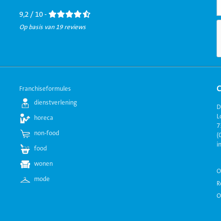
Facebook
LinkedIn
Twitter
Instagram
Youtube
9,2 / 10 -
Op basis van 19 reviews
Franchiseformules
dienstverlening
D
L
horeca
7
non-food
(
i
food
wonen
O
mode
R
O