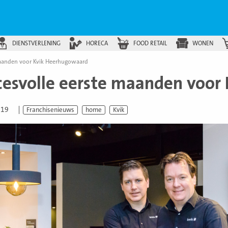
DIENSTVERLENING
HORECA
FOOD RETAIL
WONEN
maanden voor Kvik Heerhugowaard
cesvolle eerste maanden voor
019
Franchisenieuws
home
Kvik