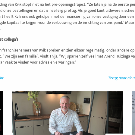
ing van Kvik stopt niet na het pre-openingstraject. “Ze laten je na de eerste peri
d onze bestellingen en dat is heel erg prettig. Als je goed kunt uitleveren, schee
art heeft Kvik ons ook geholpen met de financiering van onze vestiging door een
gde kapitaal te krijgen voor de verbouwing en de inrichting van ons pand.” Maar
.
t collega’s
n franchisenemers van Kvik spreken en zien elkaar regelmatig: onder andere op 
t. “We zijn een familie”, vindt Thijs. “Wij sparren zelf veel met Arend Huizinga
ar vaak te vinden voor advies en ervaringen.”
ht
Terug naar nie
Lees
L
meer
m