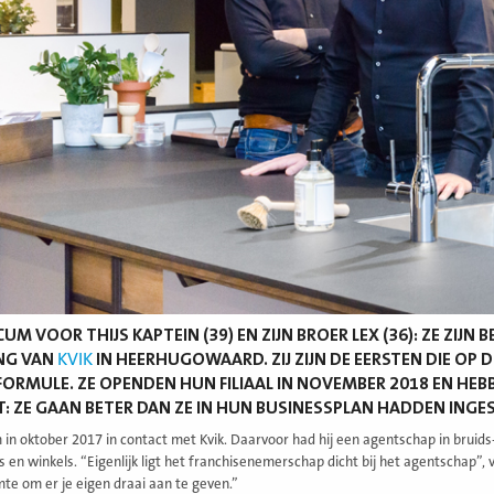
CUM VOOR THIJS KAPTEIN (39) EN ZIJN BROER LEX (36): ZE ZIJ
NG VAN
KVIK
IN HEERHUGOWAARD. ZIJ ZIJN DE EERSTEN DIE OP
ORMULE. ZE OPENDEN HUN FILIAAL IN NOVEMBER 2018 EN HEBB
: ZE GAAN BETER DAN ZE IN HUN BUSINESSPLAN HADDEN INGE
 in oktober 2017 in contact met Kvik. Daarvoor had hij een agentschap in bruid
en winkels. “Eigenlijk ligt het franchisenemerschap dicht bij het agentschap”, vin
mte om er je eigen draai aan te geven.”