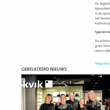
De begeleid
bijvoorbeel
In de opst
het benodi
kapitaal op
Sparren me
De achttie
grote fees
weten elka
Vorig beric
GERELATEERD NIEUWS
Lees
meer