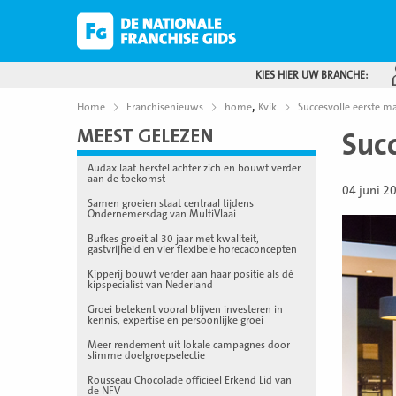
KIES HIER UW BRANCHE:
,
Home
Franchisenieuws
home
Kvik
Succesvolle eerste 
MEEST GELEZEN
Suc
Audax laat herstel achter zich en bouwt verder
aan de toekomst
04 juni 2
Samen groeien staat centraal tijdens
Ondernemersdag van MultiVlaai
Bufkes groeit al 30 jaar met kwaliteit,
gastvrijheid en vier flexibele horecaconcepten
Kipperij bouwt verder aan haar positie als dé
kipspecialist van Nederland
Groei betekent vooral blijven investeren in
kennis, expertise en persoonlijke groei
Meer rendement uit lokale campagnes door
slimme doelgroepselectie
Rousseau Chocolade officieel Erkend Lid van
de NFV