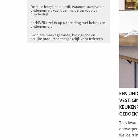
De stille leegte na de exit: waarom succesvolle
ondernemers vastlopen na de verkoop van
hun bedrijf
backWERK zet in op uitbreiding met betrokken
ondernemers
Ekoplaza maakt gezonde, biologische en
eerlijke producten toegankelijk voor iedereen
EEN UNI
VESTIGI
KEUKENF
GEBOEKT
Thijs kwam
ontwerpers 
wel de rui