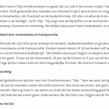
ken tussen Thijs en Kvik verliepen zo goed, dat Lex ook in het proces stapte. T
ember 2018 gedurende drie maanden een intensief traject waarin leren en st
in Denemarken, het thuisland van de keukenformule. Dit alles resulteerde in d
 broer is de handige”, lacht Thijs. “Hij zorgt voor de backoffice en de technisc
verkoop, financiën en marketing. We hebben daarnaast twee medewerkers en z
dend door serviceniveau en transparantie
n formule die zich richt op de verkoop van keukens, badkamermeubels en garder
rviceniveau en de transparantie. Klanten kunnen kiezen of zij hun keuken zelf wil
ens vooraf helemaal duidelijk zijn. “We hebben daarnaast hogere en diepere kas
it het goed: 25 jaar op het binnenwerk, 10 jaar op de fronten en 5 jaar op het ke
 lage kosten maken Kvik een heel toegankelijke formule. We leveren trouwens 
wachting
 veel gebieden een partner voor hun franchisenemers. Thijs: “Voor we onze ves
 de eerste maanden samen met Kvik evalueren: hoe staan we ervoor, wat gaat g
oorzien. Wat erg mooi is: we weten nu al dat we het boven verwachting goed he
ziet Kvik dat we ervoor gaan. Ondernemers die dat laten zien, krijgen van de for
ns niet los’