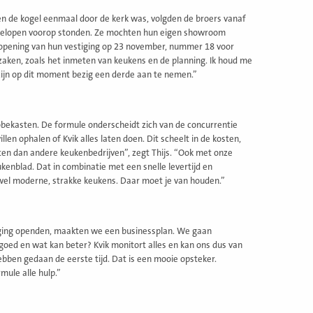
oen de kogel eenmaal door de kerk was, volgden de broers vanaf
agelopen voorop stonden. Ze mochten hun eigen showroom
e opening van hun vestiging op 23 november, nummer 18 voor
he zaken, zoals het inmeten van keukens en de planning. Ik houd me
ijn op dit moment bezig een derde aan te nemen.”
obekasten. De formule onderscheidt zich van de concurrentie
len ophalen of Kvik alles laten doen. Dit scheelt in de kosten,
ten dan andere keukenbedrijven”, zegt Thijs. “Ook met onze
ukenblad. Dat in combinatie met een snelle levertijd en
wel moderne, strakke keukens. Daar moet je van houden.”
tiging openden, maakten we een businessplan. We gaan
oed en wat kan beter? Kvik monitort alles en kan ons dus van
bben gedaan de eerste tijd. Dat is een mooie opsteker.
mule alle hulp.”