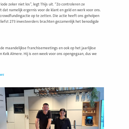
ode zeker niet los”, legt Thijs uit. “Zo controleren ze
lt dat namelijk ergernis voor de klant en geld en werk voor ons.
 crowdfundingactie op te zetten. Die actie heeft ons geholpen
 liefst 273 investeerders brachten gezamenlijk het benodigde
de maandelijkse franchisemeetings en ook op het jaarlijkse
 van Kvik Almere. Hij is een week voor ons opengegaan, dus we
uws
ees
eer