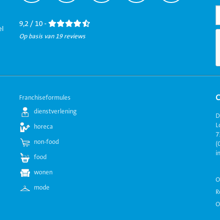
naar
naar
naar
naar
naar
Facebook
LinkedIn
Twitter
Instagram
Youtube
9,2 / 10 -
el
Op basis van 19 reviews
Franchiseformules
dienstverlening
D
L
horeca
7
non-food
(
i
food
wonen
O
mode
R
O