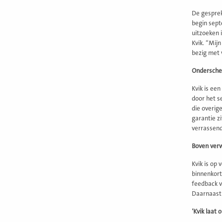
De gesprek
begin sept
uitzoeken 
Kvik. “Mijn
bezig met 
Onderschei
Kvik is ee
door het se
die overig
garantie z
verrassend
Boven ver
Kvik is op
binnenkort
feedback v
Daarnaast 
‘Kvik laat o