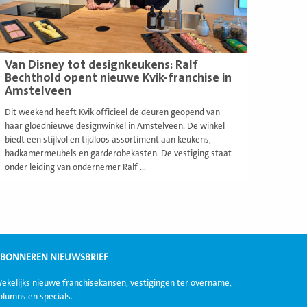
Van Disney tot designkeukens: Ralf
Bechthold opent nieuwe Kvik-franchise in
Amstelveen
Dit weekend heeft Kvik officieel de deuren geopend van
haar gloednieuwe designwinkel in Amstelveen. De winkel
biedt een stijlvol en tijdloos assortiment aan keukens,
badkamermeubels en garderobekasten. De vestiging staat
onder leiding van ondernemer Ralf ...
BONNEREN NIEUWSBRIEF
ekelijks nieuwe franchisekansen, vestigingen ter overname,
olumns en specials.