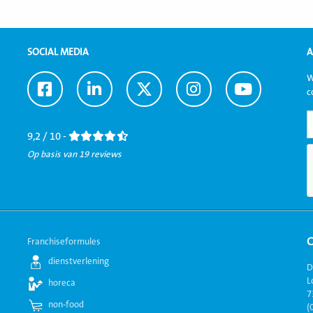
SOCIAL MEDIA
A
W
Ga
Ga
Ga
Ga
Ga
c
naar
naar
naar
naar
naar
Facebook
LinkedIn
Twitter
Instagram
Youtube
9,2 / 10 -
Op basis van 19 reviews
Franchiseformules
dienstverlening
D
L
horeca
7
non-food
(