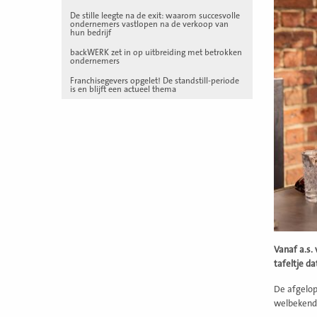
De stille leegte na de exit: waarom succesvolle
ondernemers vastlopen na de verkoop van
hun bedrijf
backWERK zet in op uitbreiding met betrokken
ondernemers
Franchisegevers opgelet! De standstill-periode
is en blijft een actueel thema
Vanaf a.s.
tafeltje da
De afgelop
welbekende