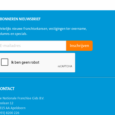
BONNEREN NIEUWSBRIEF
ekelijks nieuwe franchisekansen, vestigingen ter overname,
olumns en specials.
CONTACT
e Nationale Franchise Gids B.V.
oolaan 12
315 AA Apeldoorn
055) 8200 226