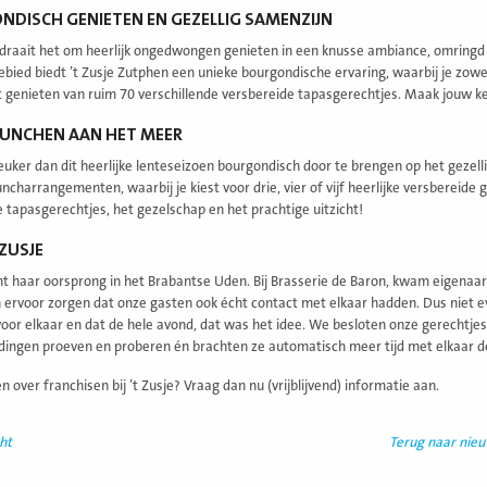
DISCH GENIETEN EN GEZELLIG SAMENZIJN
je draait het om heerlijk ongedwongen genieten in een knusse ambiance, omringd
ebied biedt ’t Zusje Zutphen een unieke bourgondische ervaring, waarbij je zowel
t genieten van ruim 70 verschillende versbereide tapasgerechtjes. Maak jouw keu
LUNCHEN AAN HET MEER
leuker dan dit heerlijke lenteseizoen bourgondisch door te brengen op het gezell
uncharrangementen, waarbij je kiest voor drie, vier of vijf heerlijke versbereide 
e tapasgerechtjes, het gezelschap en het prachtige uitzicht!
 ZUSJE
ent haar oorsprong in het Brabantse Uden. Bij Brasserie de Baron, kwam eigenaar
ervoor zorgen dat onze gasten ook écht contact met elkaar hadden. Dus niet e
oor elkaar en dat de hele avond, dat was het idee. We besloten onze gerechtjes 
ingen proeven en proberen én brachten ze automatisch meer tijd met elkaar d
over franchisen bij ’t Zusje? Vraag dan nu (vrijblijvend) informatie aan.
ht
Terug naar nie