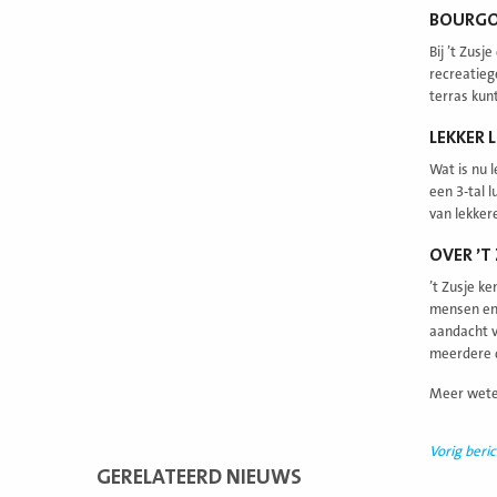
BOURGON
Bij ’t Zus
recreatieg
terras kun
LEKKER 
Wat is nu 
een 3-tal l
van lekker
OVER ’T
’t Zusje k
mensen en 
aandacht v
meerdere d
Meer weten 
Vorig beric
GERELATEERD NIEUWS