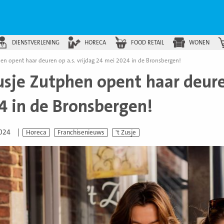
DIENSTVERLENING
HORECA
FOOD RETAIL
WONEN
hen opent haar deuren op a.s. vrijdag 24 mei 2024 in de Bronsbergen!
usje Zutphen opent haar deure
4 in de Bronsbergen!
2024
Horeca
Franchisenieuws
't Zusje