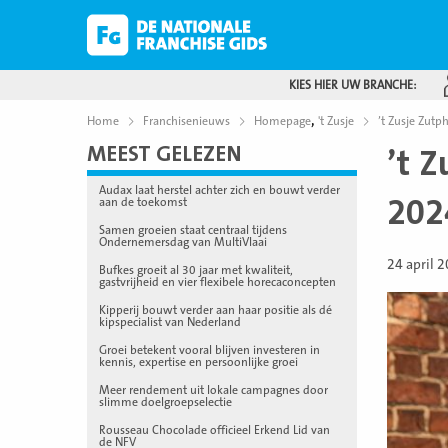
KIES HIER UW BRANCHE:
,
Home
Franchisenieuws
Homepage
't Zusje
’t Zusje Zutp
MEEST GELEZEN
’t Z
Audax laat herstel achter zich en bouwt verder
202
aan de toekomst
Samen groeien staat centraal tijdens
Ondernemersdag van MultiVlaai
24 april 
Bufkes groeit al 30 jaar met kwaliteit,
gastvrijheid en vier flexibele horecaconcepten
Kipperij bouwt verder aan haar positie als dé
kipspecialist van Nederland
Groei betekent vooral blijven investeren in
kennis, expertise en persoonlijke groei
Meer rendement uit lokale campagnes door
slimme doelgroepselectie
Rousseau Chocolade officieel Erkend Lid van
de NFV