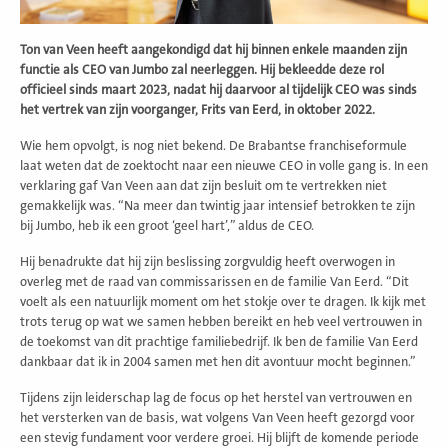
Ton van Veen heeft aangekondigd dat hij binnen enkele maanden zijn
functie als CEO van Jumbo zal neerleggen. Hij bekleedde deze rol
officieel sinds maart 2023, nadat hij daarvoor al tijdelijk CEO was sinds
het vertrek van zijn voorganger, Frits van Eerd, in oktober 2022.
Wie hem opvolgt, is nog niet bekend. De Brabantse franchiseformule
laat weten dat de zoektocht naar een nieuwe CEO in volle gang is. In een
verklaring gaf Van Veen aan dat zijn besluit om te vertrekken niet
gemakkelijk was. “Na meer dan twintig jaar intensief betrokken te zijn
bij Jumbo, heb ik een groot ‘geel hart’,” aldus de CEO.
Hij benadrukte dat hij zijn beslissing zorgvuldig heeft overwogen in
overleg met de raad van commissarissen en de familie Van Eerd. “Dit
voelt als een natuurlijk moment om het stokje over te dragen. Ik kijk met
trots terug op wat we samen hebben bereikt en heb veel vertrouwen in
de toekomst van dit prachtige familiebedrijf. Ik ben de familie Van Eerd
dankbaar dat ik in 2004 samen met hen dit avontuur mocht beginnen.”
Tijdens zijn leiderschap lag de focus op het herstel van vertrouwen en
het versterken van de basis, wat volgens Van Veen heeft gezorgd voor
een stevig fundament voor verdere groei. Hij blijft de komende periode