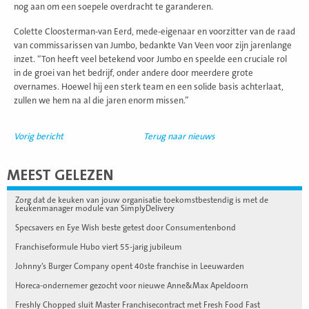
nog aan om een soepele overdracht te garanderen.
Colette Cloosterman-van Eerd, mede-eigenaar en voorzitter van de raad
van commissarissen van Jumbo, bedankte Van Veen voor zijn jarenlange
inzet. “Ton heeft veel betekend voor Jumbo en speelde een cruciale rol
in de groei van het bedrijf, onder andere door meerdere grote
overnames. Hoewel hij een sterk team en een solide basis achterlaat,
zullen we hem na al die jaren enorm missen.”
Vorig bericht
Terug naar nieuws
MEEST GELEZEN
Zorg dat de keuken van jouw organisatie toekomstbestendig is met de
keukenmanager module van SimplyDelivery
Specsavers en Eye Wish beste getest door Consumentenbond
Franchiseformule Hubo viert 55-jarig jubileum
Johnny’s Burger Company opent 40ste franchise in Leeuwarden
Horeca-ondernemer gezocht voor nieuwe Anne&Max Apeldoorn
Freshly Chopped sluit Master Franchisecontract met Fresh Food Fast