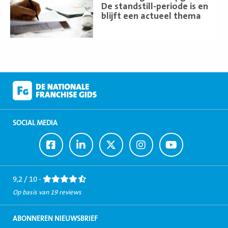
meer
De standstill-periode is en
blijft een actueel thema
SOCIAL MEDIA
Ga
Ga
Ga
Ga
Ga
naar
naar
naar
naar
naar
Facebook
LinkedIn
Twitter
Instagram
Youtube
9,2 / 10 -
Op basis van 19 reviews
ABONNEREN NIEUWSBRIEF