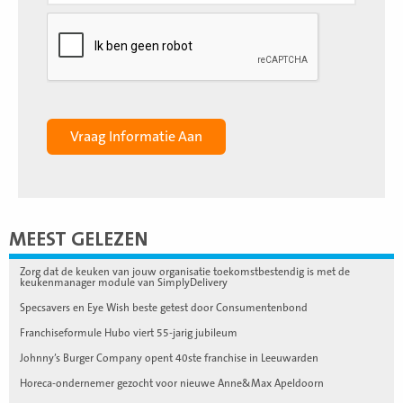
MEEST GELEZEN
Zorg dat de keuken van jouw organisatie toekomstbestendig is met de
keukenmanager module van SimplyDelivery
Specsavers en Eye Wish beste getest door Consumentenbond
Franchiseformule Hubo viert 55-jarig jubileum
Johnny’s Burger Company opent 40ste franchise in Leeuwarden
Horeca-ondernemer gezocht voor nieuwe Anne&Max Apeldoorn