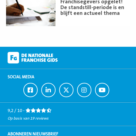
Franchisegevers opgelet!
meer
De standstill-periode is en
blijft een actueel thema
SOCIAL MEDIA
Ga
Ga
Ga
Ga
Ga
naar
naar
naar
naar
naar
Facebook
LinkedIn
Twitter
Instagram
Youtube
9,2 / 10 -
Op basis van 19 reviews
ABONNEREN NIEUWSBRIEF