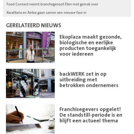
Food Connect neemt branchegenoot Eten met gemak over
Kwalitaria en Antea gaan samen een nieuwe fase in
GERELATEERD NIEUWS
Lees
Ekoplaza maakt gezonde,
meer
biologische en eerlijke
producten toegankelijk
voor iedereen
Lees
backWERK zet in op
meer
uitbreiding met
betrokken ondernemers
Lees
Franchisegevers opgelet!
meer
De standstill-periode is en
blijft een actueel thema