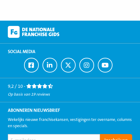
SOCIAL MEDIA
Ga
Ga
Ga
Ga
Ga
naar
naar
naar
naar
naar
Facebook
LinkedIn
Twitter
Instagram
Youtube
9,2 / 10 -
Op basis van 19 reviews
ABONNEREN NIEUWSBRIEF
Wekelijks nieuwe franchisekansen, vestigingen ter overname, columns
en specials.