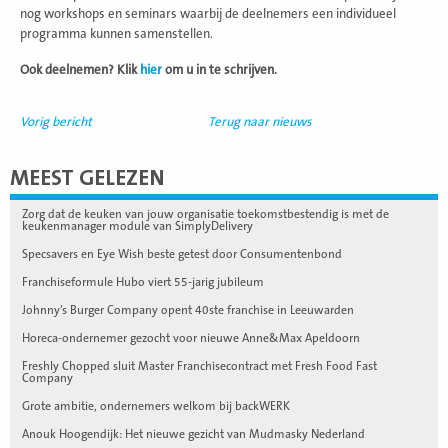
nog workshops en seminars waarbij de deelnemers een individueel
programma kunnen samenstellen.
Ook deelnemen? Klik
hier
om u in te schrijven.
Vorig bericht
Terug naar nieuws
MEEST GELEZEN
Zorg dat de keuken van jouw organisatie toekomstbestendig is met de
keukenmanager module van SimplyDelivery
Specsavers en Eye Wish beste getest door Consumentenbond
Franchiseformule Hubo viert 55-jarig jubileum
Johnny’s Burger Company opent 40ste franchise in Leeuwarden
Horeca-ondernemer gezocht voor nieuwe Anne&Max Apeldoorn
Freshly Chopped sluit Master Franchisecontract met Fresh Food Fast
Company
Grote ambitie, ondernemers welkom bij backWERK
Anouk Hoogendijk: Het nieuwe gezicht van Mudmasky Nederland