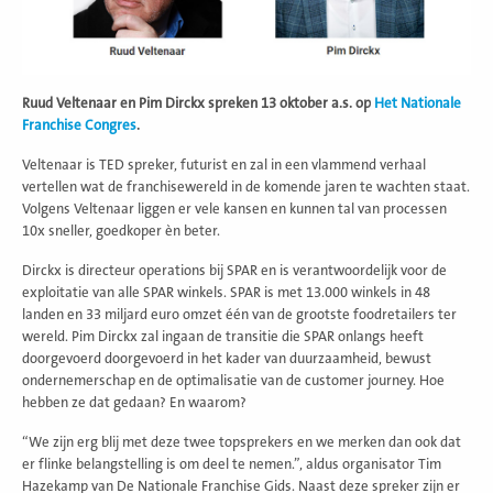
Ruud Veltenaar en Pim Dirckx spreken 13 oktober a.s. op
Het Nationale
Franchise Congres
.
Veltenaar is TED spreker, futurist en zal in een vlammend verhaal
vertellen wat de franchisewereld in de komende jaren te wachten staat.
Volgens Veltenaar liggen er vele kansen en kunnen tal van processen
10x sneller, goedkoper èn beter.
Dirckx is directeur operations bij SPAR en is verantwoordelijk voor de
exploitatie van alle SPAR winkels. SPAR is met 13.000 winkels in 48
landen en 33 miljard euro omzet één van de grootste foodretailers ter
wereld. Pim Dirckx zal ingaan de transitie die SPAR onlangs heeft
doorgevoerd doorgevoerd in het kader van duurzaamheid, bewust
ondernemerschap en de optimalisatie van de customer journey. Hoe
hebben ze dat gedaan? En waarom?
“We zijn erg blij met deze twee topsprekers en we merken dan ook dat
er flinke belangstelling is om deel te nemen.”, aldus organisator Tim
Hazekamp van De Nationale Franchise Gids. Naast deze spreker zijn er