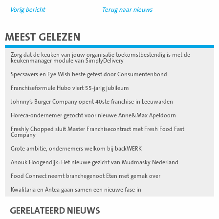
Vorig bericht
Terug naar nieuws
MEEST GELEZEN
Zorg dat de keuken van jouw organisatie toekomstbestendig is met de
keukenmanager module van SimplyDelivery
Specsavers en Eye Wish beste getest door Consumentenbond
Franchiseformule Hubo viert 55-jarig jubileum
Johnny’s Burger Company opent 40ste franchise in Leeuwarden
Horeca-ondernemer gezocht voor nieuwe Anne&Max Apeldoorn
Freshly Chopped sluit Master Franchisecontract met Fresh Food Fast
Company
Grote ambitie, ondernemers welkom bij backWERK
Anouk Hoogendijk: Het nieuwe gezicht van Mudmasky Nederland
Food Connect neemt branchegenoot Eten met gemak over
Kwalitaria en Antea gaan samen een nieuwe fase in
GERELATEERD NIEUWS