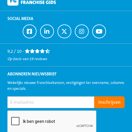
SOCIAL MEDIA
Ga
Ga
Ga
Ga
Ga
naar
naar
naar
naar
naar
Facebook
LinkedIn
Twitter
Instagram
Youtube
9,2 / 10 -
Op basis van 19 reviews
ABONNEREN NIEUWSBRIEF
Wekelijks nieuwe franchisekansen, vestigingen ter overname, columns
en specials.