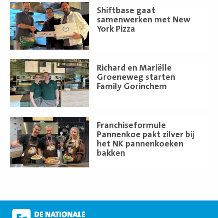
Lees
Shiftbase gaat
meer
samenwerken met New
York Pizza
Lees
Richard en Mariëlle
meer
Groeneweg starten
Family Gorinchem
Lees
Franchiseformule
meer
Pannenkoe pakt zilver bij
het NK pannenkoeken
bakken