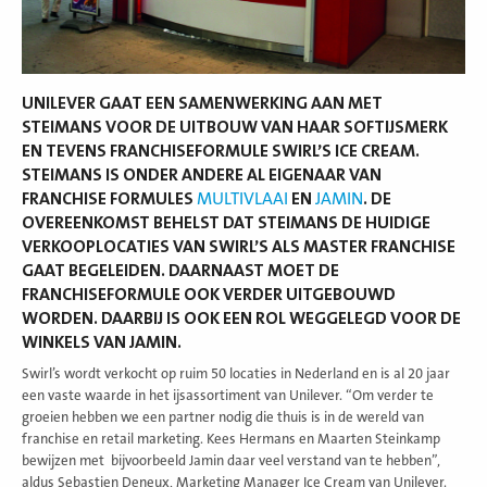
UNILEVER GAAT EEN SAMENWERKING AAN MET
STEIMANS VOOR DE UITBOUW VAN HAAR SOFTIJSMERK
EN TEVENS FRANCHISEFORMULE SWIRL’S ICE CREAM.
STEIMANS IS ONDER ANDERE AL EIGENAAR VAN
FRANCHISE FORMULES
MULTIVLAAI
EN
JAMIN
. DE
OVEREENKOMST BEHELST DAT STEIMANS DE HUIDIGE
VERKOOPLOCATIES VAN SWIRL’S ALS MASTER FRANCHISE
GAAT BEGELEIDEN. DAARNAAST MOET DE
FRANCHISEFORMULE OOK VERDER UITGEBOUWD
WORDEN. DAARBIJ IS OOK EEN ROL WEGGELEGD VOOR DE
WINKELS VAN JAMIN.
Swirl’s wordt verkocht op ruim 50 locaties in Nederland en is al 20 jaar
een vaste waarde in het ijsassortiment van Unilever. “Om verder te
groeien hebben we een partner nodig die thuis is in de wereld van
franchise en retail marketing. Kees Hermans en Maarten Steinkamp
bewijzen met bijvoorbeeld Jamin daar veel verstand van te hebben”,
aldus Sebastien Deneux, Marketing Manager Ice Cream van Unilever.