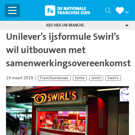
Menu
Zoeken
KIES HIER UW BRANCHE:
Unilever’s ijsformule Swirl’s
wil uitbouwen met
samenwerkingsovereenkomst
19 maart 2019
Franchisenieuws
home
Jamin
Swirl's