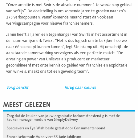
“Onze ambitie is met Swirl’s de absolute nummer 1 te worden op gebied
van softijs”. De doelstelling is om komende jaren te groeien naar zo’n
175 verkooppunten. Vanaf komende maand start dan ook een
wervingscampagne voor nieuwe franchisenemers.
Jamin heeft al jaren een tegenhanger van Swirl’s in het assortiment in
de naam van ijsmerk Twizzl. “Het is dus logisch om te bekijken hoe we
naar één concept kunnen komen”, legt Steinkamp uit. Hij omschrijft de
aanstaande samenwerking vervolgens als een perfecte match: “De
ervaring en power van Unilever als producent en marketeer
gecombineerd met onze kennis op gebied van franchise en exploitatie
van winkels, maakt ons tot een geweldig team”.
Vorig bericht
Terug naar nieuws
MEEST GELEZEN
Zorg dat de keuken van jouw organisatie toekomstbestendig is met de
keukenmanager module van SimplyDelivery
Specsavers en Eye Wish beste getest door Consumentenbond
Franchiseformule Hubo viert 55-jarig jubileum