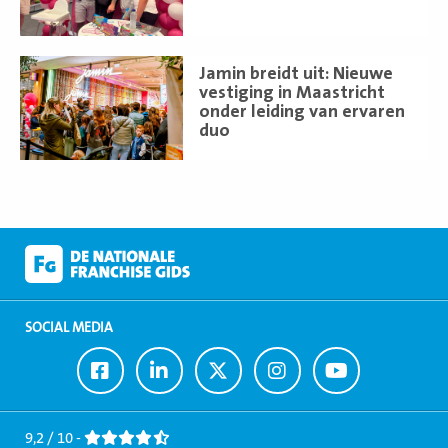
Lees
Jamin breidt uit: Nieuwe
meer
vestiging in Maastricht
onder leiding van ervaren
duo
SOCIAL MEDIA
Ga
Ga
Ga
Ga
Ga
naar
naar
naar
naar
naar
Facebook
LinkedIn
Twitter
Instagram
Youtube
9,2 / 10 -