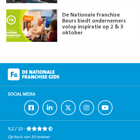
Lees
De Nationale Franchise
meer
Beurs biedt ondernemers
volop inspiratie op 2 & 3
oktober
SOCIAL MEDIA
Ga
Ga
Ga
Ga
Ga
naar
naar
naar
naar
naar
Facebook
LinkedIn
Twitter
Instagram
Youtube
9,2 / 10 -
Op basis van 19 reviews