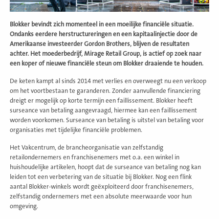
Blokker bevindt zich momenteel in een moeilijke financiële situatie.
Ondanks eerdere herstructureringen en een kapitaalinjectie door de
Amerikaanse investeerder Gordon Brothers, blijven de resultaten
achter. Het moederbedrijf, Mirage Retail Group, is actief op zoek naar
een koper of nieuwe financiële steun om Blokker draaiende te houden.
De keten kampt al sinds 2014 met verlies en overweegt nu een verkoop
om het voortbestaan te garanderen. Zonder aanvullende financiering
dreigt er mogelijk op korte termijn een faillissement. Blokker heeft
surseance van betaling aangevraagd, hiermee kan een faillissement
worden voorkomen. Surseance van betaling is uitstel van betaling voor
organisaties met tijdelijke financiële problemen.
Het Vakcentrum, de brancheorganisatie van zelfstandig
retailondernemers en franchisenemers met o.a. een winkel in
huishoudelijke artikelen, hoopt dat de surseance van betaling nog kan
leiden tot een verbetering van de situatie bij Blokker. Nog een flink
aantal Blokker-winkels wordt geëxploiteerd door franchisenemers,
zelfstandig ondernemers met een absolute meerwaarde voor hun
omgeving.