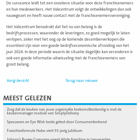
De surseance leidt tot een onzekere situatie voor deze franchisenemers
en hun medewerkers. Het Vakcentrum volgt de ontwikkelingen dan ook
nauwgezet en heeft nauw contact met de franchisenemersvereniging.
Het Vakcentrum benadrukt dat het nu van belang is de
bedrijfsprocessen, waaronder de leveringen, zo goed mogelijk te laten
verlopen, zeker met het oog op de komende decemberverkopen die
essentieel zijn voor een goede bedrijfseconomische afronding van het
jaar 2024. In deze periode waarin de situatie dagelijks kan veranderen is
ook een goede informatie-uitwisseling met de franchisenemers van
groot belang.
Vorig bericht
Terug naar nieuws
MEEST GELEZEN
Zorg dat de keuken van jouw organisatie toekomstbestendig is met de
keukenmanager module van SimplyDelivery
Specsavers en Eye Wish beste getest door Consumentenbond
Franchiseformule Hubo viert 55-jarig jubileum
Johnny’s Burger Company opent 40ste franchise in Leeuwarden