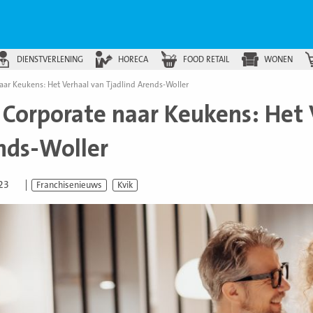
DIENSTVERLENING
HORECA
FOOD RETAIL
WONEN
aar Keukens: Het Verhaal van Tjadlind Arends-Woller
 Corporate naar Keukens: Het 
nds-Woller
023
Franchisenieuws
Kvik