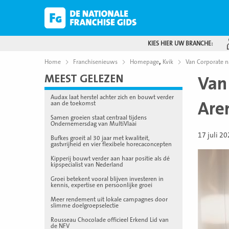
KIES HIER UW BRANCHE:
,
Home
Franchisenieuws
Homepage
Kvik
Van Corporate n
MEEST GELEZEN
Van
Audax laat herstel achter zich en bouwt verder
Are
aan de toekomst
Samen groeien staat centraal tijdens
Ondernemersdag van MultiVlaai
17 juli 2
Bufkes groeit al 30 jaar met kwaliteit,
gastvrijheid en vier flexibele horecaconcepten
Kipperij bouwt verder aan haar positie als dé
kipspecialist van Nederland
Groei betekent vooral blijven investeren in
kennis, expertise en persoonlijke groei
Meer rendement uit lokale campagnes door
slimme doelgroepselectie
Rousseau Chocolade officieel Erkend Lid van
de NFV