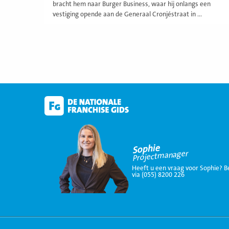
bracht hem naar Burger Business, waar hij onlangs een
vestiging opende aan de Generaal Cronjéstraat in ...
Sophie
Projectmanager
Heeft u een vraag voor Sophie? B
via (055) 8200 226