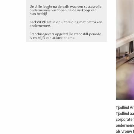
De stille leegte na de exit: waarom succesvolle
ondernemers vastlopen na de verkoop van
hun bedrijf
backWERK zet in op uitbreiding met betrokken
ondernemers
Franchisegevers opgelet! De standstill-periode
is en blijft een actueel thema
Tjadlind A
Tjadlind a
corporate 
ondernemer
als vrouw 