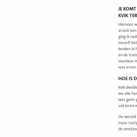
JE KOMT
KVIK TE
Hiervoor w
al ooit ee
ging ik na
mezelf heb
keuken in 
en de trans
voorkeur me
was ervan 
HOE IS 
Kvik deeld
we alle ha
was geen p
vak leren 
De wereld 
maar rusti
de omstand