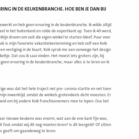
ING IN DE KEUKENBRANCHE. HOE BEN JE DAN BIJ
gewerkt en heb geen ervaring in de keukenbranche. Ik wilde altijd
eel in het buitenland en rolde de exportkant op. Toen ik 40 werd,
 Mijn droom om ooit die eigen winkel te starten bleef. Puur voor
vië is mijn favoriete vakantiebestemming en heb zelf een Kvik-
een vestiging in de buurt. Kvik sprak me aan vanwege het design
ltje. Dat zou ik saai vinden. Het moest iets groters zijn, bij
s geen ervaring in de keukenbranche, maar alles is te leren en ik
tige was dat het hele traject net pre- corona startte en net toen
mijn inwerktijd, omdat de winkels grotendeels dicht moesten. Er
eid om bij andere Kvik franchisenemers mee te lopen. Dus het
aar nieuwe keukens was enorm, wat aan de ene kant fijn was,
t fout omdat wij dit nog moeten leren? Is dit leergeld? Of zitten
ans geeft om gaandeweg te leren.