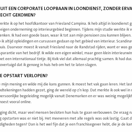
 UIT EEN CORPORATE LOOPBAAN IN LOONDIENST, ZONDER ERVAR
RECHT GEKOMEN?
erkte ik op het hoofdkantoor van Friesland Campina. Ik heb altijd in loondienst 
n eigen onderneming op interieurgebied beginnen. Tijdens mijn studie werkte ik v
denken. Ik had een goede baan, waar ik tot aan mijn pensioen zou kunnen blijven.
 ik altijd opleidingen en cursussen gedaan op het gebied van interieur. Scandina
huis. Daarvoor moest ik vanuit Friesland naar de Randstad rijden, want er was g
parantie van het bedrijf. Ik wilde een eigen winkel, maar geen klein interieurwinke
t een internationaal tintje. Bij Kvik viel dat allemaal prachtig samen. Ik had du
overtuigd dat ik genoeg in huis heb om het te laten slagen.
DE OPSTART VERLOPEN?
e mijn mening en wilde mij die kans gunnen. Ik moest het vak gaan leren. Het las
ndtekeningen hadden gezet, ging de wereld op z’n kop. Dat merkte ik ook wel in 
ersoonlijke begeleiding mogelijk vanuit Denemarken en er was weinig mogelijkh
moest vooral online.
ging dicht, maar veel mensen besloten hun huis te gaan verbouwen. De vraag n
g opstarten was er niet bij. Het meeveren met alle regels was ook lastig. Gaat di
igheden tegen? Dan is het wel fijn dat je een franchisegever hebt, die je de k