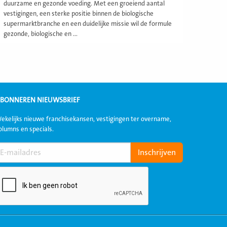
duurzame en gezonde voeding. Met een groeiend aantal
vestigingen, een sterke positie binnen de biologische
supermarktbranche en een duidelijke missie wil de formule
gezonde, biologische en ...
BONNEREN NIEUWSBRIEF
ekelijks nieuwe franchisekansen, vestigingen ter overname,
olumns en specials.