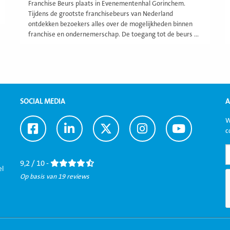
Franchise Beurs plaats in Evenementenhal Gorinchem.
Tijdens de grootste franchisebeurs van Nederland
ontdekken bezoekers alles over de mogelijkheden binnen
franchise en ondernemerschap. De toegang tot de beurs ...
SOCIAL MEDIA
A
W
Ga
Ga
Ga
Ga
Ga
c
naar
naar
naar
naar
naar
Facebook
LinkedIn
Twitter
Instagram
Youtube
9,2 / 10 -
el
Op basis van 19 reviews