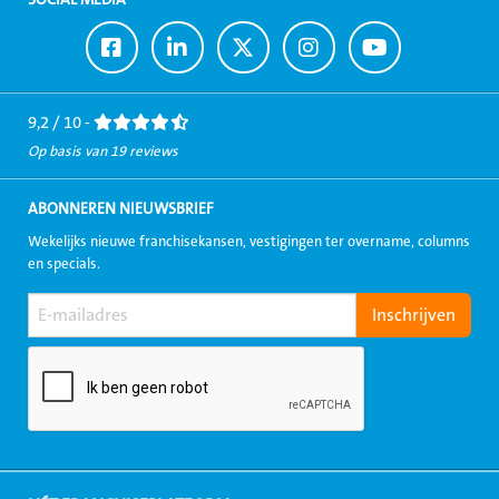
Ga
Ga
Ga
Ga
Ga
naar
naar
naar
naar
naar
Facebook
LinkedIn
Twitter
Instagram
Youtube
9,2 / 10 -
Op basis van 19 reviews
ABONNEREN NIEUWSBRIEF
Wekelijks nieuwe franchisekansen, vestigingen ter overname, columns
en specials.