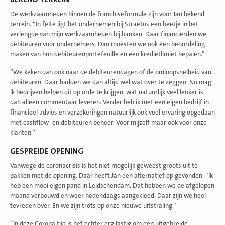
De werkzaamheden binnen de franchiseformule zijn voor Jan bekend
terrein. “In feite ligt het ondernemen bij Straetus een beetje in het
verlengde van mijn werkzaamheden bij banken. Daar financierden we
debiteuren voor ondernemers. Dan moesten we ook een beoordeling
maken van hun debiteurenportefeuille en een kredietlimiet bepalen.”
“We keken dan ook naar de debiteurendagen of de omloopsnelheid van
debiteuren. Daar hadden we dan altijd wel wat over te zeggen. Nu mag
ik bedrijven helpen dit op orde te krijgen, wat natuurlijk veel leuker is
dan alleen commentaar leveren. Verder heb ik met een eigen bedrijf in
financieel advies en verzekeringen natuurlijk ook veel ervaring opgedaan
met cashflow- en debiteuren beheer. Voor mijzelf maar ook voor onze
klanten.”
GESPREIDE OPENING
Vanwege de coronacrisis is het niet mogelijk geweest groots uit te
pakken met de opening. Daar heeft Jan een alternatief op gevonden. “Ik
heb een mooi eigen pand in Leidschendam. Dat hebben we de afgelopen
maand verbouwd en weer hedendaags aangekleed. Daar zijn we heel
tevreden over. En we zijn trots op onze nieuwe uitstraling.”
“In deze Corona tijd is het echter erg lastig om een uitgebreide