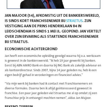
JAN MAJOOR (54), AFKOMSTIG UIT DE BANKIERSWERELD,
IS SINDS KORT FRANCHISENEMER BIJ
STRAETUS
. ZIJN
VESTIGING AAN DE PRINS HENDRIKLAAN 84 IN
LEIDSCHENDAM IS SINDS 1 MEI JL. GEOPEND. JAN VERTELT
OVER ZIJN ERVARING ALS STARTENDE FRANCHISENEMER
BIJ STRAETUS.
ECONOMISCHE ACHTERGROND
Jan heeft een economische opleiding gevolgd waarna hij o.a. werkzaam
is geweest in de bankierswereld. “Ik heb 19 jaar gewerkt bij banken.
Eerst bij ABN AMRO Bank en daarna bij ING Bank als zakelijk adviseur en
als kantoordirecteur. Sinds 2007, bijna 14 jaar geleden nu, heb ik een
eigen bedrijf gehad in verzekeringen en financieel advies.”
“Via mijn werk bij banken had ik contact met franchisenemers en
diverse formules. Daarna ben ik altijd geïnteresseerd geweest in
franchise. Een paar jaar geleden viel Straetus me al op omdat zij een
franschise prijs in ontvangst mochten nemen”, aldus Jan Majoor.
BEKEND TERREIN