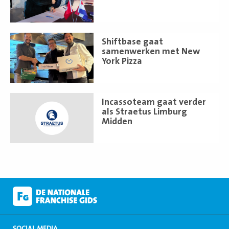
Lees
Shiftbase gaat
meer
samenwerken met New
York Pizza
Lees
Incassoteam gaat verder
meer
als Straetus Limburg
Midden
SOCIAL MEDIA