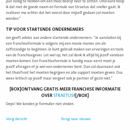
jaar nodig te hebben om een mooi bedrijf neer te zetten. Uiteraard hoop
ik dat met de goede naam en formule van Straetus dat sneller gaat. Ik
realiseer me echter dat het vooral door mijzelf gedaan zal moeten
worden.”
TIP VOOR STARTENDE ONDERNEMERS
Jan geeft advies aan andere startende ondernemers: “Je aansluiten bij
een franchiseformule is volgens mij een mooie manier om als
zelfstandige te beginnen. Je kunt gebruik maken van ervaringen en tools
van de franchisegever. Let wel op, het zal denk ik altijd bij jezelf vandaan
moeten komen. Een franchiseformule is handig maar eerst moet je
jezelf afvragen of je wel een ondernemer bent. Dan zal daarnaast ook
het thuisfront het moeten begrijpen en alle support moeten geven. Dus
wees kritisch op jezelf maar vergeet ook je partner of gezin niet.”
[BOX]ONTVANG GRATIS MEER FRANCHISE INFORMATIE
OVER
STRAETUS
![/BOX]
Oeps! We konden je formulier niet vinden.
Vorig bericht
Terug naar nieuws