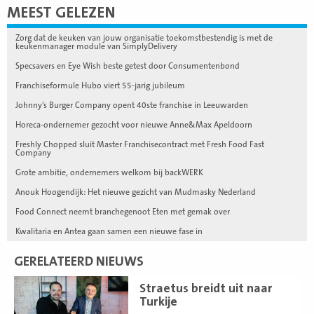
MEEST GELEZEN
Zorg dat de keuken van jouw organisatie toekomstbestendig is met de
keukenmanager module van SimplyDelivery
Specsavers en Eye Wish beste getest door Consumentenbond
Franchiseformule Hubo viert 55-jarig jubileum
Johnny’s Burger Company opent 40ste franchise in Leeuwarden
Horeca-ondernemer gezocht voor nieuwe Anne&Max Apeldoorn
Freshly Chopped sluit Master Franchisecontract met Fresh Food Fast
Company
Grote ambitie, ondernemers welkom bij backWERK
Anouk Hoogendijk: Het nieuwe gezicht van Mudmasky Nederland
Food Connect neemt branchegenoot Eten met gemak over
Kwalitaria en Antea gaan samen een nieuwe fase in
GERELATEERD NIEUWS
Lees
Straetus breidt uit naar
meer
Turkije