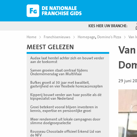
KIES HIER UW BRANCHE:
,
Home
Franchisenieuws
Homepage
Domino's Pizza
Van I
MEEST GELEZEN
Van
Audax laat herstel achter zich en bouwt verder
Dom
aan de toekomst
Samen groeien staat centraal tijdens
Ondernemersdag van MultiVlaai
29 juni 2
Bufkes groeit al 30 jaar met kwaliteit,
gastvrijheid en vier flexibele horecaconcepten
Kipperij bouwt verder aan haar positie als dé
kipspecialist van Nederland
Groei betekent vooral blijven investeren in
kennis, expertise en persoonlijke groei
Meer rendement uit lokale campagnes door
slimme doelgroepselectie
Rousseau Chocolade officieel Erkend Lid van
de NFV