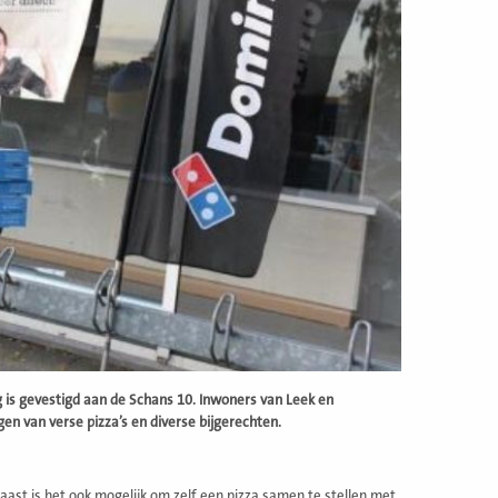
g is gevestigd aan de Schans 10. Inwoners van Leek en
n van verse pizza’s en diverse bijgerechten.
aast is het ook mogelijk om zelf een pizza samen te stellen met