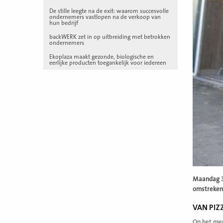
De stille leegte na de exit: waarom succesvolle
ondernemers vastlopen na de verkoop van
hun bedrijf
backWERK zet in op uitbreiding met betrokken
ondernemers
Ekoplaza maakt gezonde, biologische en
eerlijke producten toegankelijk voor iedereen
Maandag 3
omstreken 
VAN PIZ
Op het men