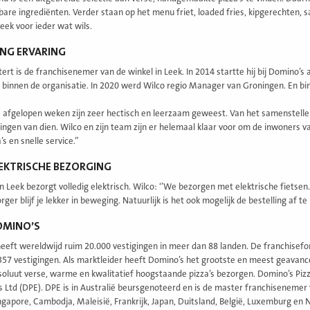
bare ingrediënten. Verder staan op het menu friet, loaded fries, kipgerechten,
eek voor ieder wat wils.
NG ERVARING
rt is de franchisenemer van de winkel in Leek. In 2014 startte hij bij Domino’s al
 binnen de organisatie. In 2020 werd Wilco regio Manager van Groningen. En binn
e afgelopen weken zijn zeer hectisch en leerzaam geweest. Van het samenstellen
ingen van dien. Wilco en zijn team zijn er helemaal klaar voor om de inwoners 
’s en snelle service.”
EKTRISCHE BEZORGING
n Leek bezorgt volledig elektrisch. Wilco: ‘’We bezorgen met elektrische fietsen
rger blijf je lekker in beweging. Natuurlijk is het ook mogelijk de bestelling af te
OMINO’S
eeft wereldwijd ruim 20.000 vestigingen in meer dan 88 landen. De franchisefor
357 vestigingen. Als marktleider heeft Domino’s het grootste en meest geavance
soluut verse, warme en kwalitatief hoogstaande pizza’s bezorgen. Domino’s Pizz
s Ltd (DPE). DPE is in Australië beursgenoteerd en is de master franchisenemer
ngapore, Cambodja, Maleisië, Frankrijk, Japan, Duitsland, België, Luxemburg en 