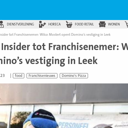
DIENSTVERLENING
HORECA
FOOD RETAIL
WONEN
nsider tot Franchisenemer: Wilco Mostert opent Domino’s vestiging in Leek
 Insider tot Franchisenemer: 
ino’s vestiging in Leek
023
food
Franchisenieuws
Domino's Pizza