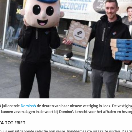
 juli opende
Domino’s
de deuren van haar nieuwe vestiging in Leek. De vestigin
kunnen zeven dagen in de week bij Domino’s terecht voor het afhalen en bezorge
ZA TOT FRIET
u is een uitgebreide selectie aan verse, handgemaakte pizza’s te vinden. Daarn