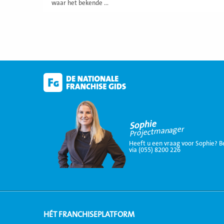
waar het bekende ...
Sophie
Projectmanager
Heeft u een vraag voor Sophie? B
via (055) 8200 226
HÉT FRANCHISEPLATFORM