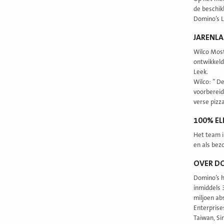
de beschik
Domino’s L
JARENLA
Wilco Moste
ontwikkeld
Leek.
Wilco: ” D
voorbereid
verse pizza
100% EL
Het team i
en als bezo
OVER D
Domino’s h
inmiddels 
miljoen ab
Enterprise
Taiwan, Si