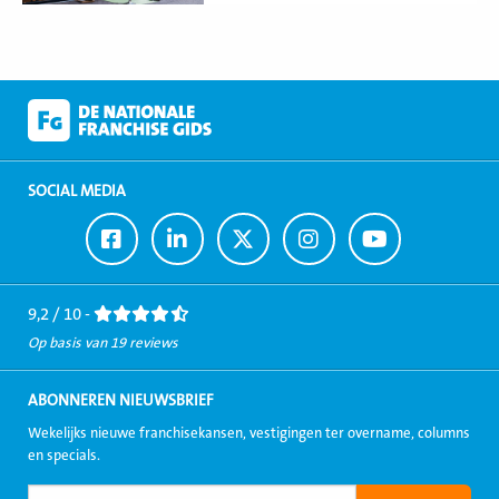
SOCIAL MEDIA
Ga
Ga
Ga
Ga
Ga
naar
naar
naar
naar
naar
Facebook
LinkedIn
Twitter
Instagram
Youtube
9,2 / 10 -
Op basis van 19 reviews
ABONNEREN NIEUWSBRIEF
Wekelijks nieuwe franchisekansen, vestigingen ter overname, columns
en specials.