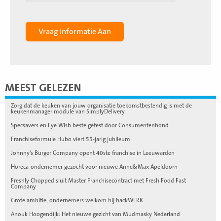
MEEST GELEZEN
Zorg dat de keuken van jouw organisatie toekomstbestendig is met de
keukenmanager module van SimplyDelivery
Specsavers en Eye Wish beste getest door Consumentenbond
Franchiseformule Hubo viert 55-jarig jubileum
Johnny’s Burger Company opent 40ste franchise in Leeuwarden
Horeca-ondernemer gezocht voor nieuwe Anne&Max Apeldoorn
Freshly Chopped sluit Master Franchisecontract met Fresh Food Fast
Company
Grote ambitie, ondernemers welkom bij backWERK
Anouk Hoogendijk: Het nieuwe gezicht van Mudmasky Nederland