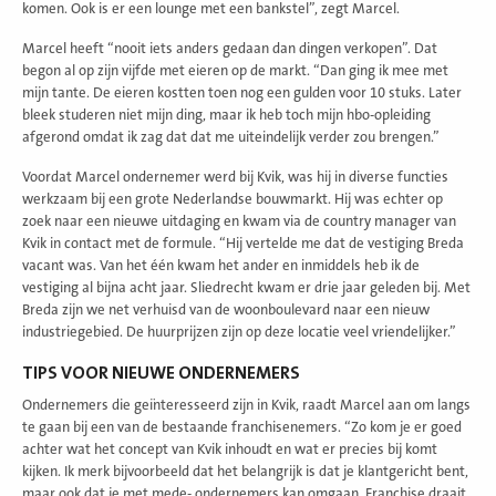
komen. Ook is er een lounge met een bankstel”, zegt Marcel.
Marcel heeft “nooit iets anders gedaan dan dingen verkopen”. Dat
begon al op zijn vijfde met eieren op de markt. “Dan ging ik mee met
mijn tante. De eieren kostten toen nog een gulden voor 10 stuks. Later
bleek studeren niet mijn ding, maar ik heb toch mijn hbo-opleiding
afgerond omdat ik zag dat dat me uiteindelijk verder zou brengen.”
Voordat Marcel ondernemer werd bij Kvik, was hij in diverse functies
werkzaam bij een grote Nederlandse bouwmarkt. Hij was echter op
zoek naar een nieuwe uitdaging en kwam via de country manager van
Kvik in contact met de formule. “Hij vertelde me dat de vestiging Breda
vacant was. Van het één kwam het ander en inmiddels heb ik de
vestiging al bijna acht jaar. Sliedrecht kwam er drie jaar geleden bij. Met
Breda zijn we net verhuisd van de woonboulevard naar een nieuw
industriegebied. De huurprijzen zijn op deze locatie veel vriendelijker.”
TIPS VOOR NIEUWE ONDERNEMERS
Ondernemers die geïnteresseerd zijn in Kvik, raadt Marcel aan om langs
te gaan bij een van de bestaande franchisenemers. “Zo kom je er goed
achter wat het concept van Kvik inhoudt en wat er precies bij komt
kijken. Ik merk bijvoorbeeld dat het belangrijk is dat je klantgericht bent,
maar ook dat je met mede- ondernemers kan omgaan. Franchise draait