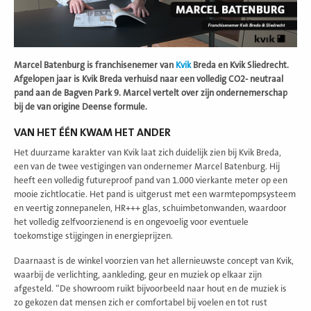
Marcel Batenburg is franchisenemer van
Kvik
Breda en Kvik Sliedrecht.
Afgelopen jaar is Kvik Breda verhuisd naar een volledig CO2- neutraal
pand aan de Bagven Park 9. Marcel vertelt over zijn ondernemerschap
bij de van origine Deense formule.
VAN HET ÉÉN KWAM HET ANDER
Het duurzame karakter van Kvik laat zich duidelijk zien bij Kvik Breda,
een van de twee vestigingen van ondernemer Marcel Batenburg. Hij
heeft een volledig futureproof pand van 1.000 vierkante meter op een
mooie zichtlocatie. Het pand is uitgerust met een warmtepompsysteem
en veertig zonnepanelen, HR+++ glas, schuimbetonwanden, waardoor
het volledig zelfvoorzienend is en ongevoelig voor eventuele
toekomstige stijgingen in energieprijzen.
Daarnaast is de winkel voorzien van het allernieuwste concept van Kvik,
waarbij de verlichting, aankleding, geur en muziek op elkaar zijn
afgesteld. “De showroom ruikt bijvoorbeeld naar hout en de muziek is
zo gekozen dat mensen zich er comfortabel bij voelen en tot rust