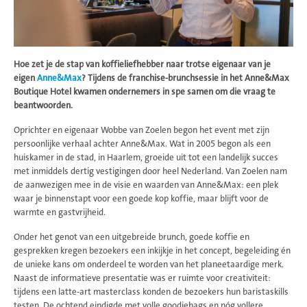
Hoe zet je de stap van koffieliefhebber naar trotse eigenaar van je
eigen
Anne&Max
? Tijdens de franchise-brunchsessie in het Anne&Max
Boutique Hotel kwamen ondernemers in spe samen om die vraag te
beantwoorden.
Oprichter en eigenaar Wobbe van Zoelen begon het event met zijn
persoonlijke verhaal achter Anne&Max. Wat in 2005 begon als een
huiskamer in de stad, in Haarlem, groeide uit tot een landelijk succes
met inmiddels dertig vestigingen door heel Nederland. Van Zoelen nam
de aanwezigen mee in de visie en waarden van Anne&Max: een plek
waar je binnenstapt voor een goede kop koffie, maar blijft voor de
warmte en gastvrijheid.
Onder het genot van een uitgebreide brunch, goede koffie en
gesprekken kregen bezoekers een inkijkje in het concept, begeleiding én
de unieke kans om onderdeel te worden van het planeetaardige merk.
Naast de informatieve presentatie was er ruimte voor creativiteit:
tijdens een latte-art masterclass konden de bezoekers hun baristaskills
testen. De ochtend eindigde met volle goodiebags en nóg vollere