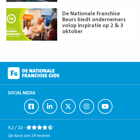
Lees
De Nationale Franchise
meer
Beurs biedt ondernemers
volop inspiratie op 2 & 3
oktober
SOCIAL MEDIA
Ga
Ga
Ga
Ga
Ga
naar
naar
naar
naar
naar
Facebook
LinkedIn
Twitter
Instagram
Youtube
9,2 / 10 -
Op basis van 19 reviews