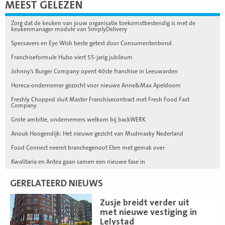
MEEST GELEZEN
Zorg dat de keuken van jouw organisatie toekomstbestendig is met de
keukenmanager module van SimplyDelivery
Specsavers en Eye Wish beste getest door Consumentenbond
Franchiseformule Hubo viert 55-jarig jubileum
Johnny’s Burger Company opent 40ste franchise in Leeuwarden
Horeca-ondernemer gezocht voor nieuwe Anne&Max Apeldoorn
Freshly Chopped sluit Master Franchisecontract met Fresh Food Fast
Company
Grote ambitie, ondernemers welkom bij backWERK
Anouk Hoogendijk: Het nieuwe gezicht van Mudmasky Nederland
Food Connect neemt branchegenoot Eten met gemak over
Kwalitaria en Antea gaan samen een nieuwe fase in
GERELATEERD NIEUWS
Lees
Zusje breidt verder uit
meer
met nieuwe vestiging in
Lelystad