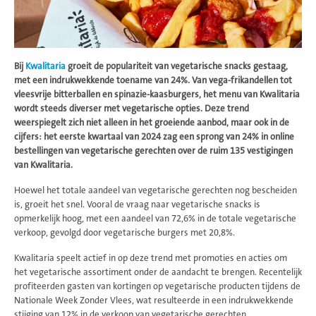
Bij
Kwalitaria
groeit de populariteit van vegetarische snacks gestaag,
met een indrukwekkende toename van 24%. Van vega-frikandellen tot
vleesvrije bitterballen en spinazie-kaasburgers, het menu van Kwalitaria
wordt steeds diverser met vegetarische opties. Deze trend
weerspiegelt zich niet alleen in het groeiende aanbod, maar ook in de
cijfers: het eerste kwartaal van 2024 zag een sprong van 24% in online
bestellingen van vegetarische gerechten over de ruim 135 vestigingen
van Kwalitaria.
Hoewel het totale aandeel van vegetarische gerechten nog bescheiden
is, groeit het snel. Vooral de vraag naar vegetarische snacks is
opmerkelijk hoog, met een aandeel van 72,6% in de totale vegetarische
verkoop, gevolgd door vegetarische burgers met 20,8%.
Kwalitaria speelt actief in op deze trend met promoties en acties om
het vegetarische assortiment onder de aandacht te brengen. Recentelijk
profiteerden gasten van kortingen op vegetarische producten tijdens de
Nationale Week Zonder Vlees, wat resulteerde in een indrukwekkende
stijging van 12% in de verkoop van vegetarische gerechten.