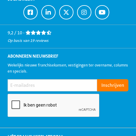
Ga
Ga
Ga
Ga
Ga
naar
naar
naar
naar
naar
Facebook
LinkedIn
Twitter
Instagram
Youtube
9,2 / 10 -
Op basis van 19 reviews
ABONNEREN NIEUWSBRIEF
Wekelijks nieuwe franchisekansen, vestigingen ter overname, columns
en specials.