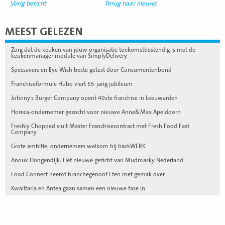
Vorig bericht
Terug naar nieuws
MEEST GELEZEN
Zorg dat de keuken van jouw organisatie toekomstbestendig is met de
keukenmanager module van SimplyDelivery
Specsavers en Eye Wish beste getest door Consumentenbond
Franchiseformule Hubo viert 55-jarig jubileum
Johnny’s Burger Company opent 40ste franchise in Leeuwarden
Horeca-ondernemer gezocht voor nieuwe Anne&Max Apeldoorn
Freshly Chopped sluit Master Franchisecontract met Fresh Food Fast
Company
Grote ambitie, ondernemers welkom bij backWERK
Anouk Hoogendijk: Het nieuwe gezicht van Mudmasky Nederland
Food Connect neemt branchegenoot Eten met gemak over
Kwalitaria en Antea gaan samen een nieuwe fase in