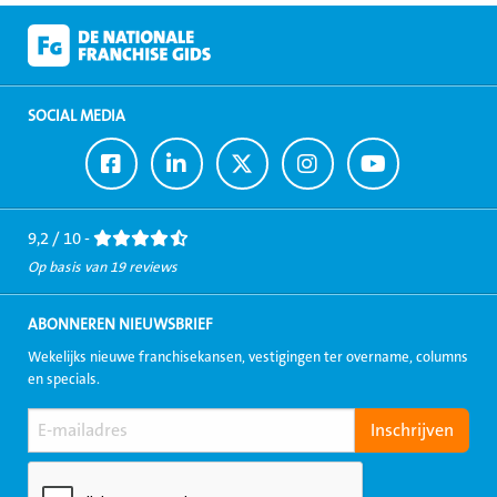
SOCIAL MEDIA
Ga
Ga
Ga
Ga
Ga
naar
naar
naar
naar
naar
Facebook
LinkedIn
Twitter
Instagram
Youtube
9,2 / 10 -
Op basis van 19 reviews
ABONNEREN NIEUWSBRIEF
Wekelijks nieuwe franchisekansen, vestigingen ter overname, columns
en specials.