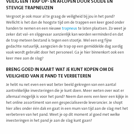
VEILIG EEN TRAP OP- EN AFLOPEN DOOR SOLIDE EN
STEVIGE TRAPNEUZEN
Vergroot je ook maar al te graag de veiligheid bij jou in het pand?
Wellicht is het dan de hoogste tijd om de trappen een keer goed onder
handen te nemen en een nieuwe
trapneus
te laten plaatsen. Zo weet je
zeker dat val- en slipgevaar aanzienlijk kan worden verminderd en dat
de trap meteen bestand is tegen een stootje. Wel een erg fijne
gedachte natuurlijk, aangezien de trap op een gemiddelde dag aardig
vaak wordt gebruikt door het personeel. Ga je hier binnenkort ook een
keer mee aan de slag?
BRENG GOED IN KAART WAT JE KUNT KOPEN OM DE
VEILIGHEID VAN JE PAND TE VERBETEREN
Je hebt nu net even een wat beter beeld gekregen van een aantal
aantrekkelijke investeringen die je kunt doen. Meer weten over wat er
allemaal mogelijk is voor het pand? Neem dan eens een keer een kijkje in
het online assortiment van een gespecialiseerde leverancier. Je shopt
hier alles onder één dak en gaat in een mum van tijd aan de slag met het
verbeteren van het pand. Weet je op dit moment al goed met welke
investeringen in het pand je aan de slag kunt gaan?