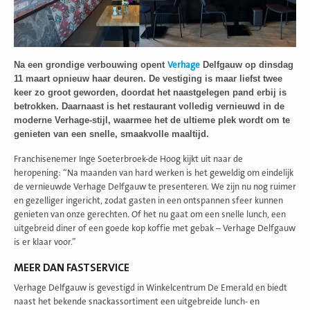
Na een grondige verbouwing opent
Delfgauw op dinsdag
Verhage
11 maart opnieuw haar deuren. De vestiging is maar liefst twee
keer zo groot geworden, doordat het naastgelegen pand erbij is
betrokken. Daarnaast is het restaurant volledig vernieuwd in de
moderne Verhage-stijl, waarmee het de ultieme plek wordt om te
genieten van een snelle, smaakvolle maaltijd.
Franchisenemer Inge Soeterbroek-de Hoog kijkt uit naar de
heropening: “Na maanden van hard werken is het geweldig om eindelijk
de vernieuwde Verhage Delfgauw te presenteren. We zijn nu nog ruimer
en gezelliger ingericht, zodat gasten in een ontspannen sfeer kunnen
genieten van onze gerechten. Of het nu gaat om een snelle lunch, een
uitgebreid diner of een goede kop koffie met gebak – Verhage Delfgauw
is er klaar voor.”
MEER DAN FASTSERVICE
Verhage Delfgauw is gevestigd in Winkelcentrum De Emerald en biedt
naast het bekende snackassortiment een uitgebreide lunch- en