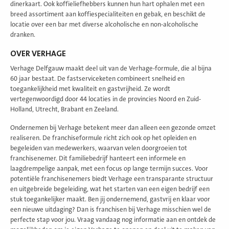
dinerkaart. Ook koffieliefhebbers kunnen hun hart ophalen met een
breed assortiment aan koffiespecialiteiten en gebak, en beschikt de
locatie over een bar met diverse alcoholische en non-alcoholische
dranken.
OVER VERHAGE
Verhage Delfgauw maakt deel uit van de Verhage-formule, die al bijna
60 jaar bestaat. De fastserviceketen combineert snelheid en
toegankelijkheid met kwaliteit en gastvrijheid. Ze wordt
vertegenwoordigd door 44 locaties in de provincies Noord en Zuid-
Holland, Utrecht, Brabant en Zeeland.
Ondernemen bij Verhage betekent meer dan alleen een gezonde omzet
realiseren. De franchiseformule richt zich ook op het opleiden en
begeleiden van medewerkers, waarvan velen doorgroeien tot
franchisenemer. Dit familiebedrijf hanteert een informele en
laagdrempelige aanpak, met een focus op lange termijn succes. Voor
potentiële franchisenemers biedt Verhage een transparante structuur
en uitgebreide begeleiding, wat het starten van een eigen bedrijf een
stuk toegankelijker maakt. Ben jij ondernemend, gastvrij en klaar voor
een nieuwe uitdaging? Dan is franchisen bij Verhage misschien wel de
perfecte stap voor jou. Vraag vandaag nog informatie aan en ontdek de