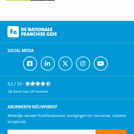
SOCIAL MEDIA
Ga
Ga
Ga
Ga
Ga
naar
naar
naar
naar
naar
Facebook
LinkedIn
Twitter
Instagram
Youtube
9,2 / 10 -
Op basis van 19 reviews
ABONNEREN NIEUWSBRIEF
Wekelijks nieuwe franchisekansen, vestigingen ter overname, columns
en specials.