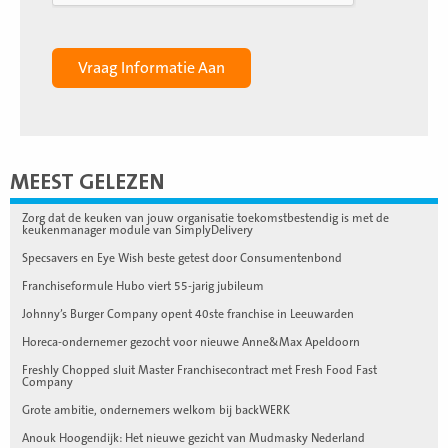
MEEST GELEZEN
Zorg dat de keuken van jouw organisatie toekomstbestendig is met de
keukenmanager module van SimplyDelivery
Specsavers en Eye Wish beste getest door Consumentenbond
Franchiseformule Hubo viert 55-jarig jubileum
Johnny’s Burger Company opent 40ste franchise in Leeuwarden
Horeca-ondernemer gezocht voor nieuwe Anne&Max Apeldoorn
Freshly Chopped sluit Master Franchisecontract met Fresh Food Fast
Company
Grote ambitie, ondernemers welkom bij backWERK
Anouk Hoogendijk: Het nieuwe gezicht van Mudmasky Nederland