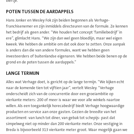
biertje.
POTEN TUSSEN DE AARDAPPELS
Hans Jonker en Wesley Fok zijn beiden begonnen als Verhage-
franchisenemer en zijn inmiddels directeuren van de formule. Ze kennen
het bedrijf als geen ander. “We houden het concept ‘familiebedrijf’ in
ere”, glimlacht Hans. “We zijn dan wel geen bloedlijn, maar wel eigen
kweek. We hebben de ambitie om dat ook door te zetten. Onze aanpak
is anders dan die van andere formules, want we hebben geen
investeerders of buitenlandse eigenaren. We hebben beide benen op de
grond en de poten tussen de aardappels.”
LANGE TERMIJN
Alles wat Verhage doet, is gericht op de lange termijn. “We kijken echt
naar de komende tien tot vijftien jaar”, vertelt Wesley. “Verhage
onderscheidt zich van de concurrentie door een groeiambitie op
vierkante meters: 200 of meer is waar we voor alle winkels naartoe
willen. Als een toegankelijk horecabedrijf biedt Verhage hoogwaardige
producten en service aan onze gasten. Gezien de breedte van het
assortiment -van lunch tot diner, van gebak tot schepijs- past dat
simpelweg niet op minder dan 200 vierkante meter. Onze vestiging in
Breda is bijvoorbeeld 313 vierkante meter groot. Waar mogelijk gaan we