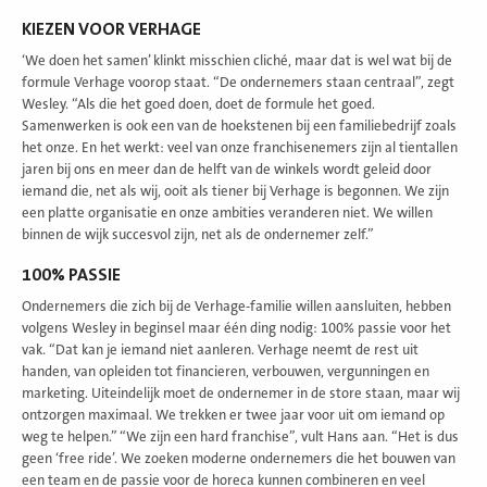
KIEZEN VOOR VERHAGE
‘We doen het samen’ klinkt misschien cliché, maar dat is wel wat bij de
formule Verhage voorop staat. “De ondernemers staan centraal”, zegt
Wesley. “Als die het goed doen, doet de formule het goed.
Samenwerken is ook een van de hoekstenen bij een familiebedrijf zoals
het onze. En het werkt: veel van onze franchisenemers zijn al tientallen
jaren bij ons en meer dan de helft van de winkels wordt geleid door
iemand die, net als wij, ooit als tiener bij Verhage is begonnen. We zijn
een platte organisatie en onze ambities veranderen niet. We willen
binnen de wijk succesvol zijn, net als de ondernemer zelf.”
100% PASSIE
Ondernemers die zich bij de Verhage-familie willen aansluiten, hebben
volgens Wesley in beginsel maar één ding nodig: 100% passie voor het
vak. “Dat kan je iemand niet aanleren. Verhage neemt de rest uit
handen, van opleiden tot financieren, verbouwen, vergunningen en
marketing. Uiteindelijk moet de ondernemer in de store staan, maar wij
ontzorgen maximaal. We trekken er twee jaar voor uit om iemand op
weg te helpen.” “We zijn een hard franchise”, vult Hans aan. “Het is dus
geen ‘free ride’. We zoeken moderne ondernemers die het bouwen van
een team en de passie voor de horeca kunnen combineren en veel