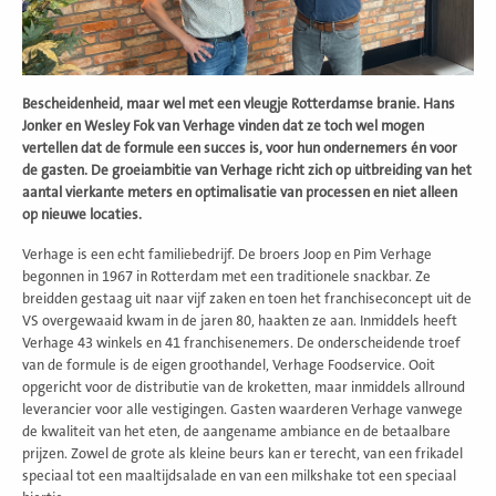
Bescheidenheid, maar wel met een vleugje Rotterdamse branie. Hans
Jonker en Wesley Fok van Verhage vinden dat ze toch wel mogen
vertellen dat de formule een succes is, voor hun ondernemers én voor
de gasten. De groeiambitie van Verhage richt zich op uitbreiding van het
aantal vierkante meters en optimalisatie van processen en niet alleen
op nieuwe locaties.
Verhage is een echt familiebedrijf. De broers Joop en Pim Verhage
begonnen in 1967 in Rotterdam met een traditionele snackbar. Ze
breidden gestaag uit naar vijf zaken en toen het franchiseconcept uit de
VS overgewaaid kwam in de jaren 80, haakten ze aan. Inmiddels heeft
Verhage 43 winkels en 41 franchisenemers. De onderscheidende troef
van de formule is de eigen groothandel, Verhage Foodservice. Ooit
opgericht voor de distributie van de kroketten, maar inmiddels allround
leverancier voor alle vestigingen. Gasten waarderen Verhage vanwege
de kwaliteit van het eten, de aangename ambiance en de betaalbare
prijzen. Zowel de grote als kleine beurs kan er terecht, van een frikadel
speciaal tot een maaltijdsalade en van een milkshake tot een speciaal