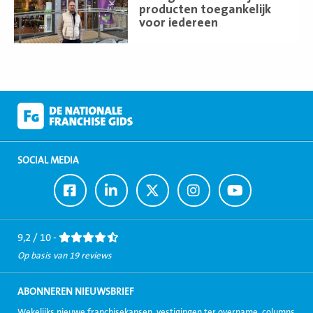
producten toegankelijk
voor iedereen
SOCIAL MEDIA
Ga
Ga
Ga
Ga
Ga
naar
naar
naar
naar
naar
Facebook
LinkedIn
Twitter
Instagram
Youtube
9,2 / 10 -
Op basis van 19 reviews
ABONNEREN NIEUWSBRIEF
Wekelijks nieuwe franchisekansen, vestigingen ter overname, columns