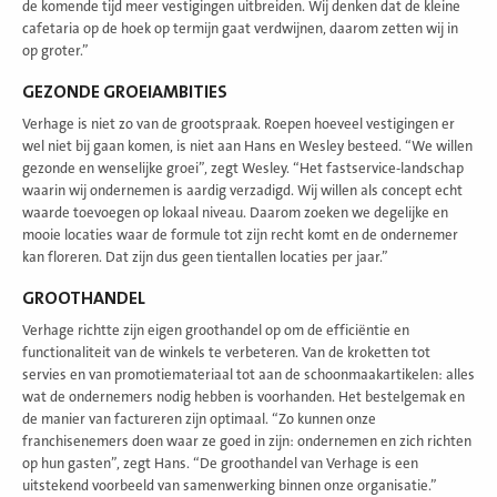
de komende tijd meer vestigingen uitbreiden. Wij denken dat de kleine
cafetaria op de hoek op termijn gaat verdwijnen, daarom zetten wij in
op groter.”
GEZONDE GROEIAMBITIES
Verhage is niet zo van de grootspraak. Roepen hoeveel vestigingen er
wel niet bij gaan komen, is niet aan Hans en Wesley besteed. “We willen
gezonde en wenselijke groei”, zegt Wesley. “Het fastservice-landschap
waarin wij ondernemen is aardig verzadigd. Wij willen als concept echt
waarde toevoegen op lokaal niveau. Daarom zoeken we degelijke en
mooie locaties waar de formule tot zijn recht komt en de ondernemer
kan floreren. Dat zijn dus geen tientallen locaties per jaar.”
GROOTHANDEL
Verhage richtte zijn eigen groothandel op om de efficiëntie en
functionaliteit van de winkels te verbeteren. Van de kroketten tot
servies en van promotiemateriaal tot aan de schoonmaakartikelen: alles
wat de ondernemers nodig hebben is voorhanden. Het bestelgemak en
de manier van factureren zijn optimaal. “Zo kunnen onze
franchisenemers doen waar ze goed in zijn: ondernemen en zich richten
op hun gasten”, zegt Hans. “De groothandel van Verhage is een
uitstekend voorbeeld van samenwerking binnen onze organisatie.”