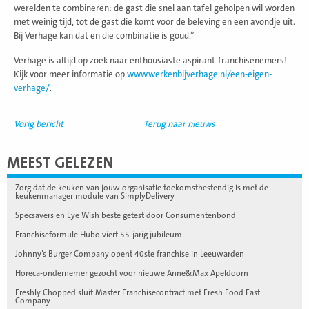
werelden te combineren: de gast die snel aan tafel geholpen wil worden
met weinig tijd, tot de gast die komt voor de beleving en een avondje uit.
Bij Verhage kan dat en die combinatie is goud.”
Verhage is altijd op zoek naar enthousiaste aspirant-franchisenemers!
Kijk voor meer informatie op
www.werkenbijverhage.nl/een-eigen-
verhage/
.
Vorig bericht
Terug naar nieuws
MEEST GELEZEN
Zorg dat de keuken van jouw organisatie toekomstbestendig is met de
keukenmanager module van SimplyDelivery
Specsavers en Eye Wish beste getest door Consumentenbond
Franchiseformule Hubo viert 55-jarig jubileum
Johnny’s Burger Company opent 40ste franchise in Leeuwarden
Horeca-ondernemer gezocht voor nieuwe Anne&Max Apeldoorn
Freshly Chopped sluit Master Franchisecontract met Fresh Food Fast
Company