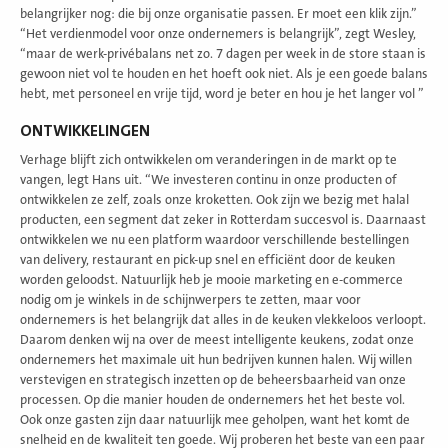
belangrijker nog: die bij onze organisatie passen. Er moet een klik zijn.”
“Het verdienmodel voor onze ondernemers is belangrijk”, zegt Wesley,
“maar de werk-privébalans net zo. 7 dagen per week in de store staan is
gewoon niet vol te houden en het hoeft ook niet. Als je een goede balans
hebt, met personeel en vrije tijd, word je beter en hou je het langer vol ”
ONTWIKKELINGEN
Verhage blijft zich ontwikkelen om veranderingen in de markt op te
vangen, legt Hans uit. “We investeren continu in onze producten of
ontwikkelen ze zelf, zoals onze kroketten. Ook zijn we bezig met halal
producten, een segment dat zeker in Rotterdam succesvol is. Daarnaast
ontwikkelen we nu een platform waardoor verschillende bestellingen
van delivery, restaurant en pick-up snel en efficiënt door de keuken
worden geloodst. Natuurlijk heb je mooie marketing en e-commerce
nodig om je winkels in de schijnwerpers te zetten, maar voor
ondernemers is het belangrijk dat alles in de keuken vlekkeloos verloopt.
Daarom denken wij na over de meest intelligente keukens, zodat onze
ondernemers het maximale uit hun bedrijven kunnen halen. Wij willen
verstevigen en strategisch inzetten op de beheersbaarheid van onze
processen. Op die manier houden de ondernemers het het beste vol.
Ook onze gasten zijn daar natuurlijk mee geholpen, want het komt de
snelheid en de kwaliteit ten goede. Wij proberen het beste van een paar