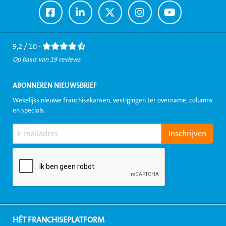
Ga
Ga
Ga
Ga
Ga
naar
naar
naar
naar
naar
Facebook
LinkedIn
Twitter
Instagram
Youtube
9,2 / 10 -
Op basis van 19 reviews
ABONNEREN NIEUWSBRIEF
Wekelijks nieuwe franchisekansen, vestigingen ter overname, columns
en specials.
HÉT FRANCHISEPLATFORM