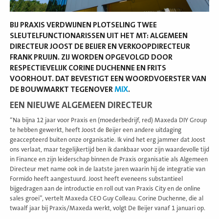
BIJ PRAXIS VERDWIJNEN PLOTSELING TWEE
SLEUTELFUNCTIONARISSEN UIT HET MT: ALGEMEEN
DIRECTEUR JOOST DE BEIJER EN VERKOOPDIRECTEUR
FRANK PRUIJN. ZIJ WORDEN OPGEVOLGD DOOR
RESPECTIEVELIJK CORINE DUCHENNE EN FRITS
VOORHOUT. DAT BEVESTIGT EEN WOORDVOERSTER VAN
DE BOUWMARKT TEGENOVER
MIX
.
EEN NIEUWE ALGEMEEN DIRECTEUR
“Na bijna 12 jaar voor Praxis en (moederbedrijf, red) Maxeda DIY Group
te hebben gewerkt, heeft Joost de Beijer een andere uitdaging
geaccepteerd buiten onze organisatie. Ik vind het erg jammer dat Joost
ons verlaat, maar tegelijkertijd ben ik dankbaar voor zijn waardevolle tijd
in Finance en zijn leiderschap binnen de Praxis organisatie als Algemeen
Directeur met name ook in de laatste jaren waarin hij de integratie van
Formido heeft aangestuurd. Joost heeft eveneens substantieel
bijgedragen aan de introductie en roll out van Praxis City en de online
sales groei”, vertelt Maxeda CEO Guy Colleau. Corine Duchenne, die al
twaalf jaar bij Praxis/Maxeda werkt, volgt De Beijer vanaf 1 januari op.