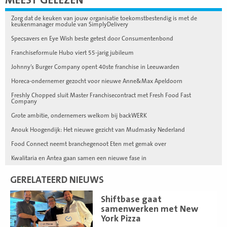
MEEST GELEZEN
Zorg dat de keuken van jouw organisatie toekomstbestendig is met de
keukenmanager module van SimplyDelivery
Specsavers en Eye Wish beste getest door Consumentenbond
Franchiseformule Hubo viert 55-jarig jubileum
Johnny’s Burger Company opent 40ste franchise in Leeuwarden
Horeca-ondernemer gezocht voor nieuwe Anne&Max Apeldoorn
Freshly Chopped sluit Master Franchisecontract met Fresh Food Fast
Company
Grote ambitie, ondernemers welkom bij backWERK
Anouk Hoogendijk: Het nieuwe gezicht van Mudmasky Nederland
Food Connect neemt branchegenoot Eten met gemak over
Kwalitaria en Antea gaan samen een nieuwe fase in
GERELATEERD NIEUWS
Lees
Shiftbase gaat
meer
samenwerken met New
York Pizza