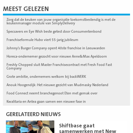
MEEST GELEZEN
Zorg dat de keuken van jouw organisatie toekomstbestendig is met de
keukenmanager module van SimplyDelivery
Specsavers en Eye Wish beste getest door Consumentenbond
Franchiseformule Hubo viert 55-jarig jubileum
Johnny’s Burger Company opent 40ste franchise in Leeuwarden
Horeca-ondernemer gezocht voor nieuwe Anne&Max Apeldoorn
Freshly Chopped sluit Master Franchisecontract met Fresh Food Fast
Company
Grote ambitie, ondernemers welkom bij backWERK
Anouk Hoogendijk: Het nieuwe gezicht van Mudmasky Nederland
Food Connect neemt branchegenoot Eten met gemak over
Kwalitaria en Antea gaan samen een nieuwe fase in
GERELATEERD NIEUWS
Lees
Shiftbase gaat
meer
samenwerken met New