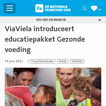
Menu
Zoeken
KIES HIER UW BRANCHE:
ViaViela introduceert
educatiepakket Gezonde
voeding
14 juni 2021
Franchisenieuws
home
ViaViela