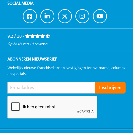
SOCIAL MEDIA
Ga
Ga
Ga
Ga
Ga
naar
naar
naar
naar
naar
Facebook
LinkedIn
Twitter
Instagram
Youtube
9,2 / 10 -
Op basis van 19 reviews
ABONNEREN NIEUWSBRIEF
Wekelijks nieuwe franchisekansen, vestigingen ter overname, columns
en specials.