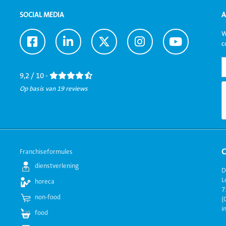
SOCIAL MEDIA
A
W
Ga
Ga
Ga
Ga
Ga
c
naar
naar
naar
naar
naar
Facebook
LinkedIn
Twitter
Instagram
Youtube
9,2 / 10 -
Op basis van 19 reviews
Franchiseformules
dienstverlening
D
L
horeca
7
non-food
(
i
food