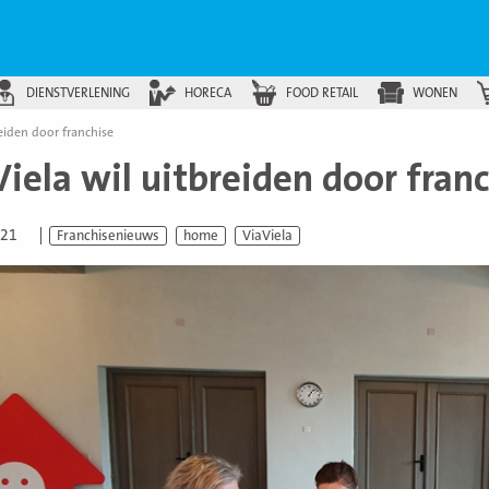
DIENSTVERLENING
HORECA
FOOD RETAIL
WONEN
reiden door franchise
iela wil uitbreiden door fran
021
Franchisenieuws
home
ViaViela