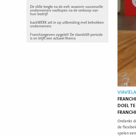
De stille leegte na de exit: waarom succesvolle
ondernemers vastlopen na de verkoop van
hun bedrijf
backWERK zet in op uitbreiding met betrokken
ondernemers
Franchisegevers opgelet! De standstill-periode
is en blijft een actueel thema
VIAVIEL
FRANCHI
DOEL TE
FRANCH
Ondanks de
de flexibe
spelen een