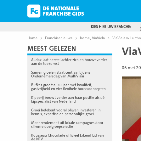
KIES HIER UW BRANCHE:
,
Home
Franchisenieuws
home
ViaViela
ViaViela wil uitb
MEEST GELEZEN
ViaV
Audax laat herstel achter zich en bouwt verder
aan de toekomst
06 mei 2
Samen groeien staat centraal tijdens
Ondernemersdag van MultiVlaai
Bufkes groeit al 30 jaar met kwaliteit,
gastvrijheid en vier flexibele horecaconcepten
Kipperij bouwt verder aan haar positie als dé
kipspecialist van Nederland
Groei betekent vooral blijven investeren in
kennis, expertise en persoonlijke groei
Meer rendement uit lokale campagnes door
slimme doelgroepselectie
Rousseau Chocolade officieel Erkend Lid van
de NFV