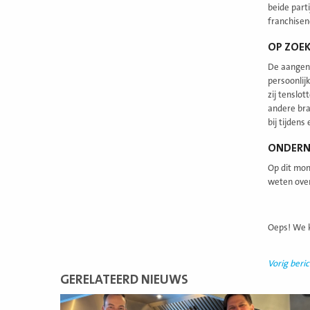
beide part
franchisen
OP ZOEK
De aangeno
persoonlij
zij tenslo
andere bra
bij tijdens
ONDERN
Op dit mom
weten over
Oeps! We k
Vorig beric
GERELATEERD NIEUWS
Lees