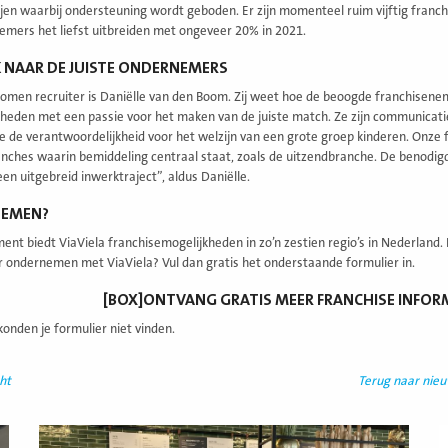
ijen waarbij ondersteuning wordt geboden. Er zijn momenteel ruim vijftig franc
emers het liefst uitbreiden met ongeveer 20% in 2021.
 NAAR DE JUISTE ONDERNEMERS
men recruiter is Daniëlle van den Boom. Zij weet hoe de beoogde franchisenemer
kheden met een passie voor het maken van de juiste match. Ze zijn communicati
tte de verantwoordelijkheid voor het welzijn van een grote groep kinderen. Onz
nches waarin bemiddeling centraal staat, zoals de uitzendbranche. De benodig
 een uitgebreid inwerktraject”, aldus Daniëlle.
EMEN?
ent biedt ViaViela franchisemogelijkheden in zo’n zestien regio’s in Nederland. 
 ondernemen met ViaViela? Vul dan gratis het onderstaande formulier in.
[BOX]ONTVANG GRATIS MEER FRANCHISE INFOR
onden je formulier niet vinden.
ht
Terug naar nie
Lees
L