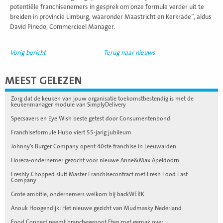
potentiële franchisenemers in gesprek om onze formule verder uit te
breiden in provincie Limburg, waaronder Maastricht en Kerkrade”, aldus
David Pinedo, Commercieel Manager.
Vorig bericht
Terug naar nieuws
MEEST GELEZEN
Zorg dat de keuken van jouw organisatie toekomstbestendig is met de
keukenmanager module van SimplyDelivery
Specsavers en Eye Wish beste getest door Consumentenbond
Franchiseformule Hubo viert 55-jarig jubileum
Johnny’s Burger Company opent 40ste franchise in Leeuwarden
Horeca-ondernemer gezocht voor nieuwe Anne&Max Apeldoorn
Freshly Chopped sluit Master Franchisecontract met Fresh Food Fast
Company
Grote ambitie, ondernemers welkom bij backWERK
Anouk Hoogendijk: Het nieuwe gezicht van Mudmasky Nederland
Food Connect neemt branchegenoot Eten met gemak over