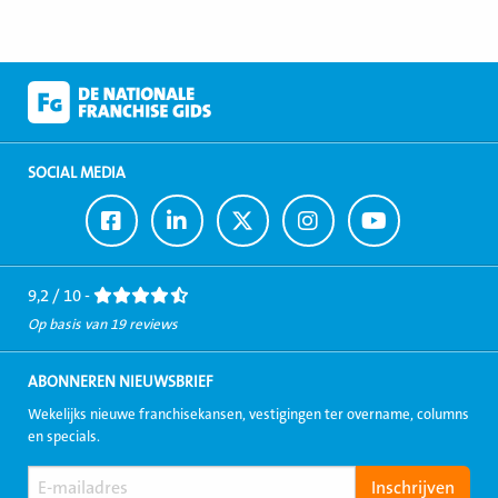
SOCIAL MEDIA
Ga
Ga
Ga
Ga
Ga
naar
naar
naar
naar
naar
Facebook
LinkedIn
Twitter
Instagram
Youtube
9,2 / 10 -
Op basis van 19 reviews
ABONNEREN NIEUWSBRIEF
Wekelijks nieuwe franchisekansen, vestigingen ter overname, columns
en specials.