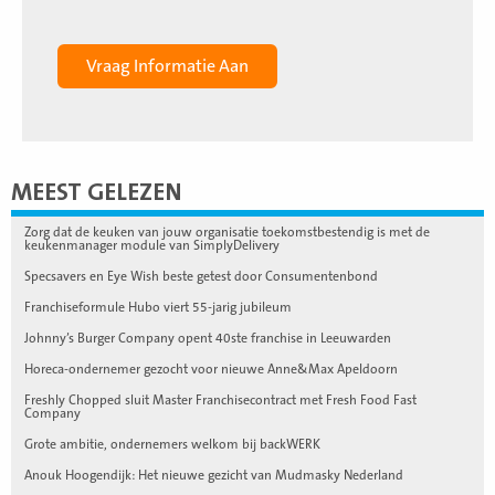
MEEST GELEZEN
Zorg dat de keuken van jouw organisatie toekomstbestendig is met de
keukenmanager module van SimplyDelivery
Specsavers en Eye Wish beste getest door Consumentenbond
Franchiseformule Hubo viert 55-jarig jubileum
Johnny’s Burger Company opent 40ste franchise in Leeuwarden
Horeca-ondernemer gezocht voor nieuwe Anne&Max Apeldoorn
Freshly Chopped sluit Master Franchisecontract met Fresh Food Fast
Company
Grote ambitie, ondernemers welkom bij backWERK
Anouk Hoogendijk: Het nieuwe gezicht van Mudmasky Nederland