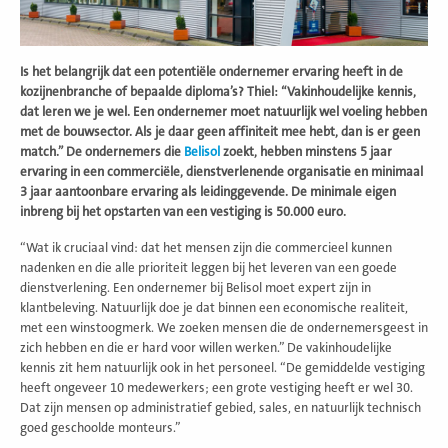
Is het belangrijk dat een potentiële ondernemer ervaring heeft in de
kozijnenbranche of bepaalde diploma’s? Thiel: “Vakinhoudelijke kennis,
dat leren we je wel. Een ondernemer moet natuurlijk wel voeling hebben
met de bouwsector. Als je daar geen affiniteit mee hebt, dan is er geen
match.” De ondernemers die
Belisol
zoekt, hebben minstens 5 jaar
ervaring in een commerciële, dienstverlenende organisatie en minimaal
3 jaar aantoonbare ervaring als leidinggevende. De minimale eigen
inbreng bij het opstarten van een vestiging is 50.000 euro.
“Wat ik cruciaal vind: dat het mensen zijn die commercieel kunnen
nadenken en die alle prioriteit leggen bij het leveren van een goede
dienstverlening. Een ondernemer bij Belisol moet expert zijn in
klantbeleving. Natuurlijk doe je dat binnen een economische realiteit,
met een winstoogmerk. We zoeken mensen die de ondernemersgeest in
zich hebben en die er hard voor willen werken.” De vakinhoudelijke
kennis zit hem natuurlijk ook in het personeel. “De gemiddelde vestiging
heeft ongeveer 10 medewerkers; een grote vestiging heeft er wel 30.
Dat zijn mensen op administratief gebied, sales, en natuurlijk technisch
goed geschoolde monteurs.”