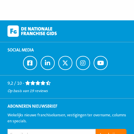
SOCIAL MEDIA
Ga
Ga
Ga
Ga
Ga
naar
naar
naar
naar
naar
Facebook
LinkedIn
Twitter
Instagram
Youtube
9,2 / 10 -
Op basis van 19 reviews
ABONNEREN NIEUWSBRIEF
Wekelijks nieuwe franchisekansen, vestigingen ter overname, columns
en specials.