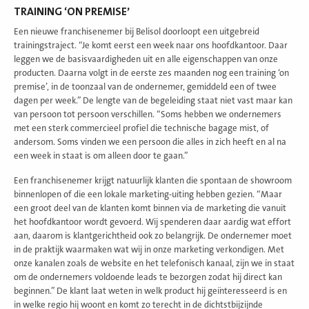
TRAINING ‘ON PREMISE’
Een nieuwe franchisenemer bij Belisol doorloopt een uitgebreid
trainingstraject. “Je komt eerst een week naar ons hoofdkantoor. Daar
leggen we de basisvaardigheden uit en alle eigenschappen van onze
producten. Daarna volgt in de eerste zes maanden nog een training ‘on
premise’, in de toonzaal van de ondernemer, gemiddeld een of twee
dagen per week.” De lengte van de begeleiding staat niet vast maar kan
van persoon tot persoon verschillen. “Soms hebben we ondernemers
met een sterk commercieel profiel die technische bagage mist, of
andersom. Soms vinden we een persoon die alles in zich heeft en al na
een week in staat is om alleen door te gaan.”
Een franchisenemer krijgt natuurlijk klanten die spontaan de showroom
binnenlopen of die een lokale marketing-uiting hebben gezien. “Maar
een groot deel van de klanten komt binnen via de marketing die vanuit
het hoofdkantoor wordt gevoerd. Wij spenderen daar aardig wat effort
aan, daarom is klantgerichtheid ook zo belangrijk. De ondernemer moet
in de praktijk waarmaken wat wij in onze marketing verkondigen. Met
onze kanalen zoals de website en het telefonisch kanaal, zijn we in staat
om de ondernemers voldoende leads te bezorgen zodat hij direct kan
beginnen.” De klant laat weten in welk product hij geïnteresseerd is en
in welke regio hij woont en komt zo terecht in de dichtstbijzijnde