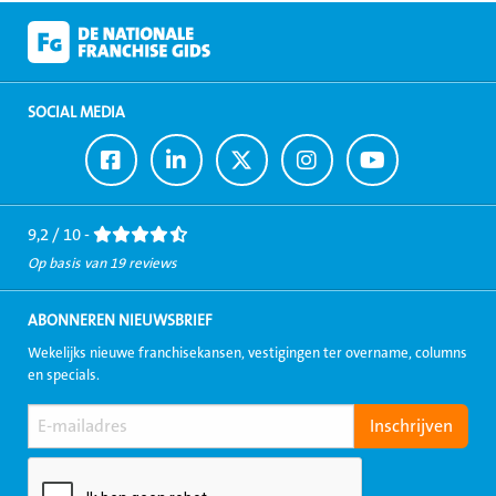
SOCIAL MEDIA
Ga
Ga
Ga
Ga
Ga
naar
naar
naar
naar
naar
Facebook
LinkedIn
Twitter
Instagram
Youtube
9,2 / 10 -
Op basis van 19 reviews
ABONNEREN NIEUWSBRIEF
Wekelijks nieuwe franchisekansen, vestigingen ter overname, columns
en specials.