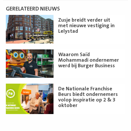
GERELATEERD NIEUWS
Lees
Zusje breidt verder uit
meer
met nieuwe vestiging in
Lelystad
Lees
Waarom Saïd
meer
Mohammadi ondernemer
werd bij Burger Business
Lees
De Nationale Franchise
meer
Beurs biedt ondernemers
volop inspiratie op 2 & 3
oktober