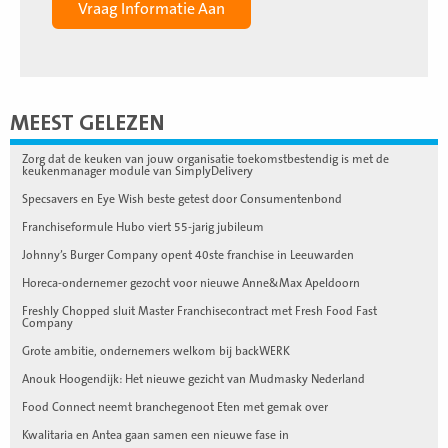
MEEST GELEZEN
Zorg dat de keuken van jouw organisatie toekomstbestendig is met de
keukenmanager module van SimplyDelivery
Specsavers en Eye Wish beste getest door Consumentenbond
Franchiseformule Hubo viert 55-jarig jubileum
Johnny’s Burger Company opent 40ste franchise in Leeuwarden
Horeca-ondernemer gezocht voor nieuwe Anne&Max Apeldoorn
Freshly Chopped sluit Master Franchisecontract met Fresh Food Fast
Company
Grote ambitie, ondernemers welkom bij backWERK
Anouk Hoogendijk: Het nieuwe gezicht van Mudmasky Nederland
Food Connect neemt branchegenoot Eten met gemak over
Kwalitaria en Antea gaan samen een nieuwe fase in