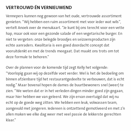
VERTROUWD ÉN VERNIEUWEND
Vennepers kunnen nog gewoon van het oude, vertrouwde assortiment
genieten. “Wij hebben een ruim assortiment met voor ieder wat wils”,
vertelt Anoek over de menukaart. “Je kunt bij ons terecht voor een vette
hap, maar ook voor een gezonde salade of een vegetarische burger. En
niet te vergeten: onze belegde broodjes en seizoensproducten zijn
echte aanraders. Kwalitaria is een goed doordacht concept dat
vooruitdenkt en met de trends meegaat. Dat maakt ons trots om tot
deze formule te behoren.”
Over de plannen voor de komende tijd zegt Kelly het volgende:
“Voorlopig gaan wij op dezelfde voet verder. Wel is het de bedoeling om
binnen afzienbare tijd het restaurantgedeelte te verbouwen, dat is echt
nodig.” Maar bovenal hopen de dames de buurtbewoners snel (weer) te
zien. “We weten dat er in het verleden dingen minder goed zijn gegaan,
maar hier hebben we van geleerd. We zijn ervan overtuigd dat wij nu
echt op de goede weg zitten. We hebben een leuk, volwassen team,
aangevuld met jongeren. Iedereen is ontzettend gemotiveerd en met z’n
allen maken we elke dag weer met veel passie de lekkerste gerechten
klaar.”