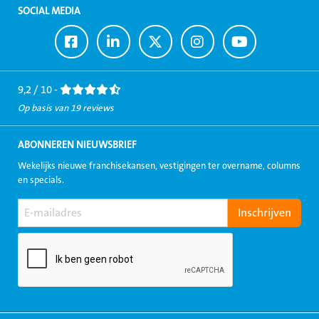
SOCIAL MEDIA
Ga
Ga
Ga
Ga
Ga
naar
naar
naar
naar
naar
Facebook
LinkedIn
Twitter
Instagram
Youtube
9,2 / 10 -
Op basis van 19 reviews
ABONNEREN NIEUWSBRIEF
Wekelijks nieuwe franchisekansen, vestigingen ter overname, columns
en specials.