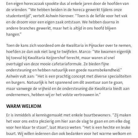
Een eigen horecazaak spookte dus al enkele jaren door de hoofden van
de vrienden. “We hebben beiden in de horeca gewerkt tijdens onze
studententijd”, vertelt Ashwin hierover. “Toen is de liefde voor het vak
en de droom voor een eigen zaak ontstaan. We hebben daarna in
andere branches gewerkt, maar het is altijd in ons hoofd blijven
hangen.”
Toen de kans zich voordeed om de Kwalitaria in Pijnacker over te nemen,
hoefden ze dan ook niet lang te twijfelen. Marco: “We kwamen eigenlijk
bij toeval bij Kwalitaria Keijzershof terecht, maar waren al snel
overtuigd van deze mooie cafetariaformule. Ze bieden fijne
ondersteuning en hebben natuurlijk een goede naamsbekendheid.”
Ashwin vult aan: “Het is een prachtig concept met diverse specialiteiten
en burgers. Natuurlijk is het spannend om dit avontuur aan te gaan,
maar vanwege de vrijheid en de ondersteuning die Kwalitaria biedt aan
ondernemers, hebben wij er het volste vertrouwen in.”
WARM WELKOM
Er is inmiddels al kennisgemaakt met enkele buurtbewoners. “Zij maken
het voor ons extra plezierig om hier aan de slag te gaan en om elke dag
voor hen klaar te staan”, laat Marco weten. “Het is een hechte en leuke
buurt. Wij willen iedereen dan ook bedanken voor het warme welkom en