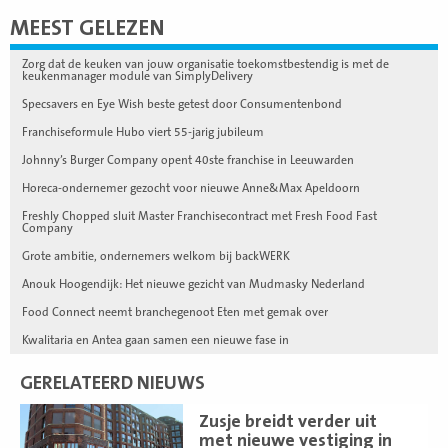
MEEST GELEZEN
Zorg dat de keuken van jouw organisatie toekomstbestendig is met de
keukenmanager module van SimplyDelivery
Specsavers en Eye Wish beste getest door Consumentenbond
Franchiseformule Hubo viert 55-jarig jubileum
Johnny’s Burger Company opent 40ste franchise in Leeuwarden
Horeca-ondernemer gezocht voor nieuwe Anne&Max Apeldoorn
Freshly Chopped sluit Master Franchisecontract met Fresh Food Fast
Company
Grote ambitie, ondernemers welkom bij backWERK
Anouk Hoogendijk: Het nieuwe gezicht van Mudmasky Nederland
Food Connect neemt branchegenoot Eten met gemak over
Kwalitaria en Antea gaan samen een nieuwe fase in
GERELATEERD NIEUWS
Lees
Zusje breidt verder uit
meer
met nieuwe vestiging in