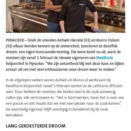
PIJNACKER – Sinds de vrienden Ashwin Hieralal (31) en Marco Oskam
(33) elkaar leerden kennen op de universiteit, koesteren ze dezelfde
droom: een eigen horecaonderneming. Die wens komt nu uit, want de
mannen zijn vanaf 1 februari de nieuwe eigenaren van
Kwalitaria
Keijzershof in Pijnacker. “We zijn ontzettend blij met deze kans en kijken
ernaar uit om met veel enthousiasme onze droom waar te maken.”
In de afgelopen weken waren Ashwin en Marco al werkzaam bij
Kwalitaria Keijzershof, vanaf 1 februari nemen ze de cafetaria officieel
over. Daar hebben de mannen, die beiden veel in de zaak aanwezig
zullen zijn, alle vertrouwen in: “Het is hard werken, maar het is voor ons
een passie en dat maakt dat we met veel plezier naar de zaak komen.”
De voormalig eigenaar blijft voorlopig in loondienst bij de zaak
betrokken.
LANG GEKOESTERDE DROOM